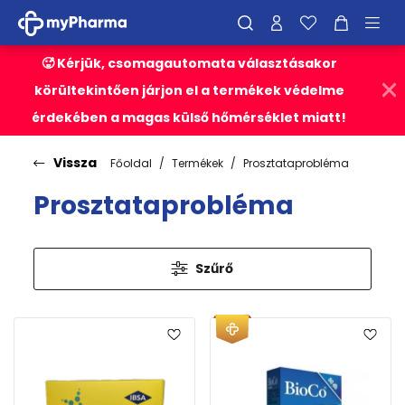
🥵 Kérjük, csomagautomata választásakor
körültekintően járjon el a termékek védelme
érdekében a magas külső hőmérséklet miatt!
Vissza
Főoldal
Termékek
Prosztataprobléma
Prosztataprobléma
Szűrő