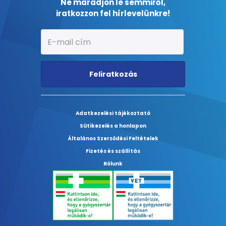
Ne maradjon le semmiről,
iratkozzon fel hírlevelünkre!
Feliratkozás
Adatkezelési tájékoztató
Sütikezelés a honlapon
Általános Szerződési Feltételek
Fizetés és szállítás
Rólunk