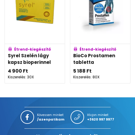
Étrend-kiegészítő
Étrend-kiegészítő
Syrel Szelén lágy
BioCo Prostamen
kapsz bioperinnel
tabletta
4 900
Ft
5 188
Ft
Kiszerelés: 30X
Kiszerelés: 80X
Kövessen minket
Hívjon minket
/azenpatikam
+3620 997 9977