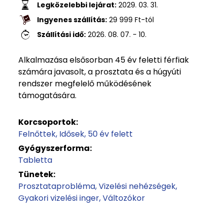
Legközelebbi lejárat:
2029. 03. 31.
Ingyenes szállítás:
29 999
Ft
-tól
Szállítási idő:
2026. 08. 07. - 10.
Alkalmazása elsősorban 45 év feletti férfiak
számára javasolt, a prosztata és a húgyúti
rendszer megfelelő működésének
támogatására.
Korcsoportok:
Felnőttek
Idősek
50 év felett
Gyógyszerforma:
Tabletta
Tünetek:
Prosztataprobléma
Vizelési nehézségek
Gyakori vizelési inger
Változókor