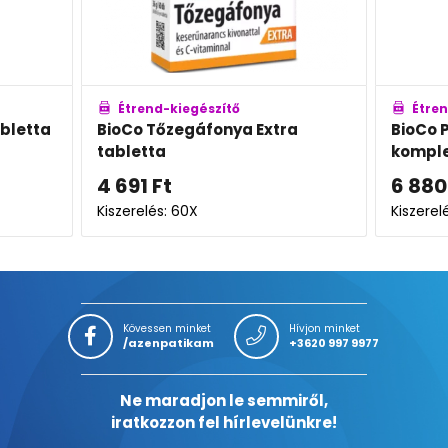
Étrend-kiegészítő
a Extra
BioCo Porc, Izom és Csont
komplex tabletta MEGAPACK
6 880
Ft
Kiszerelés: 120X
K
Kövessen minket
Hívjon minket
/azenpatikam
+3620 997 9977
Ne maradjon le semmiről,
iratkozzon fel hírlevelünkre!