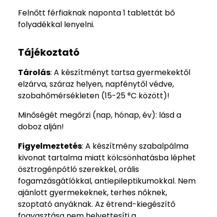
Felnőtt férfiaknak naponta 1 tablettát bő
folyadékkal lenyelni.
Tájékoztató
Tárolás
: A készítményt tartsa gyermekektől
elzárva, száraz helyen, napfénytől védve,
szobahőmérsékleten (15-25 °C között)!
Minőségét megőrzi (nap, hónap, év): lásd a
doboz alján!
Figyelmeztetés
: ​A készítmény szabalpálma
kivonat tartalma miatt kölcsönhatásba léphet
ösztrogénpótló szerekkel, orális
fogamzásgátlókkal, antiepileptikumokkal. Nem
ajánlott gyermekeknek, terhes nőknek,
szoptató anyáknak. Az étrend-kiegészítő
fogyasztása nem helyettesíti a