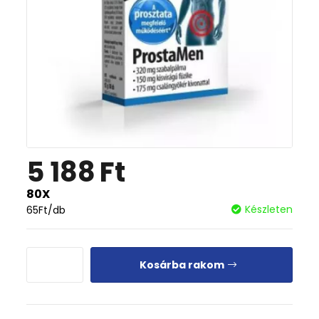
5 188
Ft
80X
Készleten
65
Ft
/db
Kosárba rakom