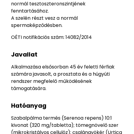
normál tesztoszteronszintjének
fenntartásához.
A szelén részt vesz a normál
spermaképződésben.
OÉTI notifikációs szám: 14082/2014
Javallat
Alkalmazása elsősorban 45 év feletti férfiak
számára javasolt, a prosztata és a húgyúti
rendszer megfelelő működésének
támogatására.
Hatóanyag
Szabalpálma termés (Serenoa repens) 10:1
kivonat (320 mg/tabletta); tömegnövelő szer
(mikrokristályos cellulóz); csalángyökér (Urtica