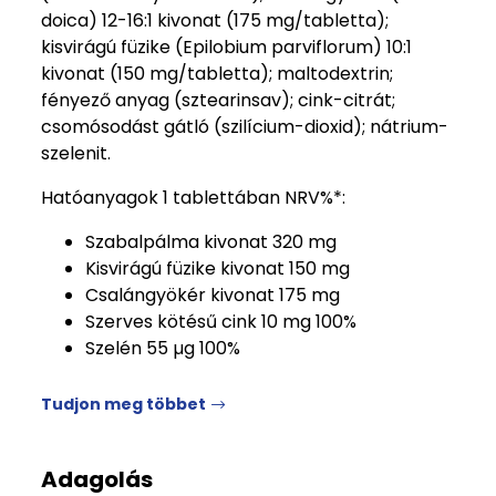
doica) 12-16:1 kivonat (175 mg/tabletta);
kisvirágú füzike (Epilobium parviflorum) 10:1
kivonat (150 mg/tabletta); maltodextrin;
fényező anyag (sztearinsav); cink-citrát;
csomósodást gátló (szilícium-dioxid); nátrium-
szelenit.
Hatóanyagok 1 tablettában NRV%*:
Szabalpálma kivonat 320 mg
Kisvirágú füzike kivonat 150 mg
Csalángyökér kivonat 175 mg
Szerves kötésű cink 10 mg 100%
Szelén 55 µg 100%
Tudjon meg többet
Adagolás