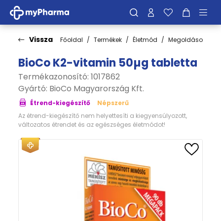
Vissza
Főoldal
Termékek
Életmód
Megoldások
C
BioCo K2-vitamin 50µg tabletta
Termékazonosító: 1017862
Gyártó:
BioCo Magyarország Kft.
Étrend-kiegészítő
Népszerű
Az étrend-kiegészítő nem helyettesíti a kiegyensúlyozott,
változatos étrendet és az egészséges életmódot!