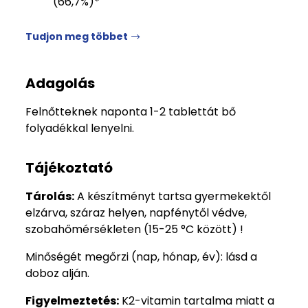
(66,7%)*
Tudjon meg többet
Adagolás
Felnőtteknek naponta 1-2 tablettát bő
folyadékkal lenyelni.
Tájékoztató
Tárolás:
A készítményt tartsa gyermekektől
elzárva, száraz helyen, napfénytől védve,
szobahőmérsékleten (15-25 °C között) !
Minőségét megőrzi (nap, hónap, év): lásd a
doboz alján.
Figyelmeztetés:
K2-vitamin tartalma miatt a