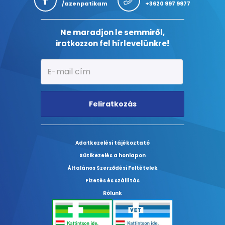
/azenpatikam
+3620 997 9977
Ne maradjon le semmiről,
iratkozzon fel hírlevelünkre!
Feliratkozás
Adatkezelési tájékoztató
Sütikezelés a honlapon
Általános Szerződési Feltételek
Fizetés és szállítás
Rólunk