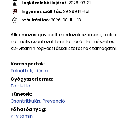
Legközelebbi lejárat:
2028. 03. 31.
Ingyenes szállítás:
29 999
Ft
-tól
Szállítási idő:
2026. 08. 11. - 13.
Alkalmazása javasolt mindazok számára, akik a
normális csontozat fenntartását természetes
K2-vitamin fogyasztással szeretnék támogatni.
Korcsoportok:
Felnőttek
Idősek
Gyógyszerforma:
Tabletta
Tünetek:
Csontritkulás
Prevenció
Fő hatóanyag:
K-vitamin