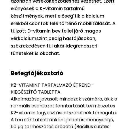
azonban vesekőképződéshez vezethet. Ezért
előnyösek a K-vitamin tartalmú
készítmények, mert elősegítik a kalcium
erekből csontok felé történő mobilizálását. A
túlzott D-vitamin bevitellel járó magas
vérkalciumszint pedig hasfájásokon,
székrekedésen túl akár idegrendszeri
tüneteket is okozhat.
Betegtájékoztató
K2-VITAMINT TARTALMAZÓ ÉTREND-
KIEGÉSZÍTŐ TABLETTA
Alkalmazása javasolt mindazok számára, akik a
normális csontozat fenntartását természetes
K2-vitamin fogyasztással szeretnék támogatni.
A termék tablettánként jelentős mennyiségű,
50 µg természetes eredetű (Bacillus subtilis