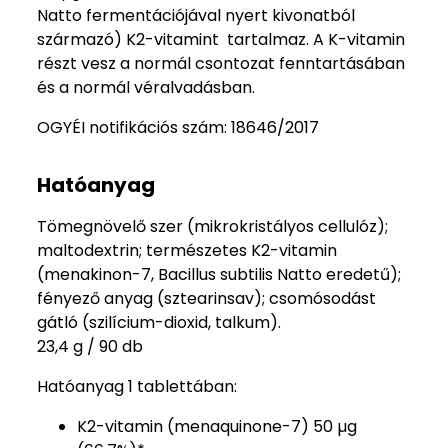
Natto fermentációjával nyert kivonatból
származó) K2-vitamint tartalmaz. A K-vitamin
részt vesz a normál csontozat fenntartásában
és a normál véralvadásban.
OGYÉI notifikációs szám: 18646/2017
Hatóanyag
Tömegnövelő szer (mikrokristályos cellulóz);
maltodextrin; természetes K2-vitamin
(menakinon-7, Bacillus subtilis Natto eredetű);
fényező anyag (sztearinsav); csomósodást
gátló (szilícium-dioxid, talkum).
23,4 g / 90 db
Hatóanyag 1 tablettában:
K2-vitamin (menaquinone-7) 50 µg