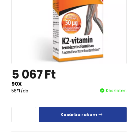
5 067
Ft
90X
Készleten
56
Ft
/db
Kosárba rakom