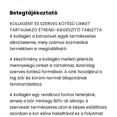
Betegtájékoztató
KOLLAGÉNT ÉS SZERVES KÖTÉSŰ CINKET
TARTALMAZÓ ÉTREND-KIEGÉSZÍTŐ TABLETTA
A kollagén a bőrszövet egyik természetes
alkotóeleme, mely számos kozmetikai
termékben is megtalálható.
A készítmény a kollagén mellett jelentős
mennyiségű cinket is tartalmaz, kizárólag
szerves kötésű formában. A cink hozzájárul a
haj, bőr és köröm normál állapotának
fenntartásához.
A kollagén egy rendkívül fontos fehérjénk,
amely a bőr mintegy 80%-át alkotja. A
szervezet természetes úton is képes előállítani,
azonban a kor előre haladtával ez a folyamat