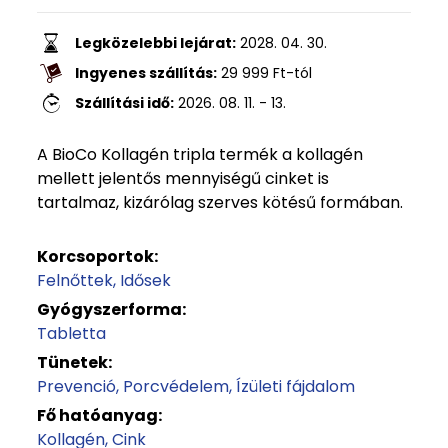
Legközelebbi lejárat:
2028. 04. 30.
Ingyenes szállítás:
29 999
Ft
-tól
Szállítási idő:
2026. 08. 11. - 13.
A BioCo Kollagén tripla termék a kollagén
mellett jelentős mennyiségű cinket is
tartalmaz, kizárólag szerves kötésű formában.
Korcsoportok:
Felnőttek
Idősek
Gyógyszerforma:
Tabletta
Tünetek:
Prevenció
Porcvédelem
Ízületi fájdalom
Fő hatóanyag:
Kollagén
Cink