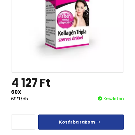
4 127
Ft
60X
Készleten
69
Ft
/db
Kosárba rakom