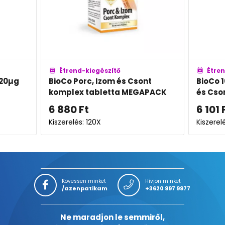
Étrend-kiegészítő
Étren
120µg
BioCo Porc, Izom és Csont
BioCo 
komplex tabletta MEGAPACK
és Cso
6 880
Ft
6 101
Kiszerelés: 120X
Kiszerel
Kövessen minket
Hívjon minket
/azenpatikam
+3620 997 9977
Ne maradjon le semmiről,