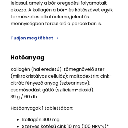
lelassul, amely a bőr öregedési folyamatait
okozza. A kollagén a bőr- és kötőszövet egyik
természetes alkotóeleme, jelentős
mennyiségben fordul elő a porcokban is.
Tudjon meg többet
Hatóanyag
Kollagén (hal eredetű); tömegnövelő szer
(mikrokristályos cellulóz); maltodextrin; cink-
citrát; fényező anyag (sztearinsav);
csomósodást gátló (szilícium-dioxid).
39 g / 60 db
Hatóanyagok 1 tablettában:
Kollagén 300 mg
Szerves kötésű cink 10 mg (100 NRV%)*