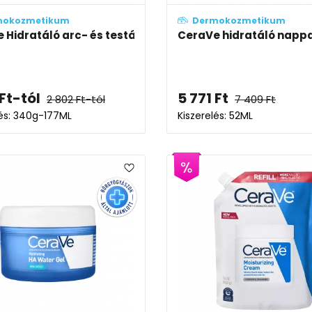
mokozmetikum
Dermokozmetikum
m
 Hidratáló arc- és testápoló krém
CeraVe hidratáló napp
Ft
-tól
5 771
Ft
2 802
Ft
-tól
7 409
Ft
lés: 340g-177ML
Kiszerelés: 52ML