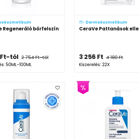
mokozmetikum
Dermokozmetikum
 Regeneráló bőrfelszín megújító kézkrém
CeraVe Pattanások elle
Ft
-tól
3 256
Ft
2 754
Ft
-tól
4 180
Ft
lés: 50ML-100ML
Kiszerelés: 22X