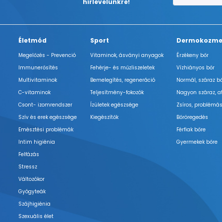
hírlevelünkre!
Életmód
Sport
Dermokozme
Megelőzés - Prevenció
Vitaminok, ásványi anyagok
Érzékeny bőr
Immunerősítés
Fehérje- és műzliszeletek
Vízhiányos bőr
Multivitaminok
Bemelegítés, regeneráció
Normál, száraz b
C-vitaminok
Teljesítmény-fokozók
Nagyon száraz, a
Csont- izomrendszer
Ízületek egészsége
Zsíros, problémás
Szív és erek egészsége
Kiegészítők
Bőröregedés
Emésztési problémák
Férfiak bőre
Intim higiénia
Gyermekek bőre
Felfázás
Stressz
Változókor
Gyógyteák
Szájhigiénia
Szexuális élet