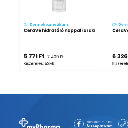
Dermokozmetikum
Der
CeraVe hidratáló nappali arckrém SPF30 f
CeraVe
5 771
Ft
6 326
7 409
Ft
Kiszerelés: 52ML
Kiszerel
Kövessen minket
/azenpatikam