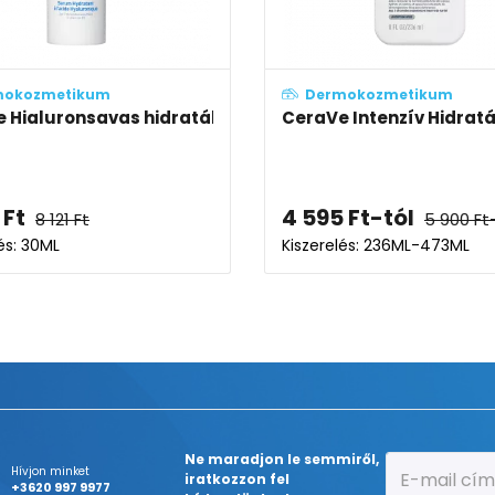
mokozmetikum
Dermokozmetikum
ényvédelemmel
 Hialuronsavas hidratáló szérum
CeraVe Intenzív Hidratá
Ft
4 595
Ft
-tól
8 121
Ft
5 900
Ft
és: 30ML
Kiszerelés: 236ML-473ML
Ne maradjon le semmiről,
Hívjon minket
iratkozzon fel
+3620 997 9977