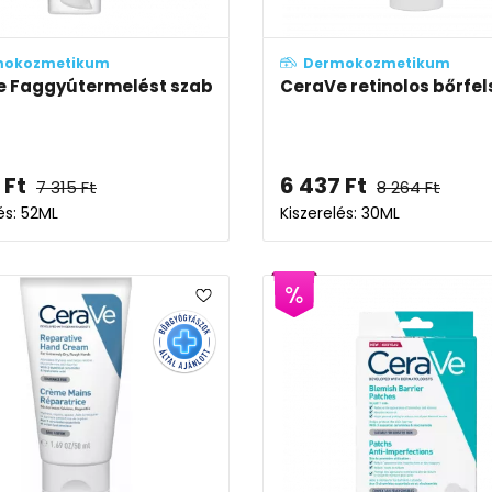
mokozmetikum
Dermokozmetikum
 Faggyútermelést szabályozó hidratáló gél-krém
CeraVe retinolos bőrfe
Ft
6 437
Ft
7 315
Ft
8 264
Ft
és: 52ML
Kiszerelés: 30ML