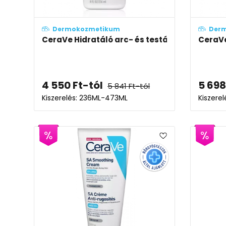
Dermokozmetikum
Der
CeraVe Hidratáló arc- és testápoló tej
CeraVe
4 550
Ft
-tól
5 698
5 841
Ft
-tól
Kiszerelés: 236ML-473ML
Kiszerel