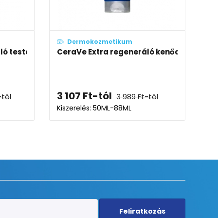
Dermokozmetikum
ló testápoló tej
CeraVe Extra regeneráló kenőcs
3 107
Ft
-tól
-tól
3 989
Ft
-tól
Kiszerelés: 50ML-88ML
Feliratkozás