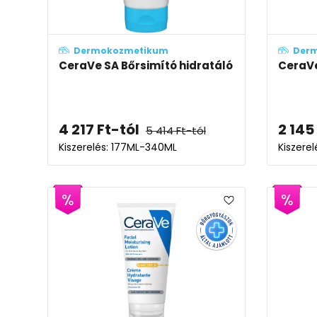
Dermokozmetikum
Der
CeraVe SA Bőrsimító hidratáló krém
CeraVe
4 217
Ft
-tól
2 145
5 414
Ft
-tól
Kiszerelés: 177ML-340ML
Kiszere