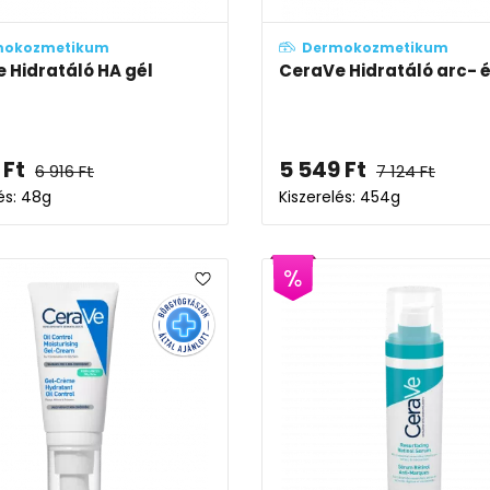
mokozmetikum
Dermokozmetikum
 Hidratáló HA gél
CeraVe Hidratáló arc- é
Ft
5 549
Ft
6 916
Ft
7 124
Ft
és: 48g
Kiszerelés: 454g