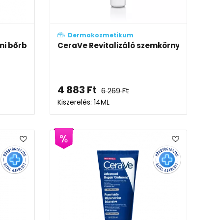
Dermokozmetikum
ni bőrbarrier tapasz
CeraVe Revitalizáló szemkörnyék-ápoló
4 883
Ft
6 269
Ft
Kiszerelés: 14ML