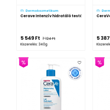
Dermokozmetikum
Der
Cerave Intenzív hidratáló testápoló krém
CeraVe
5 549
Ft
5 387
7 124
Ft
Kiszerelés: 340g
Kiszerel