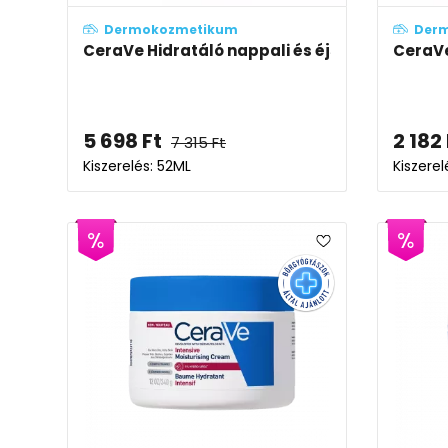
Dermokozmetikum
Der
CeraVe Hidratáló nappali és éjszakai arckré
CeraVe
5 698
Ft
2 182
7 315
Ft
Kiszerelés: 52ML
Kiszere