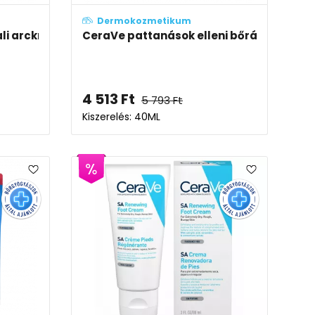
Dermokozmetikum
ali arckrém SPF50 fényvédelemmel
CeraVe pattanások elleni bőrápoló gél (
4 513
Ft
5 793
Ft
Kiszerelés: 40ML