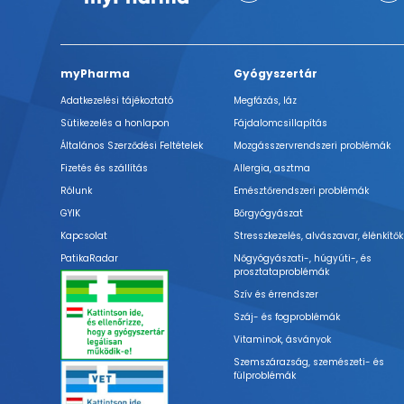
myPharma
Gyógyszertár
Adatkezelési tájékoztató
Megfázás, láz
Sütikezelés a honlapon
Fájdalomcsillapítás
Általános Szerződési Feltételek
Mozgásszervrendszeri problémák
Fizetés és szállítás
Allergia, asztma
Rólunk
Emésztőrendszeri problémák
GYIK
Bőrgyógyászat
Kapcsolat
Stresszkezelés, alvászavar, élénkítők
PatikaRadar
Nőgyógyászati-, húgyúti-, és
prosztataproblémák
Szív és érrendszer
Száj- és fogproblémák
Vitaminok, ásványok
Szemszárazság, szemészeti- és
fülproblémák