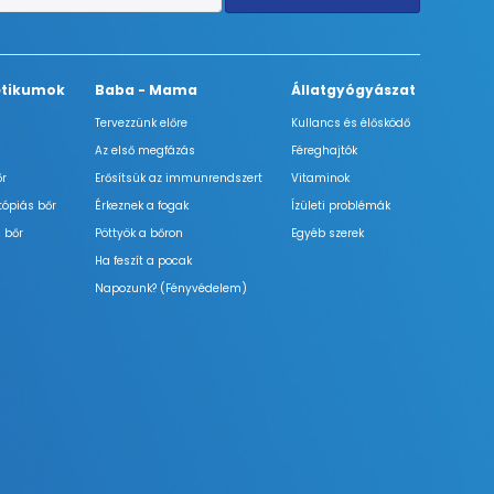
tikumok
Baba - Mama
Állatgyógyászat
Tervezzünk előre
Kullancs és élősködő
Az első megfázás
Féreghajtók
őr
Erősítsük az immunrendszert
Vitaminok
tópiás bőr
Érkeznek a fogak
Ízületi problémák
 bőr
Pöttyök a bőron
Egyéb szerek
Ha feszít a pocak
Napozunk? (Fényvédelem)