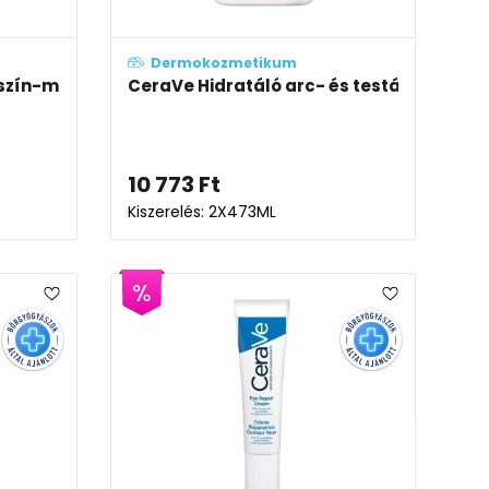
Dermokozmetikum
lszín-megújító szérum (Resurfacing Retinol Serum)
CeraVe Hidratáló arc- és testápoló tej
10 773
Ft
Kiszerelés: 2X473ML