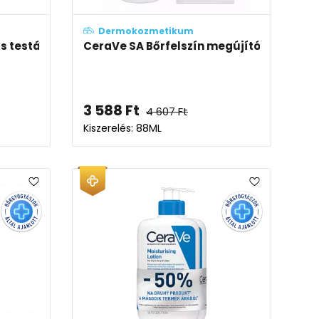
Dermokozmetikum
s testápoló krém REFILL
CeraVe SA Bőrfelszín megújító lábápoló
3 588
Ft
4 607
Ft
Kiszerelés: 88ML