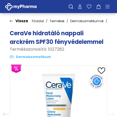
Vissza
Főoldal
Termékek
Dermokozmetikumok
Bőrt
CeraVe hidratáló nappali
arckrém SPF30 fényvédelemmel
Termékazonosító: 1027282
Dermokozmetikum