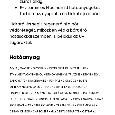
zsíros állag.
E-vitamin és Niacinamid hatóanyagokat
tartalmaz, nyugtatja és hidratálja a bőrt.
Hidratál és segít regenerálni a bőr
védőrétegét, miközben véd a bőrt érő
hatásokkal szemben is, például az UV-
sugaraktól.
Hatóanyag
AQUA / WATER • GLYCERIN • ISOPROPYL PALMITATE • BIS-
ETHYLHEXYLOXYPHENOL METHOXYPHENYL TRIAZINE • ETHYLHEXYL
SALICYLATE • NIACINAMIDE • PENTYLENE GLYCOL • BUTYL
METHOXYDIBENZOYLMETHANE • ETHYLHEXYL TRIAZONE •
PROPANEDIOL • ZEA MAYS STARCH / CORN STARCH • POTASSIUM
CETYL PHOSPHATE • DIISOPROPYL SEBACATE • ORYZA SATIVA CERA /
RICE BRAN WAX • STEARIC ACID • CERAMIDE NP • CERAMIDE AP •
CERAMIDE EOP • CARBOMER • GLYCERYL STEARATE • CETEARYL