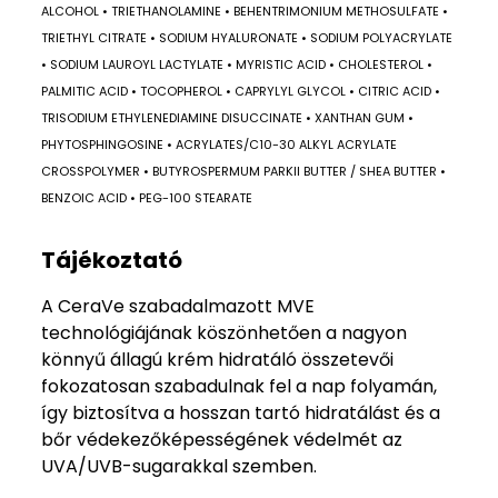
ALCOHOL • TRIETHANOLAMINE • BEHENTRIMONIUM METHOSULFATE •
TRIETHYL CITRATE • SODIUM HYALURONATE • SODIUM POLYACRYLATE
• SODIUM LAUROYL LACTYLATE • MYRISTIC ACID • CHOLESTEROL •
PALMITIC ACID • TOCOPHEROL • CAPRYLYL GLYCOL • CITRIC ACID •
TRISODIUM ETHYLENEDIAMINE DISUCCINATE • XANTHAN GUM •
PHYTOSPHINGOSINE • ACRYLATES/C10-30 ALKYL ACRYLATE
CROSSPOLYMER • BUTYROSPERMUM PARKII BUTTER / SHEA BUTTER •
BENZOIC ACID • PEG-100 STEARATE
Tájékoztató
A CeraVe szabadalmazott MVE
technológiájának köszönhetően a nagyon
könnyű állagú krém hidratáló összetevői
fokozatosan szabadulnak fel a nap folyamán,
így biztosítva a hosszan tartó hidratálást és a
bőr védekezőképességének védelmét az
UVA/UVB-sugarakkal szemben.