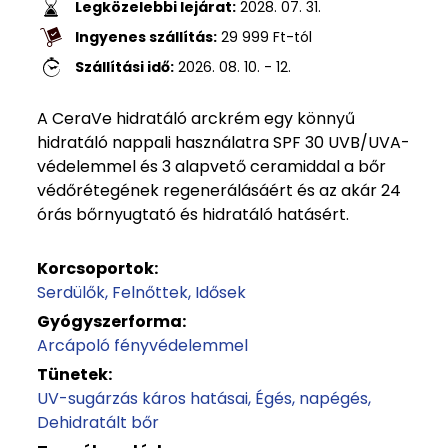
Legközelebbi lejárat:
2028. 07. 31.
Ingyenes szállítás:
29 999
Ft
-tól
Szállítási idő:
2026. 08. 10. - 12.
A CeraVe hidratáló arckrém egy könnyű
hidratáló nappali használatra SPF 30 UVB/UVA-
védelemmel és 3 alapvető ceramiddal a bőr
védőrétegének regenerálásáért és az akár 24
órás bőrnyugtató és hidratáló hatásért.
Korcsoportok:
Serdülők
Felnőttek
Idősek
Gyógyszerforma:
Arcápoló fényvédelemmel
Tünetek:
UV-sugárzás káros hatásai
Égés, napégés
Dehidratált bőr