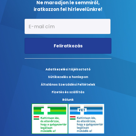
Ne maradjon le semmiről,
iratkozzon fel hírlevelünkre!
Feliratkozás
Adatkezelési tájékoztató
Sütikezelés a honlapon
Általános Szerződési Feltételek
Fizetés és szállítás
Rólunk