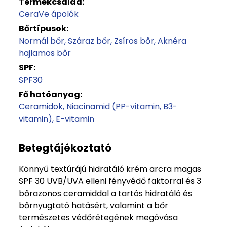
Termékcsalád:
CeraVe ápolók
Bőrtípusok:
Normál bőr
Száraz bőr
Zsíros bőr
Aknéra
hajlamos bőr
SPF:
SPF30
Fő hatóanyag:
Ceramidok
Niacinamid (PP-vitamin, B3-
vitamin)
E-vitamin
Betegtájékoztató
Könnyű textúrájú hidratáló krém arcra magas
SPF 30 UVB/UVA elleni fényvédő faktorral és 3
bőrazonos ceramiddal a tartós hidratáló és
bőrnyugtató hatásért, valamint a bőr
természetes védőrétegének megóvása