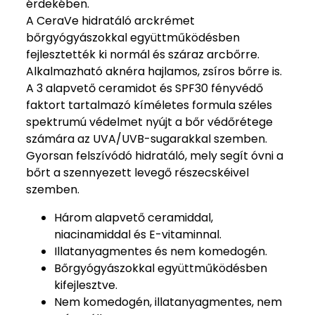
érdekében.
A CeraVe hidratáló arckrémet
bőrgyógyászokkal együttműködésben
fejlesztették ki normál és száraz arcbőrre.
Alkalmazható aknéra hajlamos, zsíros bőrre is.
A 3 alapvető ceramidot és SPF30 fényvédő
faktort tartalmazó kíméletes formula széles
spektrumú védelmet nyújt a bőr védőrétege
számára az UVA/UVB-sugarakkal szemben.
Gyorsan felszívódó hidratáló, mely segít óvni a
bőrt a szennyezett levegő részecskéivel
szemben.
Három alapvető ceramiddal,
niacinamiddal és E-vitaminnal.
Illatanyagmentes és nem komedogén.
Bőrgyógyászokkal együttműködésben
kifejlesztve.
Nem komedogén, illatanyagmentes, nem