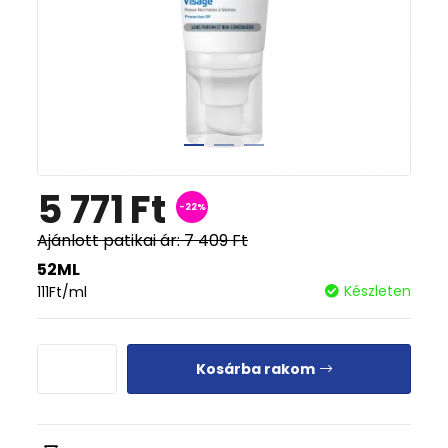
5 771
Ft
-22%
Ajánlott patikai ár:
7 409
Ft
52ML
Készleten
111
Ft
/ml
Kosárba rakom