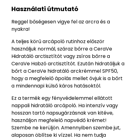
Használati útmutató
Reggel bőségesen vigye fel az arcra és a
nyakra!
A teljes körű arcápoló rutinhoz először
használjuk normál, száraz bőrre a CeraVe
Hidratáló arctisztítót vagy zsíros bőrre a
CeraVe Habzó arctisztítót. Ezután hidratáljuk a
bőrt a CeraVe hidratáló arckrémmel SPF50,
hogy a megfelelő ápolás mellet óvjuk is a bőrt
a mindennapi külső káros hatásoktól.
Ez a termék egy fényvédelemmel ellátott
nappali hidratáló arcápoló. Ha intenzív vagy
hosszan tartó napsugárzásnak van kitéve,
használjon megfelelő napvédő krémet!
Szembe ne kerüljön. Amennyiben szembe jut,
alaposan öblítse ki vízzel. Ha nem tudja