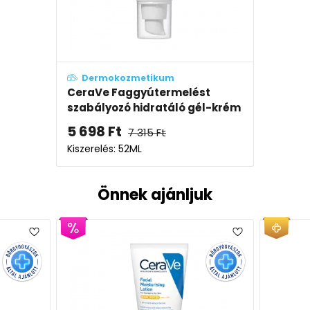
Dermokozmetikum
CeraVe Faggyútermelést
szabályozó hidratáló gél-krém
5 698
Ft
7 315
Ft
Kiszerelés: 52ML
Önnek ajánljuk