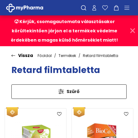
🥵 Kérjük, csomagautomata választásakor
körültekintően járjon el a termékek védelme
érdekében a magas külső hőmérséklet miatt!
Vissza
Főoldal
Termékek
Retard filmtabletta
Retard filmtabletta
Szűrő