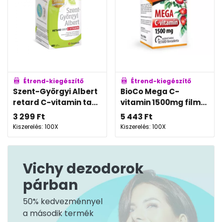
Étrend-kiegészítő
Étrend-kiegészítő
Szent-Györgyi Albert
BioCo Mega C-
retard C-vitamin ta...
vitamin 1500mg film...
3 299
Ft
5 443
Ft
Kiszerelés: 100X
Kiszerelés: 100X
Vichy dezodorok
párban
50% kedvezménnyel
a második termék