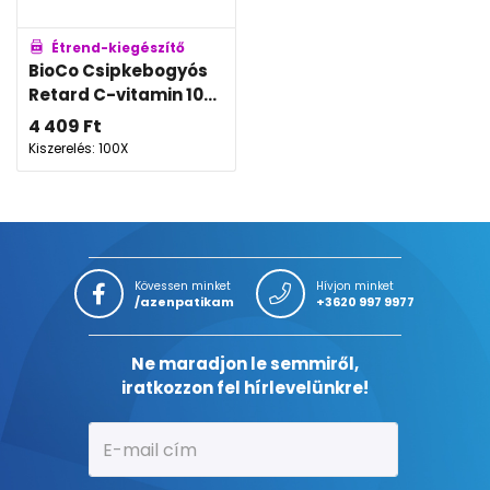
Étrend-kiegészítő
BioCo Csipkebogyós
Retard C-vitamin 10...
4 409
Ft
Kiszerelés: 100X
Kövessen minket
Hívjon minket
/azenpatikam
+3620 997 9977
Ne maradjon le semmiről,
iratkozzon fel hírlevelünkre!