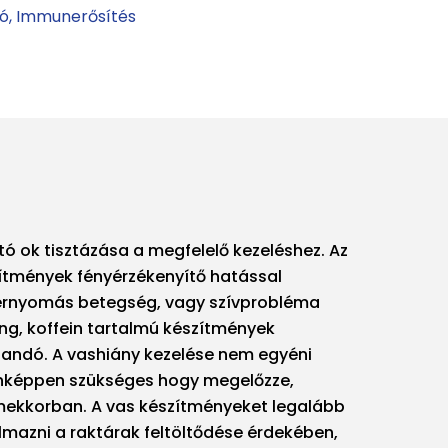
ió
Immunerősítés
ltó ok tisztázása a megfelelő kezeléshez. Az
ítmények fényérzékenyítő hatással
érnyomás betegség, vagy szívprobléma
eng, koffein tartalmú készítmények
andó. A vashiány kezelése nem egyéni
enképpen szükséges hogy megelőzze,
mekkorban. A vas készítményeket legalább
lmazni a raktárak feltöltődése érdekében,