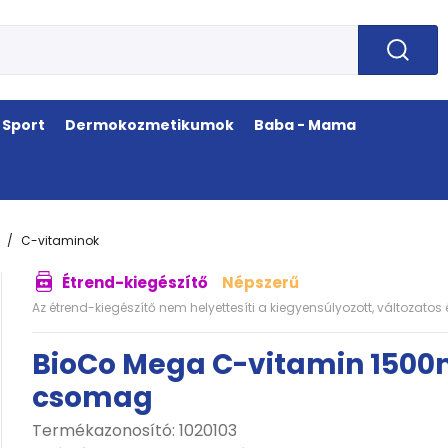
Sport
Dermokozmetikumok
Baba - Mama
C-vitaminok
Étrend-kiegészítő
Népszerű
Az étrend-kiegészítő nem helyettesíti a kiegyensúlyozott, változato
BioCo Mega C-vitamin 1500m
csomag
Termékazonosító: 1020103