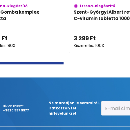
Étrend-kiegészítő
Étrend-kieg
BioCo Rutin 50mg + 100mg C-
BioCo Tőzeg
vitamin tabletta
tabletta
3 939
Ft
4 691
Ft
Kiszerelés: 90X
Kiszerelés: 60X
Ne maradjon le semmiről,
Hívjon minket
iratkozzon fel
+3620 997 9977
hírlevelünkre!