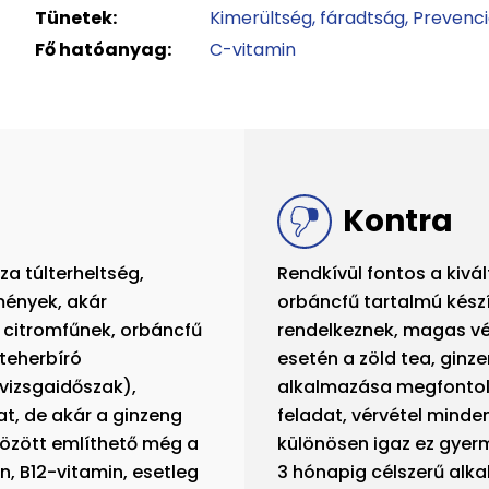
Tünetek:
Kimerültség, fáradtság
Prevenc
Fő hatóanyag:
C-vitamin
Kontra
a túlterheltség,
Rendkívül fontos a kivá
mények, akár
orbáncfű tartalmú kész
 citromfűnek, orbáncfű
rendelkeznek, magas v
teherbíró
esetén a zöld tea, ginz
vizsgaidőszak),
alkalmazása megfontol
t, de akár a ginzeng
feladat, vérvétel mind
között említhető még a
különösen igaz ez gyer
n, B12-vitamin, esetleg
3 hónapig célszerű alka