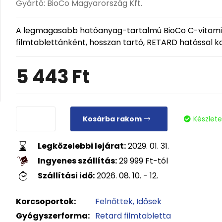
Gyártó:
BioCo Magyarország Kft.
A legmagasabb hatóanyag-tartalmú BioCo C-vitamin
filmtablettánként, hosszan tartó, RETARD hatással k
5 443
Ft
Kosárba rakom
Készlet
Legközelebbi lejárat:
2029. 01. 31.
Ingyenes szállítás:
29 999
Ft
-tól
Szállítási idő:
2026. 08. 10. - 12.
Korcsoportok:
Felnőttek
Idősek
Gyógyszerforma:
Retard filmtabletta