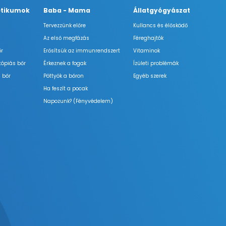
tikumok
Baba - Mama
Állatgyógyászat
Tervezzünk előre
Kullancs és élősködő
Az első megfázás
Féreghajtók
őr
Erősítsük az immunrendszert
Vitaminok
tópiás bőr
Érkeznek a fogak
Ízületi problémák
 bőr
Pöttyök a bőron
Egyéb szerek
Ha feszít a pocak
Napozunk? (Fényvédelem)