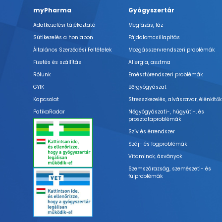
myPharma
Gyógyszertár
Adatkezelési tájékoztató
Megfázás, láz
Sütikezelés a honlapon
Fájdalomcsillapítás
Általános Szerződési Feltételek
Mozgásszervrendszeri problémák
Fizetés és szállítás
Allergia, asztma
Rólunk
Emésztőrendszeri problémák
GYIK
Bőrgyógyászat
Kapcsolat
Stresszkezelés, alvászavar, élénkítők
PatikaRadar
Nőgyógyászati-, húgyúti-, és
prosztataproblémák
Szív és érrendszer
Száj- és fogproblémák
Vitaminok, ásványok
Szemszárazság, szemészeti- és
fülproblémák