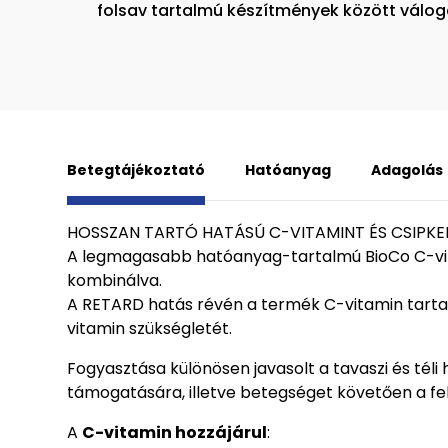
folsav tartalmú készítmények között válog
Betegtájékoztató
Hatóanyag
Adagolás
HOSSZAN TARTÓ HATÁSÚ C-VITAMINT ÉS CSIPK
A legmagasabb hatóanyag-tartalmú BioCo C-vit
kombinálva.
A RETARD hatás révén a termék C-vitamin tart
vitamin szükségletét.
Fogyasztása különösen javasolt a tavaszi és tél
támogatására, illetve betegséget követően a fel
A
C-vitamin hozzájárul
: