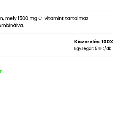
, mely 1500 mg C-vitamint tartalmaz
ombinálva.
Kiszerelés:
100X
Egységár:
54
Ft
/db
en