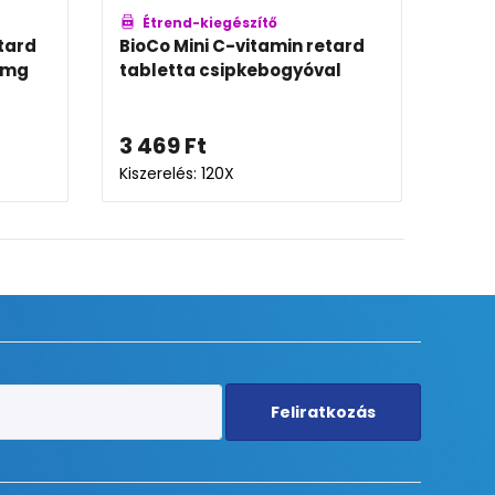
észítő
Étrend-kiegészítő
áfonya Extra
BioCo C-vitamin por
(Ascorbic acid)
2 999
Ft
Kiszerelés: 180g
Feliratkozás