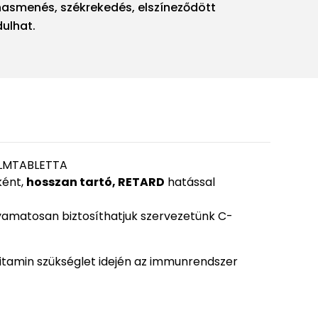
hasmenés, székrekedés, elszíneződött
dulhat.
ILMTABLETTA
ként,
hosszan tartó, RETARD
hatással
olyamatosan biztosíthatjuk szervezetünk C-
vitamin szükséglet idején az immunrendszer