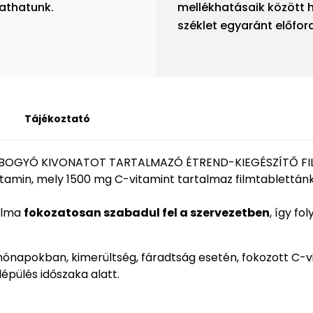
athatunk.
mellékhatásaik között 
széklet egyaránt előfor
Tájékoztató
EBOGYÓ KIVONATOT TARTALMAZÓ ÉTREND-KIEGÉSZÍTŐ F
amin, mely 1500 mg C-vitamint tartalmaz filmtablettán
alma
fokozatosan szabadul fel a szervezetben
, így f
i hónapokban, kimerültség, fáradtság esetén, fokozott C-
épülés időszaka alatt.