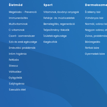
Életmód
Sport
Dermokozme
Megelőzés - Prevenció
Vitaminok, ásványi anyagok
Érzékeny bőr
Immunerősítés
Fehérje- és műzliszeletek
Vízhiányos bőr
Multivitaminok
Bemelegítés, regeneráció
Normál, száraz b
C-vitaminok
Teljesítmény-fokozók
Nagyon száraz, a
Csont- izomrendszer
Ízületek egészsége
Zsíros, problémás
Szív és erek egészsége
Kiegészítők
Bőröregedés
Emésztési problémák
Férfiak bőre
Intim higiénia
Gyermekek bőre
Felfázás
Stressz
Változókor
Gyógyteák
Szájhigiénia
Szexuális élet