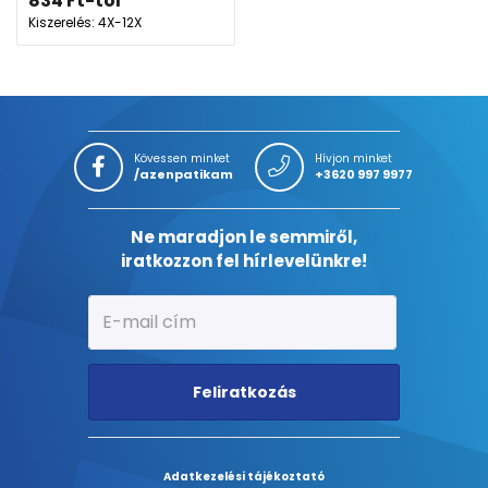
834
Ft
-tól
Kiszerelés: 4X-12X
Kövessen minket
Hívjon minket
/azenpatikam
+3620 997 9977
Ne maradjon le semmiről,
iratkozzon fel hírlevelünkre!
Feliratkozás
Adatkezelési tájékoztató