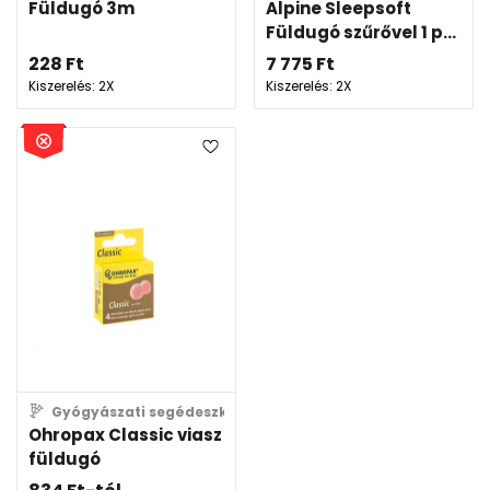
Füldugó 3m
Alpine Sleepsoft
Füldugó szűrővel 1 p...
228
Ft
7 775
Ft
Kiszerelés: 2X
Kiszerelés: 2X
Gyógyászati segédeszköz
Ohropax Classic viasz
füldugó