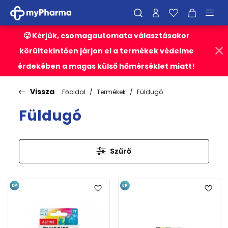
🥵 Kérjük, csomagautomata választásakor
körültekintően járjon el a termékek védelme
érdekében a magas külső hőmérséklet miatt!
Vissza
Főoldal
Termékek
Füldugó
Füldugó
Szűrő
EP
EP