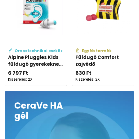
Orvostechnikai eszköz
Egyéb termék
Alpine Pluggies Kids
Füldugó Comfort
füldugó gyerekekne...
zajvédő
6 797
Ft
630
Ft
Kiszerelés: 2X
Kiszerelés: 2X
CeraVe HA
gél