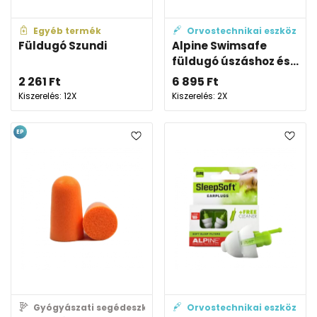
Egyéb termék
Orvostechnikai eszköz
Füldugó Szundi
Alpine Swimsafe
füldugó úszáshoz és...
2 261
Ft
6 895
Ft
Kiszerelés: 12X
Kiszerelés: 2X
EP
Gyógyászati segédeszköz
Orvostechnikai eszköz