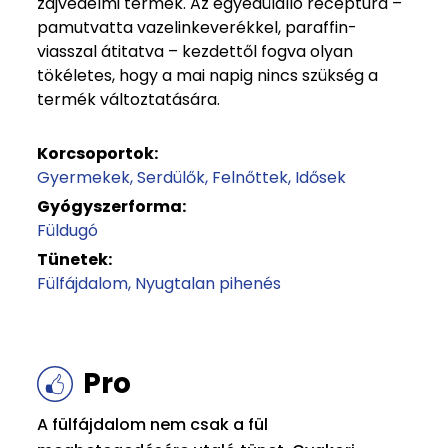
zajvédelmi termék. Az egyedülálló receptúra –
pamutvatta vazelinkeverékkel, paraffin-
viasszal átitatva – kezdettől fogva olyan
tökéletes, hogy a mai napig nincs szükség a
termék változtatására.
Korcsoportok:
Gyermekek
Serdülők
Felnőttek
Idősek
Gyógyszerforma:
Füldugó
Tünetek:
Fülfájdalom
Nyugtalan pihenés
Pro
A fülfájdalom nem csak a fül