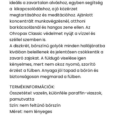
ideális a zavartalan alváshoz, egyben segítség
a kikapcsolódáshoz, a jó közérzet
megtartásához és meditációhoz. Ajánlott
koncentrált munkavégzésnél, otthoni
barkácsolásnál és hangos zene ellen. Az
Ohropax Classic védelmet nyújt a vízzel és
széllel szemben is.
A diszkrét, bőrszínű golyók minden hallójáratba
kiválóan beleillenek és jelentősen csökkentik a
zavaró zajokat. A füldugó viselése igen
kényelmes, mert nem okoz nyomó, szorító
érzést a fülben. Anyaga jól tapad a bőrön és
biztonságosan megmarad a fülben.
TERMÉKINFORMÁCIÓK:
Összetétel: vazelin, különféle paraffin-viaszok,
pamutvatta
Szín: nem feltűnő bőrszín
Méret: nem lényeges