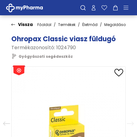
Vissza
Főoldal
Termékek
Életmód
Megoldások
M
Ohropax Classic viasz füldugó
Termékazonosító: 1024790
Gyógyászati segédeszköz