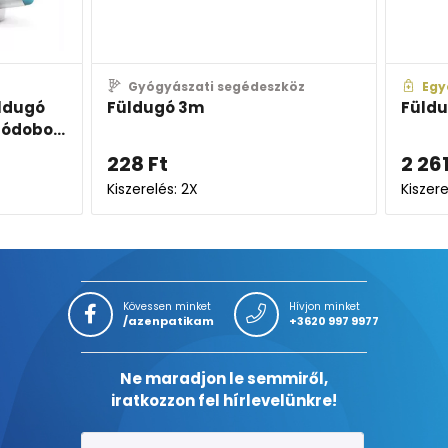
Gyógyászati segédeszköz
Egyé
ldugó
Füldugó 3m
Füldug
dobo...
228
Ft
2 261
Kiszerelés: 2X
Kiszerelé
Kövessen minket
Hívjon minket
/azenpatikam
+3620 997 9977
Ne maradjon le semmiről,
iratkozzon fel hírlevelünkre!