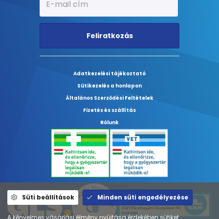
Feliratkozás
Adatkezelési tájékoztató
Sütikezelés a honlapon
Általános Szerződési Feltételek
Fizetés és szállítás
Rólunk
Süti beállítások
Minden süti engedélyezése
A kényelmes vásárlási élmény nyújtása érdekében sütiket