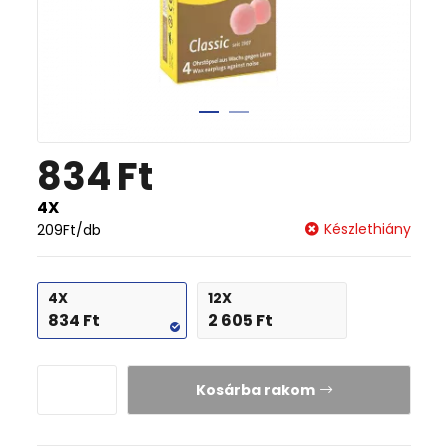
834
Ft
4X
Készlethiány
209
Ft
/db
4X
12X
834
Ft
2 605
Ft
Kosárba rakom