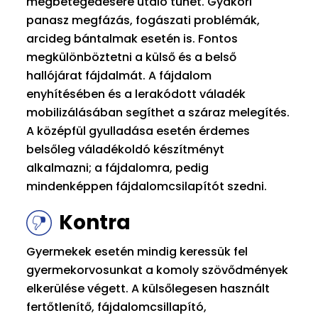
megbetegedésére utaló tünet. Gyakori
panasz megfázás, fogászati problémák,
arcideg bántalmak esetén is. Fontos
megkülönböztetni a külső és a belső
hallójárat fájdalmát. A fájdalom
enyhítésében és a lerakódott váladék
mobilizálásában segíthet a száraz melegítés.
A középfül gyulladása esetén érdemes
belsőleg váladékoldó készítményt
alkalmazni; a fájdalomra, pedig
mindenképpen fájdalomcsilapítót szedni.
Kontra
Gyermekek esetén mindig keressük fel
gyermekorvosunkat a komoly szövődmények
elkerülése végett. A külsőlegesen használt
fertőtlenítő, fájdalomcsillapító,