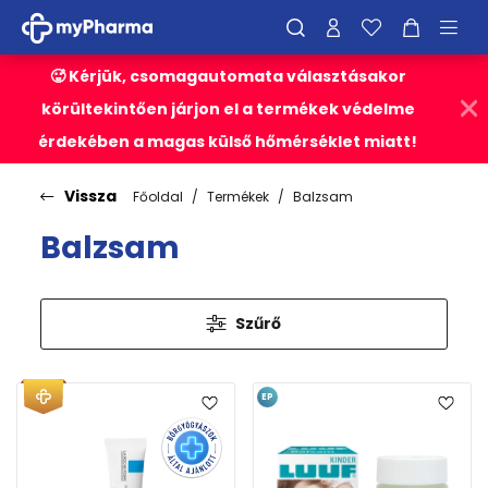
🥵 Kérjük, csomagautomata választásakor
körültekintően járjon el a termékek védelme
érdekében a magas külső hőmérséklet miatt!
Vissza
Főoldal
Termékek
Balzsam
Balzsam
Szűrő
EP