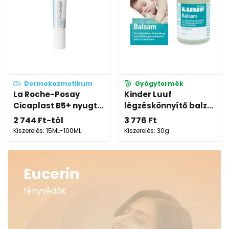
Dermokozmetikum
Gyógytermék
La Roche-Posay
Kinder Luuf
Cicaplast B5+ nyugt...
légzéskönnyítő balz...
2 744
Ft
-tól
3 776
Ft
Kiszerelés: 15ML-100ML
Kiszerelés: 30g
Eucerin
fényvédők