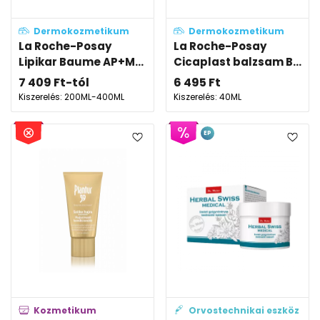
Dermokozmetikum
Dermokozmetikum
La Roche-Posay
La Roche-Posay
Lipikar Baume AP+M...
Cicaplast balzsam B...
7 409
Ft
-tól
6 495
Ft
Kiszerelés: 200ML-400ML
Kiszerelés: 40ML
EP
Kozmetikum
Orvostechnikai eszköz