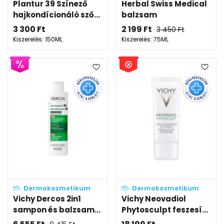
Plantur 39 Színező
Herbal Swiss Medical
hajkondícionáló sző...
balzsam
3 300
Ft
2 199
Ft
3 450
Ft
Kiszerelés: 150ML
Kiszerelés: 75ML
Dermokozmetikum
Dermokozmetikum
Vichy Dercos 2in1
Vichy Neovadiol
sampon és balzsam...
Phytosculpt feszesí...