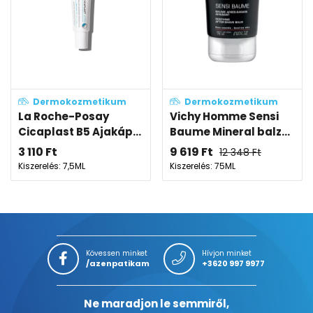
Dermokozmetikum
Dermokozmetikum
La Roche-Posay
Vichy Homme Sensi
Cicaplast B5 Ajakáp...
Baume Mineral balz...
3 110
Ft
9 619
Ft
12 348
Ft
Kiszerelés: 7,5ML
Kiszerelés: 75ML
Kövessen minket
Hívjon minket
/azenpatikam
+3620 997 9977
Ne maradjon le semmiről,