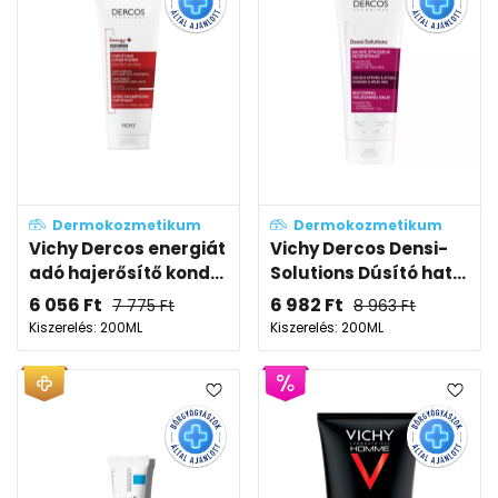
Dermokozmetikum
Dermokozmetikum
Vichy Dercos energiát
Vichy Dercos Densi-
adó hajerősítő kond...
Solutions Dúsító hat...
6 056
Ft
6 982
Ft
7 775
Ft
8 963
Ft
Kiszerelés: 200ML
Kiszerelés: 200ML