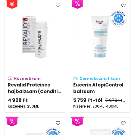
Kozmetikum
Dermokozmetikum
Revalid Proteines
Eucerin AtopiControl
hajbalzsam (Conditi...
balzsam
4 928
Ft
5 759
Ft
-tól
7 679
Ft
-tól
Kiszerelés: 250ML
Kiszerelés: 200ML-400ML