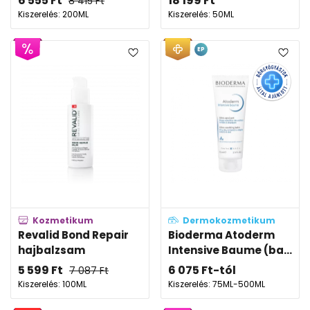
6 555
Ft
18 199
Ft
8 415
Ft
Kiszerelés: 200ML
Kiszerelés: 50ML
EP
Kozmetikum
Dermokozmetikum
Revalid Bond Repair
Bioderma Atoderm
hajbalzsam
Intensive Baume (ba...
5 599
Ft
6 075
Ft
-tól
7 087
Ft
Kiszerelés: 100ML
Kiszerelés: 75ML-500ML