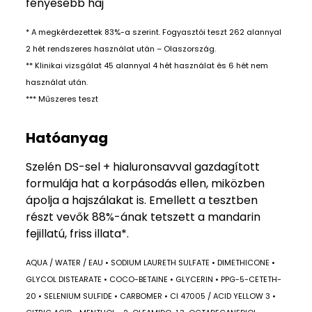
fényesebb haj
* A megkérdezettek 83%-a szerint. Fogyasztói teszt 262 alannyal
2 hét rendszeres használat után – Olaszország.
** Klinikai vizsgálat 45 alannyal 4 hét használat és 6 hét nem
használat után.
*** Műszeres teszt
Hatóanyag
Szelén DS-sel + hialuronsavval gazdagított
formulája hat a korpásodás ellen, miközben
ápolja a hajszálakat is. Emellett a tesztben
részt vevők 88%-ának tetszett a mandarin
fejillatú, friss illata*.
AQUA / WATER / EAU • SODIUM LAURETH SULFATE • DIMETHICONE •
GLYCOL DISTEARATE • COCO-BETAINE • GLYCERIN • PPG-5-CETETH-
20 • SELENIUM SULFIDE • CARBOMER • CI 47005 / ACID YELLOW 3 •