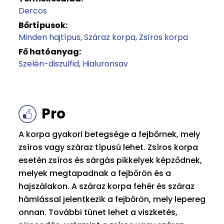
Dercos
Bőrtípusok:
Minden hajtípus
Száraz korpa
Zsíros korpa
Fő hatóanyag:
Szelén-diszulfid
Hialuronsav
Pro
A korpa gyakori betegsége a fejbőrnek, mely
zsíros vagy száraz típusú lehet. Zsíros korpa
esetén zsíros és sárgás pikkelyek képződnek,
melyek megtapadnak a fejbőrön és a
hajszálakon. A száraz korpa fehér és száraz
hámlással jelentkezik a fejbőrön, mely lepereg
onnan. További tünet lehet a viszketés,