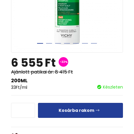
6 555
Ft
-22%
Ajánlott patikai ár:
8 415
Ft
200ML
Készleten
33
Ft
/ml
Kosárba rakom