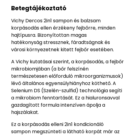
Betegtájékoztató
Vichy Dercos 2in1 sampon és balzsam
korpásodás ellen érzékeny fejbőrre, minden
hajtípusra. Bizonyítottan magas
hatékonyság stressznek, fáradtságnak és
városi környezetnek kitett fejbőr esetében.
A Vichy kutatásai szerint, a korpásodás, a fejbőr
mikrobiomjában (a bőr felszínén
természetesen előforduló mikroorganizmusok)
lévő általános egyensúlyhiányhoz köthető. A
Selenium DS (Szelén-szulfid) technológia segíti
a mikrobiom fenntartását. Ez a hialuronsavval
gazdagított formula intenzíven ápolja a
hajszálakat.
Ez a korpásodás elleni 2in1 kondicionáló
sampon megszünteti a látható korpát már az