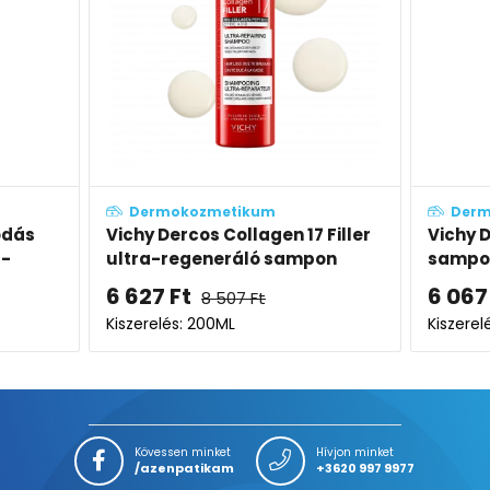
Dermokozmetikum
De
7 Filler
Vichy Dercos Mineral Soft
Vichy
pon
sampon
sampo
kedv
6 067
Ft
8 19
Kiszerelés: 200ML
Kiszer
Kövessen minket
Hívjon minket
/azenpatikam
+3620 997 9977