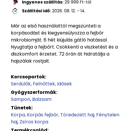
Ingyenes szállítás:
29 999
Ft
-tól
Szállítási idő:
2026. 08. 12. - 14.
Már az első használattól megszünteti a
korpásodást és kiegyensúlyozza a fejbőr
mikrobiomját. 6 hét kiújulás gátló hatással.
Nyugtatja a fejbőrt. Csökkenti a viszketést és a
diszkomfort érzetet. 72 órán át hidratálja a
hajszálak rostjait.
Korcsoportok:
Serdülők
Felnőttek
Idősek
Gyógyszerformák:
Sampon
Balzsam
Tünetek:
Korpa
Korpás fejbőr
Töredezett haj
Fénytelen
haj
Zsíros korpa
Termékcsalád: