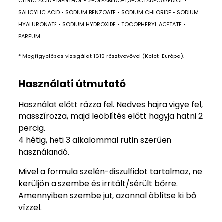
CITRIC ACID • MENTHOL • 2-OLEAMIDO-1,3-OCTADECANEDIOL •
SALICYLIC ACID • SODIUM BENZOATE • SODIUM CHLORIDE • SODIUM
HYALURONATE • SODIUM HYDROXIDE • TOCOPHERYL ACETATE •
PARFUM
* Megfigyeléses vizsgálat 1619 résztvevővel (Kelet-Európa).
Használati útmutató
Használat előtt rázza fel. Nedves hajra vigye fel,
masszírozza, majd leöblítés előtt hagyja hatni 2
percig.
4 hétig, heti 3 alkalommal rutin szerűen
használandó.
Mivel a formula szelén-diszulfidot tartalmaz, ne
kerüljön a szembe és irritált/sérült bőrre.
Amennyiben szembe jut, azonnal öblítse ki bő
vízzel.