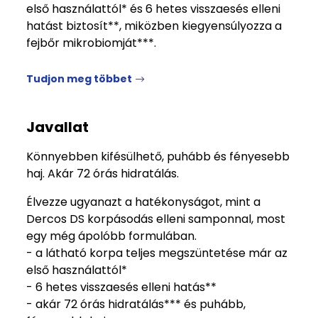
első használattól* és 6 hetes visszaesés elleni
hatást biztosít**, miközben kiegyensúlyozza a
fejbőr mikrobiomját***.
Tudjon meg többet
Javallat
Könnyebben kifésülhető, puhább és fényesebb
haj. Akár 72 órás hidratálás.
Élvezze ugyanazt a hatékonyságot, mint a
Dercos DS korpásodás elleni samponnal, most
egy még ápolóbb formulában.
- a látható korpa teljes megszüntetése már az
első használattól*
- 6 hetes visszaesés elleni hatás**
- akár 72 órás hidratálás*** és puhább,