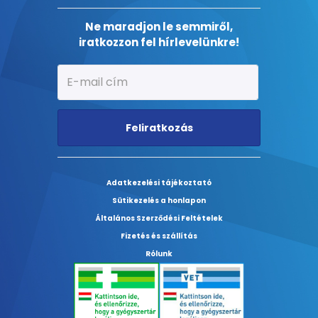
Ne maradjon le semmiről,
iratkozzon fel hírlevelünkre!
Feliratkozás
Adatkezelési tájékoztató
Sütikezelés a honlapon
Általános Szerződési Feltételek
Fizetés és szállítás
Rólunk