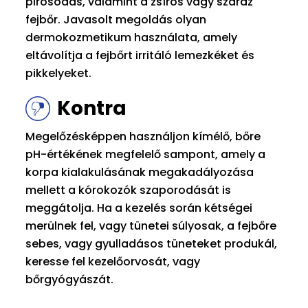
pirosodás, valamint a zsíros vagy száraz
fejbőr. Javasolt megoldás olyan
dermokozmetikum használata, amely
eltávolítja a fejbőrt irritáló lemezkéket és
pikkelyeket.
Kontra
Megelőzésképpen használjon kímélő, bőre
pH-értékének megfelelő sampont, amely a
korpa kialakulásának megakadályozása
mellett a kórokozók szaporodását is
meggátolja. Ha a kezelés során kétségei
merülnek fel, vagy tünetei súlyosak, a fejbőre
sebes, vagy gyulladásos tüneteket produkál,
keresse fel kezelőorvosát, vagy
bőrgyógyászát.