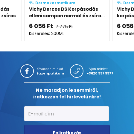
Dermokozmetikum
De
ásodás
Vichy Dercos Sensitive
Vich
 zsíro...
korpásodás elleni sampon
ellen
érzékeny fejbőrre
6 056
Ft
6 0
7 775
Ft
Kiszerelés: 200ML
Kiszer
Kövessen minket
Hívjon minket
/azenpatikam
+3620 997 9977
Ne maradjon le semmiről,
iratkozzon fel hírlevelünkre!
Feliratkozás