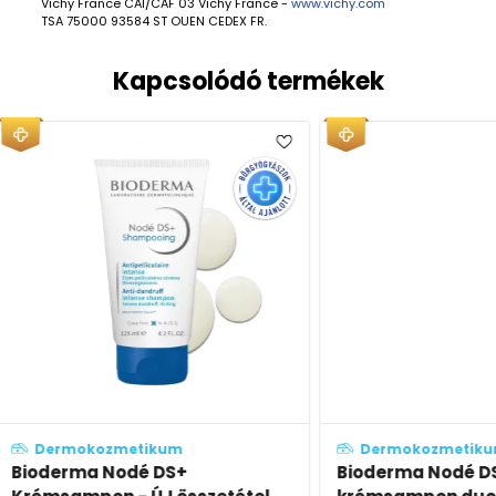
Vichy France CAI/CAF 03 Vichy France -
www.vichy.com
TSA 75000 93584 ST OUEN CEDEX FR.
Kapcsolódó termékek
Dermokozmetikum
Derm
Bioderma Nodé DS+
Bioder