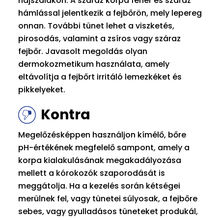
hajszálakon. A száraz korpa fehér és száraz
hámlással jelentkezik a fejbőrön, mely lepereg
onnan. További tünet lehet a viszketés,
pirosodás, valamint a zsíros vagy száraz
fejbőr. Javasolt megoldás olyan
dermokozmetikum használata, amely
eltávolítja a fejbőrt irritáló lemezkéket és
pikkelyeket.
Kontra
Megelőzésképpen használjon kímélő, bőre
pH-értékének megfelelő sampont, amely a
korpa kialakulásának megakadályozása
mellett a kórokozók szaporodását is
meggátolja. Ha a kezelés során kétségei
merülnek fel, vagy tünetei súlyosak, a fejbőre
sebes, vagy gyulladásos tüneteket produkál,