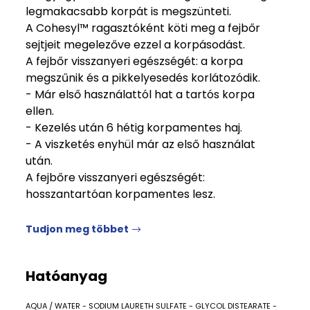
legmakacsabb korpát is megszünteti.
A Cohesyl™ ragasztóként köti meg a fejbőr
sejtjeit megelezőve ezzel a korpásodást.
A fejbőr visszanyeri egészségét: a korpa
megszűnik és a pikkelyesedés korlátozódik.
- Már első használattól hat a tartós korpa
ellen.
- Kezelés után 6 hétig korpamentes haj.
- A viszketés enyhül már az első használat
után.
A fejbőre visszanyeri egészségét:
hosszantartóan korpamentes lesz.
Tudjon meg többet
Hatóanyag
AQUA / WATER - SODIUM LAURETH SULFATE - GLYCOL DISTEARATE -