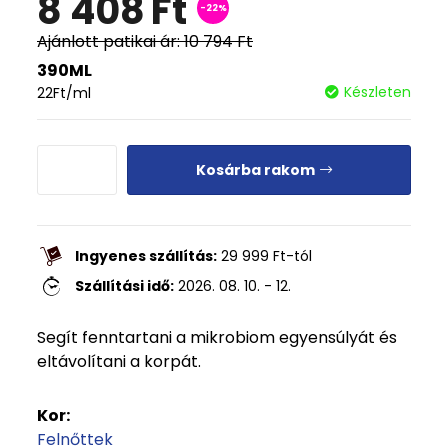
8 408
Ft
-22%
Ajánlott patikai ár:
10 794
Ft
390ML
Készleten
22
Ft
/ml
Kosárba rakom
Ingyenes szállítás:
29 999
Ft
-tól
Szállítási idő:
2026. 08. 10. - 12.
Segít fenntartani a mikrobiom egyensúlyát és
eltávolítani a korpát.
Kor:
Felnőttek