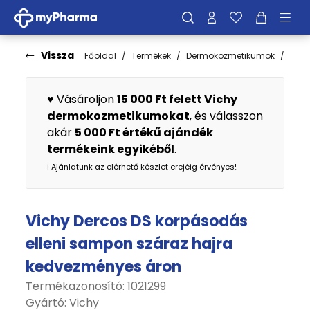
Vissza
Főoldal
Termékek
Dermokozmetikumok
Hajá
♥️ Vásároljon
15 000 Ft felett Vichy
dermokozmetikumokat
, és válasszon
akár
5 000 Ft értékű ajándék
termékeink egyikéből
.
ℹ️ Ajánlatunk az elérhető készlet erejéig érvényes!
Vichy Dercos DS korpásodás
elleni sampon száraz hajra
kedvezményes áron
Termékazonosító: 1021299
Gyártó:
Vichy