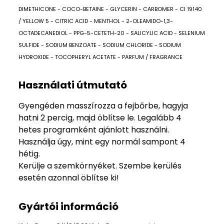
DIMETHICONE - COCO-BETAINE - GLYCERIN - CARBOMER - CI 19140
/ YELLOW 5 - CITRIC ACID - MENTHOL - 2-OLEAMIDO-1,3-
OCTADECANEDIOL - PPG-5-CETETH-20 - SALICYLIC ACID - SELENIUM
SULFIDE - SODIUM BENZOATE - SODIUM CHLORIDE - SODIUM
HYDROXIDE - TOCOPHERYL ACETATE - PARFUM / FRAGRANCE
Használati útmutató
Gyengéden masszírozza a fejbőrbe, hagyja
hatni 2 percig, majd öblítse le. Legalább 4
hetes programként ajánlott használni.
Használja úgy, mint egy normál sampont 4
hétig.
Kerülje a szemkörnyéket. Szembe kerülés
esetén azonnal öblítse ki!
Gyártói információ