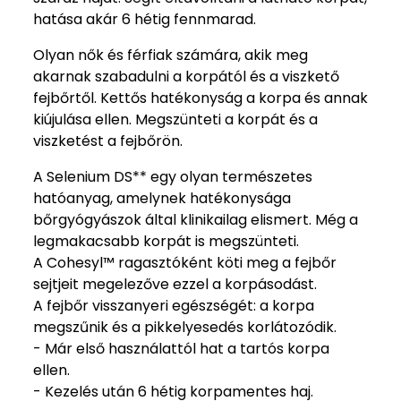
hatása akár 6 hétig fennmarad.
Olyan nők és férfiak számára, akik meg
akarnak szabadulni a korpától és a viszkető
fejbőrtől. Kettős hatékonyság a korpa és annak
kiújulása ellen. Megszünteti a korpát és a
viszketést a fejbőrön.
A Selenium DS** egy olyan természetes
hatóanyag, amelynek hatékonysága
bőrgyógyászok által klinikailag elismert. Még a
legmakacsabb korpát is megszünteti.
A Cohesyl™ ragasztóként köti meg a fejbőr
sejtjeit megelezőve ezzel a korpásodást.
A fejbőr visszanyeri egészségét: a korpa
megszűnik és a pikkelyesedés korlátozódik.
- Már első használattól hat a tartós korpa
ellen.
- Kezelés után 6 hétig korpamentes haj.