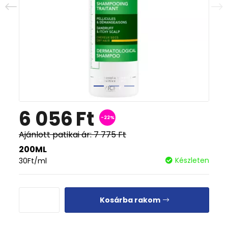
6 056
Ft
-22%
Ajánlott patikai ár:
7 775
Ft
200ML
Készleten
30
Ft
/ml
Kosárba rakom