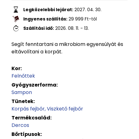
Legközelebbi lejárat:
2027. 04. 30.
Ingyenes szállítás:
29 999
Ft
-tól
Szállítási idő:
2026. 08. 11. - 13.
Segít fenntartani a mikrobiom egyensúlyát és
eltávolítani a korpát.
Kor:
Felnőttek
Gyógyszerforma:
Sampon
Tünetek:
Korpás fejbőr
Viszkető fejbőr
Termékcsalád:
Dercos
Bőrtípusok: