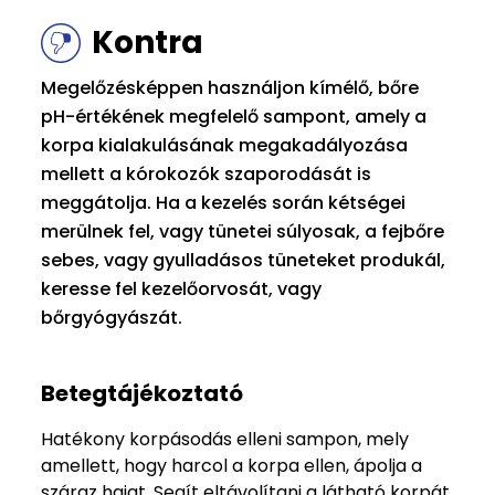
Kontra
Megelőzésképpen használjon kímélő, bőre
pH-értékének megfelelő sampont, amely a
korpa kialakulásának megakadályozása
mellett a kórokozók szaporodását is
meggátolja. Ha a kezelés során kétségei
merülnek fel, vagy tünetei súlyosak, a fejbőre
sebes, vagy gyulladásos tüneteket produkál,
keresse fel kezelőorvosát, vagy
bőrgyógyászát.
Betegtájékoztató
Hatékony korpásodás elleni sampon, mely
amellett, hogy harcol a korpa ellen, ápolja a
száraz hajat. Segít eltávolítani a látható korpát,