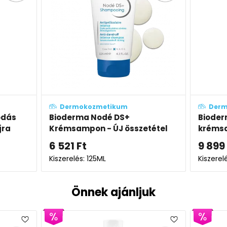
Dermokozmetikum
De
Bioderma Nodé DS+
Biod
zetétel
krémsampon duo-pack - ÚJ
gél
összetétel
9 899
Ft
7 8
Kiszerelés: 2X125ML
Kisze
Önnek ajánljuk