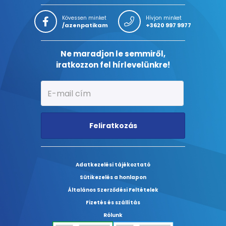
Kövessen minket
Hívjon minket
/azenpatikam
+3620 997 9977
Ne maradjon le semmiről,
iratkozzon fel hírlevelünkre!
Feliratkozás
Adatkezelési tájékoztató
Sütikezelés a honlapon
Általános Szerződési Feltételek
Fizetés és szállítás
Rólunk