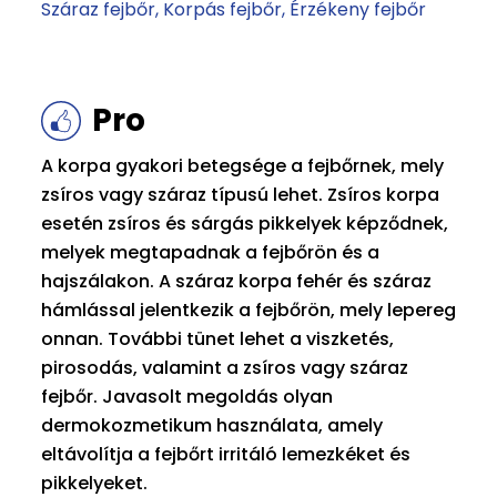
Száraz fejbőr
Korpás fejbőr
Érzékeny fejbőr
Pro
A korpa gyakori betegsége a fejbőrnek, mely
zsíros vagy száraz típusú lehet. Zsíros korpa
esetén zsíros és sárgás pikkelyek képződnek,
melyek megtapadnak a fejbőrön és a
hajszálakon. A száraz korpa fehér és száraz
hámlással jelentkezik a fejbőrön, mely lepereg
onnan. További tünet lehet a viszketés,
pirosodás, valamint a zsíros vagy száraz
fejbőr. Javasolt megoldás olyan
dermokozmetikum használata, amely
eltávolítja a fejbőrt irritáló lemezkéket és
pikkelyeket.