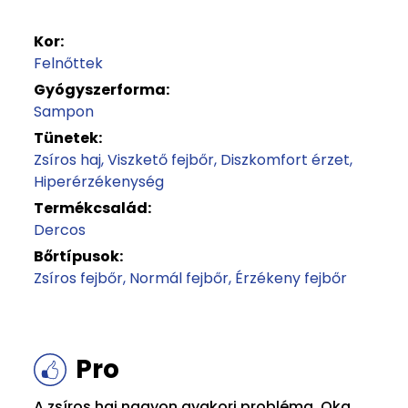
Kor:
Felnőttek
Gyógyszerforma:
Sampon
Tünetek:
Zsíros haj
Viszkető fejbőr
Diszkomfort érzet
Hiperérzékenység
Termékcsalád:
Dercos
Bőrtípusok:
Zsíros fejbőr
Normál fejbőr
Érzékeny fejbőr
Pro
A zsíros haj nagyon gyakori probléma. Oka