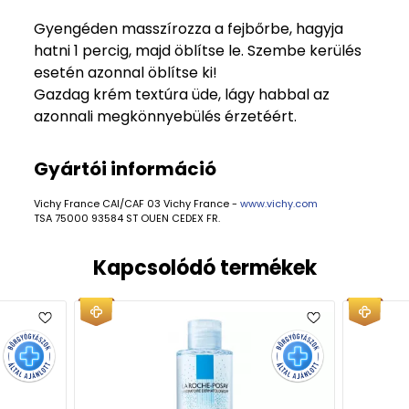
Gyengéden masszírozza a fejbőrbe, hagyja
hatni 1 percig, majd öblítse le. Szembe kerülés
esetén azonnal öblítse ki!
Gazdag krém textúra üde, lágy habbal az
azonnali megkönnyebülés érzetéért.
Gyártói információ
Vichy France CAI/CAF 03 Vichy France -
www.vichy.com
TSA 75000 93584 ST OUEN CEDEX FR.
Kapcsolódó termékek