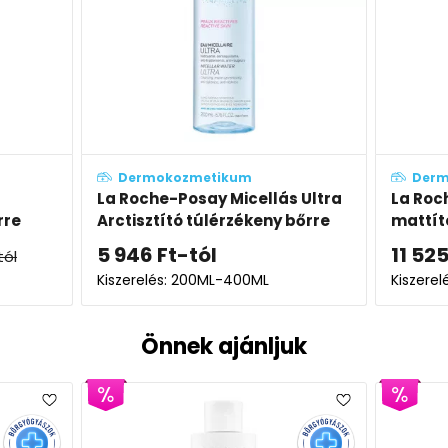
Dermokozmetikum
Der
s Ultra
La Roche-Posay Toleriane
Vichy 
 bőrre
mattító, rögzítő/fixáló púder
korpá
érzék
11 525
Ft
6 05
Kiszerelés: 12g
Kiszere
Önnek ajánljuk