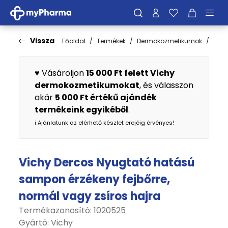
Vissza
Főoldal
Termékek
Dermokozmetikumok
Hajá
♥️ Vásároljon
15 000 Ft felett Vichy
dermokozmetikumokat
, és válasszon
akár
5 000 Ft értékű ajándék
termékeink egyikéből
.
ℹ️ Ajánlatunk az elérhető készlet erejéig érvényes!
Vichy Dercos Nyugtató hatású
sampon érzékeny fejbőrre,
normál vagy zsíros hajra
Termékazonosító: 1020525
Gyártó:
Vichy