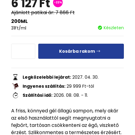
6 127
Ft
-22%
Ajánlott patikai ár:
7 866
Ft
200ML
Készleten
31
Ft
/ml
Kosárba rakom
Legközelebbi lejárat:
2027. 04. 30.
Ingyenes szállítás:
29 999
Ft
-tól
Szállítási idő:
2026. 08. 08. - 11.
A friss, könnyed gél állagú sampon, mely akár
az első használattól segít megnyugtatni a
fejbőrt, tartósan csökkenteni az égő, viszkető
érzést. Szilikonmentes a természetes érzésért.