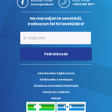
Kövessen minket
Hívjon minket
/azenpatikam
+3620 997 9977
Ne maradjon le semmiről,
iratkozzon fel hírlevelünkre!
Feliratkozás
Adatkezelési tájékoztató
Sütikezelés a honlapon
Általános Szerződési Feltételek
Fizetés és szállítás
Rólunk