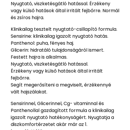
Nyugtató, viszketésgátló hatással. Érzékeny
vagy külső hatások által irritált fejbőrre. Normál
és zsíros hajra.
Klinikailag tesztelt nyugtató-csillapító formula.
Sensirine: klinikailag igazolt nyugtató hatás.
Panthenol: puha, fényes haj.
Glicerin: hidratáló tulajdonságáról ismert.
Festett hajra is alkalmas.
Nyugtató, viszketésgátló hatással.
Érzékeny vagy külső hatások által irritált
fejbőrre.
Segít megerősíteni a megviselt, érzékennyé
vált hajszálakat.
Sensirinnel, Glicerinnel, Cg- vitaminnal és
Panthenollal gazdagított formula a klinikailag
igazolt nyugtató hatékonyságért. Nyugtatja a
diszkomfortérzetet akár már az 1.