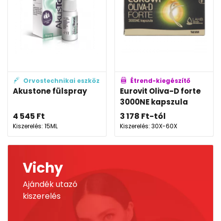
Orvostechnikai eszköz
Étrend-kiegészítő
Akustone fülspray
Eurovit Oliva-D forte
3000NE kapszula
4 545
Ft
3 178
Ft
-tól
Kiszerelés: 15ML
Kiszerelés: 30X-60X
Vichy
Ajándék utazó
kiszerelés