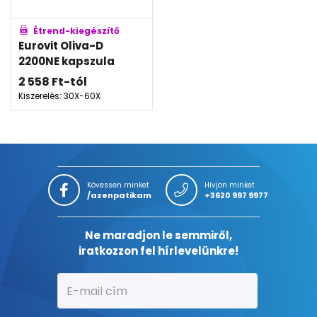
Étrend-kiegészítő
Eurovit Oliva-D
2200NE kapszula
2 558
Ft
-tól
Kiszerelés: 30X-60X
Kövessen minket
Hívjon minket
/azenpatikam
+3620 997 9977
Ne maradjon le semmiről,
iratkozzon fel hírlevelünkre!