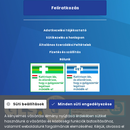
Feliratkozás
Adatkezelési tájékoztató
Sütikezelés a honlapon
Általános Szerződési Feltételek
Fizetés és szállítás
Rólunk
Süti beállítások
Minden süti engedélyezése
A kényelmes vásárlási élmény nyújtása érdekében sütiket
használunk a vásárlási és közösségi funkciók biztosításához,
valamint weboldalunk forgalmának elemzéséhez. Kérjük, olvassa el