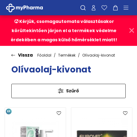
🥵 Kérjük, csomagautomata választásakor
körültekintően járjon el a termékek védelme
érdekében a magas külső hőmérséklet miatt!
Vissza
Főoldal
Termékek
Olívaolaj-kivonat
Olívaolaj-kivonat
Szűrő
EP