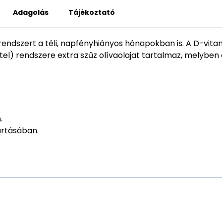
Adagolás
Tájékoztató
dszert a téli, napfényhiányos hónapokban is. A D-vitami
tel) rendszere extra szűz olívaolajat tartalmaz, melyben
.
artásában.