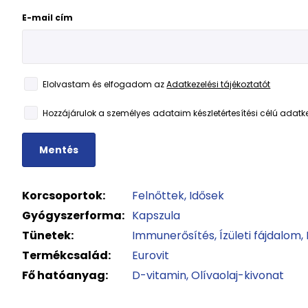
E-mail cím
Elolvastam és elfogadom az
Adatkezelési tájékoztatót
Hozzájárulok a személyes adataim készletértesítési célú adatk
Mentés
Korcsoportok:
Felnőttek
Idősek
Gyógyszerforma:
Kapszula
Tünetek:
Immunerősítés
Ízületi fájdalom
Termékcsalád:
Eurovit
Fő hatóanyag:
D-vitamin
Olívaolaj-kivonat