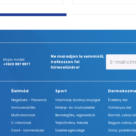
Ne maradjon le semmiről,
Hívjon minket
iratkozzon fel
+3620 997 9977
hírlevelünkre!
Életmód
Sport
Dermokozme
Megelőzés - Prevenció
Vitaminok, ásványi anyagok
Érzékeny bőr
Immunerősítés
Fehérje- és műzliszeletek
Vízhiányos bőr
Multivitaminok
Bemelegítés, regeneráció
Normál, száraz b
C-vitaminok
Teljesítmény-fokozók
Nagyon száraz, a
Csont- izomrendszer
Ízületek egészsége
Zsíros, problémás