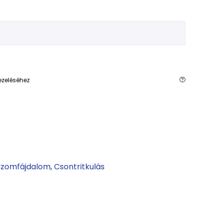
ezeléséhez
Izomfájdalom
Csontritkulás