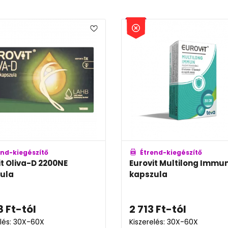
észítő
Étrend-kiegészítő
tilong Immun
Supradyn Immune
pezsgőtabletta
l
1 999
Ft
X-60X
Kiszerelés: 15X