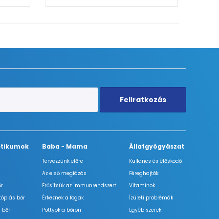
Feliratkozás
tikumok
Baba - Mama
Állatgyógyászat
Tervezzünk előre
Kullancs és élősködő
Az első megfázás
Féreghajtók
őr
Erősítsük az immunrendszert
Vitaminok
tópiás bőr
Érkeznek a fogak
Ízületi problémák
 bőr
Pöttyök a bőron
Egyéb szerek