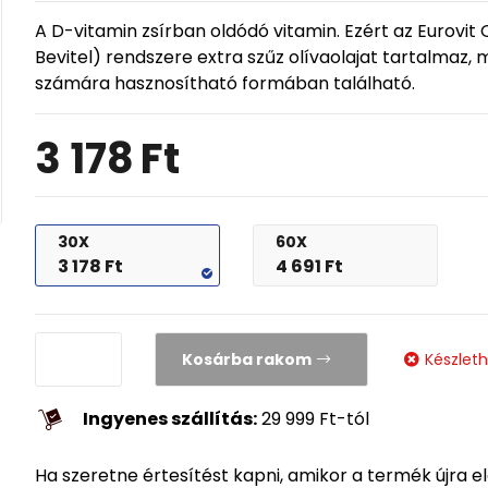
A D-vitamin zsírban oldódó vitamin. Ezért az Eurovit
Bevitel) rendszere extra szűz olívaolajat tartalmaz,
számára hasznosítható formában található.
3 178
Ft
30X
60X
3 178
Ft
4 691
Ft
Kosárba rakom
Készlet
Ingyenes szállítás:
29 999
Ft
-tól
Ha szeretne értesítést kapni, amikor a termék újra e