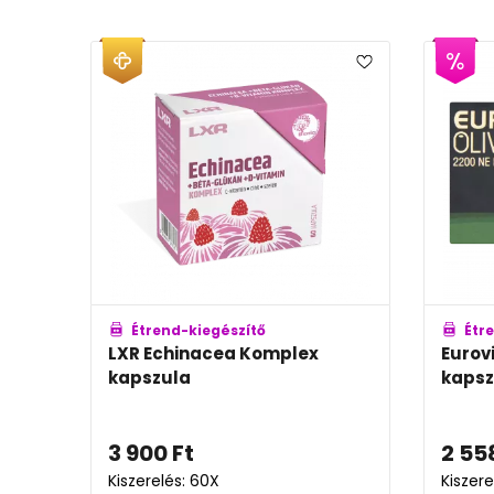
Étrend-kiegészítő
Étrend-kieg
Eurovit Oliva-D 2200NE
Eurovit Mul
kapszula
kapszula
2 558
Ft
-tól
2 713
Ft
-tó
Kiszerelés: 30X-60X
Kiszerelés: 30