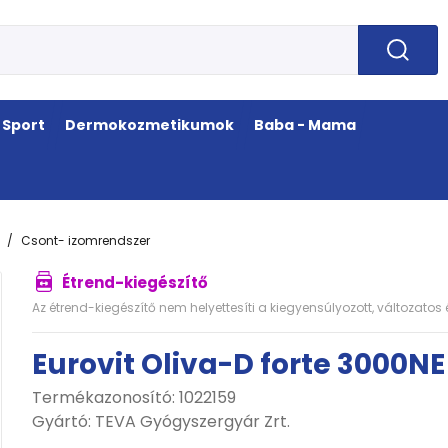
Sport
Dermokozmetikumok
Baba - Mama
Csont- izomrendszer
Étrend-kiegészítő
Az étrend-kiegészítő nem helyettesíti a kiegyensúlyozott, változato
Eurovit Oliva-D forte 3000N
Termékazonosító: 1022159
Gyártó:
TEVA Gyógyszergyár Zrt.