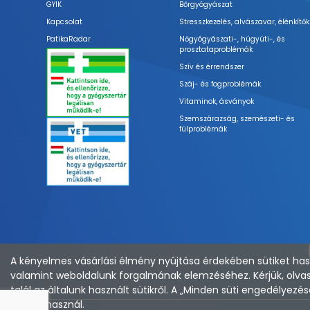
GYIK
Bőrgyógyászat
Kapcsolat
Stresszkezelés, alvászavar, élénkítők
PatikaRadar
Nőgyógyászati-, húgyúti-, és
prosztataproblémák
Szív és érrendszer
Száj- és fogproblémák
Vitaminok, ásványok
Szemszárazság, szemészeti- és
fülproblémák
A kényelmes vásárlási élmény nyújtása érdekében sütiket hasz
valamint weboldalunk forgalmának elemzéséhez. Kérjük, olvas
talál az általunk használt sütikről. A „Minden süti engedélye
sütiket használ.