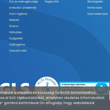
Szív és erek egészsége
Kiegészítők
Bőröregedés
Emésztési problémák
Férfiak bőre
Intim higiénia
Gyermekek bőre
Felfázás
Stressz
Változókor
Gyógyteák
Szájhigiénia
Szexuális élet
nálunk a vásárlási és közösségi funkciók biztosításához,
sa el Süti tájékoztatónkat, amelyben részletes információkat
zése” gombra kattintással Ön elfogadja, hogy weboldalunk