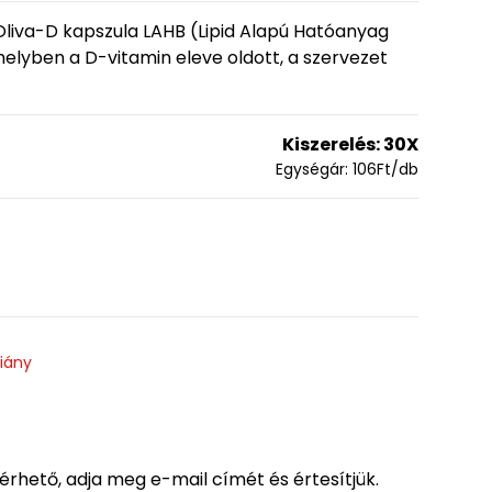
 Oliva-D kapszula LAHB (Lipid Alapú Hatóanyag
 melyben a D-vitamin eleve oldott, a szervezet
Kiszerelés:
30X
Egységár:
106
Ft
/db
hiány
lérhető, adja meg e-mail címét és értesítjük.