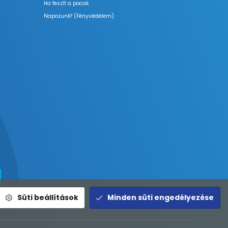
Ha feszít a pocak
Napozunk? (Fényvédelem)
Süti beállítások
Minden süti engedélyezése