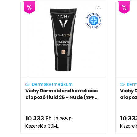
Dermokozmetikum
Der
Vichy Dermablend korrekciós
Vichy 
alapozó fluid 25 - Nude (SPF...
alapoz
10 333
Ft
10 33
13 265
Ft
Kiszerelés: 30ML
Kiszerel