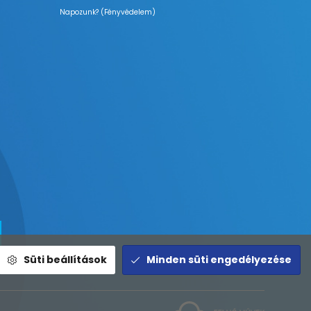
Napozunk? (Fényvédelem)
Süti beállítások
Minden süti engedélyezése