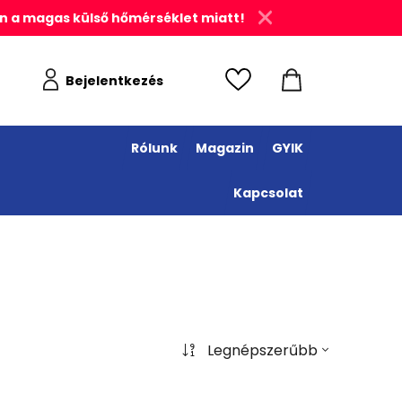
n a magas külső hőmérséklet miatt!
Bejelentkezés
Rólunk
Magazin
GYIK
Kapcsolat
Legnépszerűbb