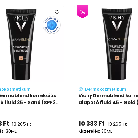
mokozmetikum
Dermokozmetikum
Dermablend korrekciós
Vichy Dermablend korr
 fluid 35 - Sand (SPF3...
alapozó fluid 45 - Gold (
3
Ft
10 333
Ft
13 265
Ft
13 265
Ft
és: 30ML
Kiszerelés: 30ML