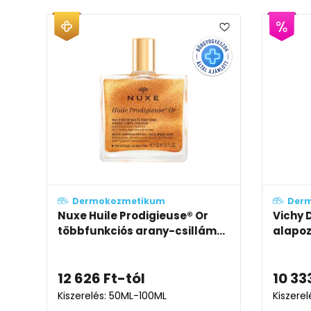
Dermokozmetikum
Der
Nuxe Huile Prodigieuse® Or
Vichy 
többfunkciós arany-csillám...
alapozó
12 626
Ft
-tól
10 33
Kiszerelés: 50ML-100ML
Kiszerel