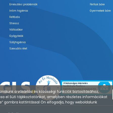
Emésztési problémák
Férfiak bőre
Intim higiénia
Gyermekek bőre
Felfázás
Stressz
Változókor
Gyógyteák
Szájhigiénia
Szexuális élet
nálunk a vásárlási és közösségi funkciók biztosításához,
sa el Süti tájékoztatónkat, amelyben részletes információkat
zése” gombra kattintással Ön elfogadja, hogy weboldalunk