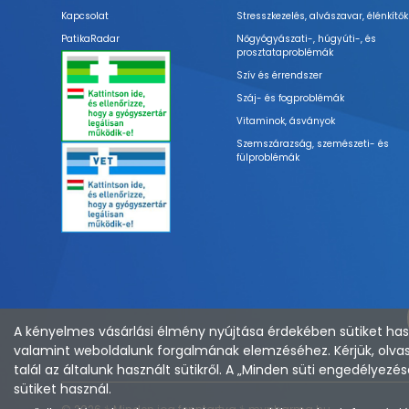
Kapcsolat
Stresszkezelés, alvászavar, élénkítők
PatikaRadar
Nőgyógyászati-, húgyúti-, és
prosztataproblémák
Szív és érrendszer
Száj- és fogproblémák
Vitaminok, ásványok
Szemszárazság, szemészeti- és
fülproblémák
A kényelmes vásárlási élmény nyújtása érdekében sütiket hasz
valamint weboldalunk forgalmának elemzéséhez. Kérjük, olvas
talál az általunk használt sütikről. A „Minden süti engedélye
sütiket használ.