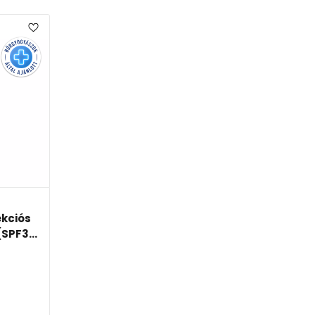
ekciós
SPF3...