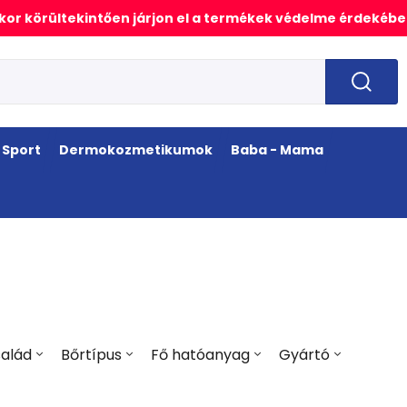
or körültekintően járjon el a termékek védelme érdekébe
Sport
Dermokozmetikumok
Baba - Mama
alád
Bőrtípus
Fő hatóanyag
Gyártó