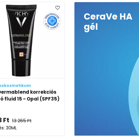
CeraVe HA
gél
mokozmetikum
Dermablend korrekciós
ó fluid 15 - Opal (SPF35)
3
Ft
13 265
Ft
és: 30ML