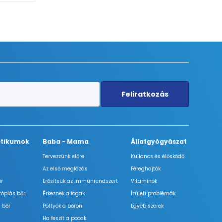
Feliratkozás
tikumok
Baba - Mama
Állatgyógyászat
Tervezzünk előre
Kullancs és élősködő
Az első megfázás
Féreghajtók
őr
Erősítsük az immunrendszert
Vitaminok
tópiás bőr
Érkeznek a fogak
Ízületi problémák
 bőr
Pöttyök a bőron
Egyéb szerek
Ha feszít a pocak