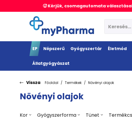
🥵 Kérjük, csomagautomata választásak
EP
Népszerű
Gyógyszertár
Életmód
Állatgyógyászat
Vissza
Főoldal
Termékek
Növényi olajok
Növényi olajok
Kor
Gyógyszerforma
Tünet
Termékcs