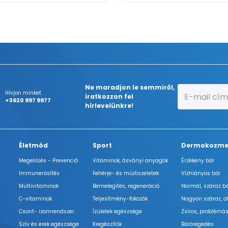
Ne maradjon le semmiről,
Hívjon minket
iratkozzon fel
+3620 997 9977
hírlevelünkre!
Életmód
Sport
Dermokozme
Megelőzés - Prevenció
Vitaminok, ásványi anyagok
Érzékeny bőr
Immunerősítés
Fehérje- és műzliszeletek
Vízhiányos bőr
Multivitaminok
Bemelegítés, regeneráció
Normál, száraz b
C-vitaminok
Teljesítmény-fokozók
Nagyon száraz, a
Csont- izomrendszer
Ízületek egészsége
Zsíros, problémás
Szív és erek egészsége
Kiegészítők
Bőröregedés