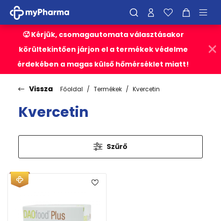
🥵 Kérjük, csomagautomata választásakor
körültekintően járjon el a termékek védelme
érdekében a magas külső hőmérséklet miatt!
Vissza
Főoldal
Termékek
Kvercetin
Kvercetin
Szűrő