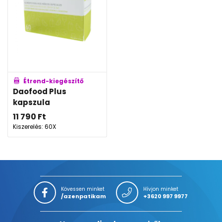
Étrend-kiegészítő
Daofood Plus
kapszula
11 790
Ft
Kiszerelés: 60X
Kövessen minket
Hívjon minket
/azenpatikam
+3620 997 9977