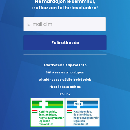
Ne maradjon le semmiről,
iratkozzon fel hírlevelünkre!
Feliratkozás
Adatkezelési tájékoztató
Sütikezelés a honlapon
Általános Szerződési Feltételek
Fizetés és szállítás
Rólunk