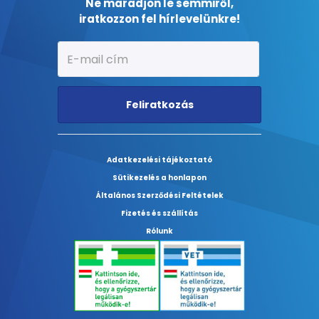
Ne maradjon le semmiről,
iratkozzon fel hírlevelünkre!
Feliratkozás
Adatkezelési tájékoztató
Sütikezelés a honlapon
Általános Szerződési Feltételek
Fizetés és szállítás
Rólunk