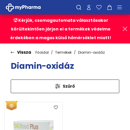
🥵 Kérjük, csomagautomata választásakor
körültekintően járjon el a termékek védelme
érdekében a magas külső hőmérséklet miatt!
Vissza
Főoldal
Termékek
Diamin-oxidáz
Diamin-oxidáz
Szűrő