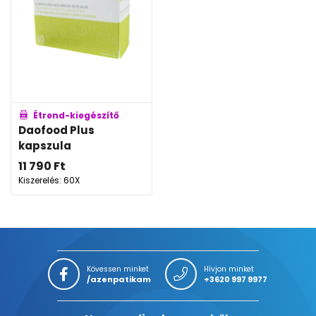
Étrend-kiegészítő
Daofood Plus
kapszula
11 790
Ft
Kiszerelés: 60X
Kövessen minket
Hívjon minket
/azenpatikam
+3620 997 9977