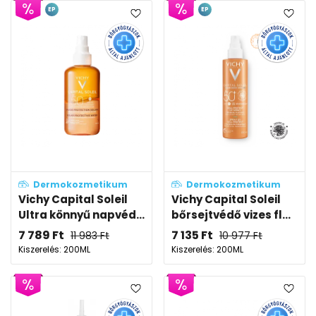
EP
EP
Dermokozmetikum
Dermokozmetikum
Vichy Capital Soleil
Vichy Capital Soleil
Ultra könnyű napvéd...
bőrsejtvédő vizes fl...
7 789
Ft
7 135
Ft
11 983
Ft
10 977
Ft
Kiszerelés: 200ML
Kiszerelés: 200ML