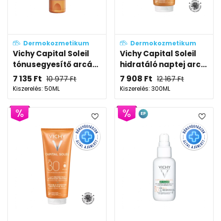
Dermokozmetikum
Dermokozmetikum
Vichy Capital Soleil
Vichy Capital Soleil
tónusegyesítő arcá...
hidratáló naptej arc...
7 135
Ft
7 908
Ft
10 977
Ft
12 167
Ft
Kiszerelés: 50ML
Kiszerelés: 300ML
EP