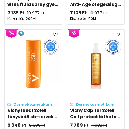
vizes fluid spray gye...
Anti-Age öregedésg...
7 135
Ft
7 135
Ft
10 977
Ft
10 977
Ft
Kiszerelés: 200ML
Kiszerelés: 50ML
EP
Dermokozmetikum
Dermokozmetikum
Vichy Ideal Soleil
Vichy Capital Soleil
fényvédő stift érzék...
Cell protect láthata...
5 648
Ft
7 789
Ft
8 690
Ft
11 983
Ft