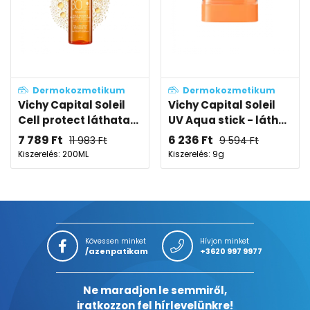
Dermokozmetikum
Dermokozmetikum
Vichy Capital Soleil
Vichy Capital Soleil
Cell protect láthata...
UV Aqua stick - láth...
7 789
Ft
6 236
Ft
11 983
Ft
9 594
Ft
Kiszerelés: 200ML
Kiszerelés: 9g
Kövessen minket
Hívjon minket
/azenpatikam
+3620 997 9977
Ne maradjon le semmiről,
iratkozzon fel hírlevelünkre!