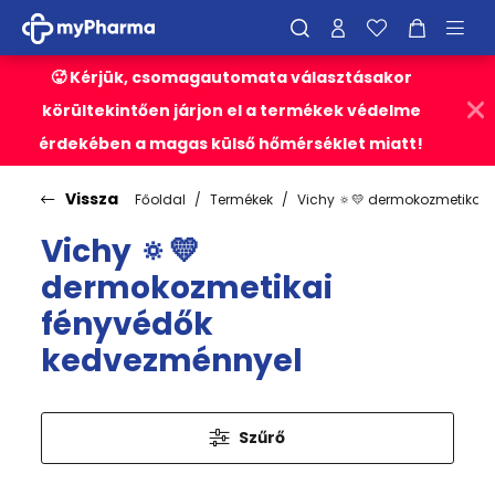
🥵 Kérjük, csomagautomata választásakor
körültekintően járjon el a termékek védelme
érdekében a magas külső hőmérséklet miatt!
Vissza
Főoldal
Termékek
Vichy 🔅💛 dermokozmetikai
Vichy 🔅💛
dermokozmetikai
fényvédők
kedvezménnyel
Szűrő