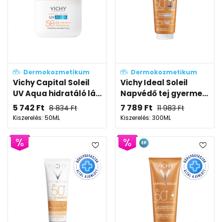
Dermokozmetikum
Dermokozmetikum
Vichy Capital Soleil
Vichy Ideal Soleil
UV Aqua hidratáló lá...
Napvédő tej gyerme...
5 742
Ft
7 789
Ft
8 834
Ft
11 983
Ft
Kiszerelés: 50ML
Kiszerelés: 300ML
EP