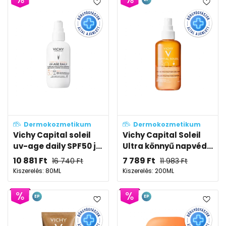
Dermokozmetikum
Dermokozmetikum
Vichy Capital soleil
Vichy Capital Soleil
uv-age daily SPF50 j...
Ultra könnyű napvéd...
10 881
Ft
7 789
Ft
16 740
Ft
11 983
Ft
Kiszerelés: 80ML
Kiszerelés: 200ML
EP
EP