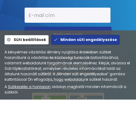
Feliratkozás
Süti beállítások
Minden süti engedélyezése
A kényelmes vásárlási élmény nyújtása érdekében sütiket
használunk a vásárlási és közösségi funkciók biztosításához,
Adatkezelési tájékoztató
valamint weboldalunk forgalmának elemzéséhez. Kérjük, olvassa el
Sütikezelés a honlapon
Süti tájékoztatónkat, amelyben részletes információkat talál az
Általános Szerződési Feltételek
általunk használt sütikről. A „Minden süti engedélyezése” gombra
kattintással Ön elfogadja, hogy weboldalunk sütiket használ.
Fizetés és szállítás
A
Sütikezelés a honlapon
oldalon megtalál minden információt a
Rólunk
sütikről.