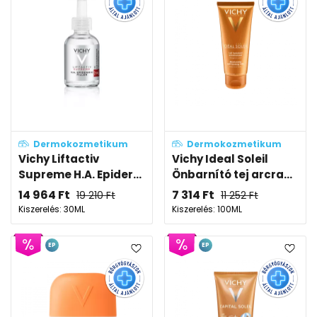
Dermokozmetikum
Dermokozmetikum
Vichy Liftactiv
Vichy Ideal Soleil
Supreme H.A. Epider...
Önbarnító tej arcra...
14 964
Ft
7 314
Ft
19 210
Ft
11 252
Ft
Kiszerelés: 30ML
Kiszerelés: 100ML
EP
EP