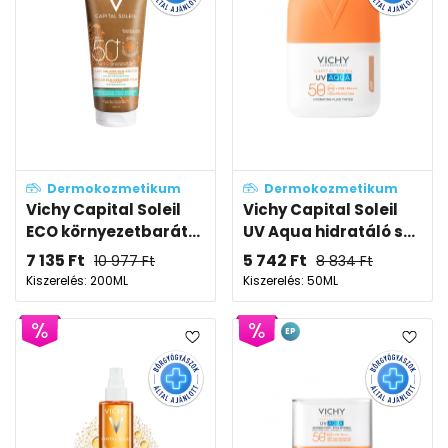
Dermokozmetikum
Dermokozmetikum
Vichy Capital Soleil
Vichy Capital Soleil
ECO környezetbarát...
UV Aqua hidratáló s...
7 135
Ft
5 742
Ft
10 977
Ft
8 834
Ft
Kiszerelés: 200ML
Kiszerelés: 50ML
EP