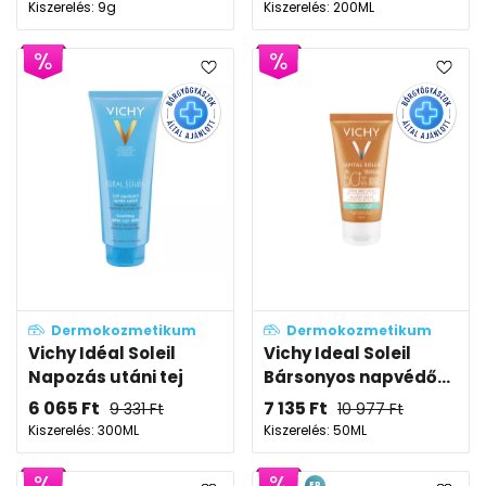
Kiszerelés: 9g
Kiszerelés: 200ML
Dermokozmetikum
Dermokozmetikum
Vichy Idéal Soleil
Vichy Ideal Soleil
Napozás utáni tej
Bársonyos napvédő...
6 065
Ft
7 135
Ft
9 331
Ft
10 977
Ft
Kiszerelés: 300ML
Kiszerelés: 50ML
EP