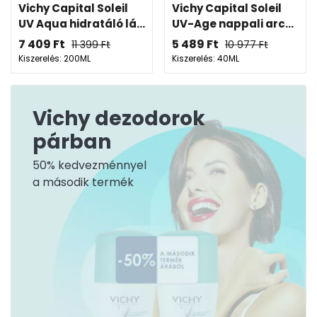
Vichy Capital Soleil
Vichy Capital Soleil
UV Aqua hidratáló lá...
UV-Age nappali arc...
7 409
Ft
5 489
Ft
11 399
Ft
10 977
Ft
Kiszerelés: 200ML
Kiszerelés: 40ML
Vichy dezodorok
párban
50% kedvezménnyel
a második termék