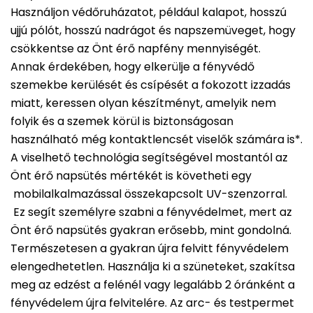
Használjon védőruházatot, például kalapot, hosszú
ujjú pólót, hosszú nadrágot és napszemüveget, hogy
csökkentse az Önt érő napfény mennyiségét.
Annak érdekében, hogy elkerülje a fényvédő
szemekbe kerülését és csípését a fokozott izzadás
miatt, keressen olyan készítményt, amelyik nem
folyik és a szemek körül is biztonságosan
használható még kontaktlencsét viselők számára is*.
A viselhető technológia segítségével mostantól az
Önt érő napsütés mértékét is követheti egy
mobilalkalmazással összekapcsolt UV-szenzorral.
Ez segít személyre szabni a fényvédelmet, mert az
Önt érő napsütés gyakran erősebb, mint gondolná.
Természetesen a gyakran újra felvitt fényvédelem
elengedhetetlen. Használja ki a szüneteket, szakítsa
meg az edzést a felénél vagy legalább 2 óránként a
fényvédelem újra felvitelére. Az arc- és testpermet