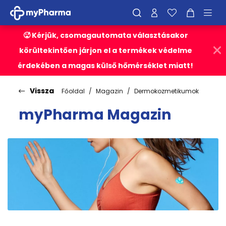
🥵 Kérjük, csomagautomata választásakor
körültekintően járjon el a termékek védelme
érdekében a magas külső hőmérséklet miatt!
Vissza
Főoldal
Magazin
Dermokozmetikumok
myPharma Magazin