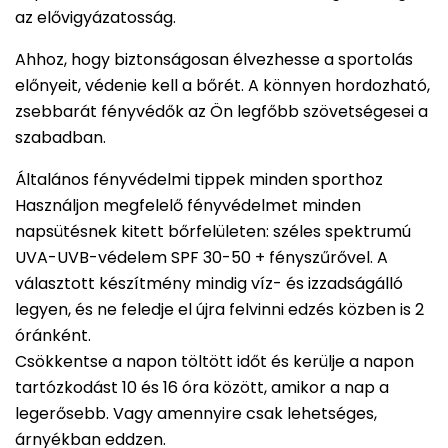
az elővigyázatosság.
Ahhoz, hogy biztonságosan élvezhesse a sportolás
előnyeit, védenie kell a bőrét. A könnyen hordozható,
zsebbarát fényvédők az Ön legfőbb szövetségesei a
szabadban.
Általános fényvédelmi tippek minden sporthoz
Használjon megfelelő fényvédelmet minden
napsütésnek kitett bőrfelületen: széles spektrumú
UVA-UVB-védelem SPF 30-50 + fényszűrővel. A
választott készítmény mindig víz- és izzadságálló
legyen, és ne feledje el újra felvinni edzés közben is 2
óránként.
Csökkentse a napon töltött időt és kerülje a napon
tartózkodást 10 és 16 óra között, amikor a nap a
legerősebb. Vagy amennyire csak lehetséges,
árnyékban eddzen.