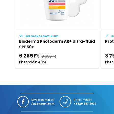
Dermokozmetikum
O
Bioderma Photoderm AR+ Ultra-fluid
Prot
SPF50+
6 265
Ft
3 7
9 639
Ft
Kiszerelés: 40ML
Kisze
Kövessen minket
Hívjon minket
/azenpatikam
+3620 997 9977