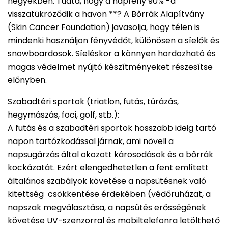
hegyekben. Tudta, hogy a napfény 90% -a
visszatükröződik a havon **? A Bőrrák Alapítvány
(Skin Cancer Foundation) javasolja, hogy télen is
mindenki használjon fényvédőt, különösen a síelők és
snowboardosok. Síeléskor a könnyen hordozható és
magas védelmet nyújtó készítményeket részesítse
előnyben.
Szabadtéri sportok (triatlon, futás, túrázás,
hegymászás, foci, golf, stb.):
A futás és a szabadtéri sportok hosszabb ideig tartó
napon tartózkodással járnak, ami növeli a
napsugárzás által okozott károsodások és a bőrrák
kockázatát. Ezért elengedhetetlen a fent említett
általános szabályok követése a napsütésnek való
kitettség csökkentése érdekében (védőruházat, a
napszak megválasztása, a napsütés erősségének
követése UV-szenzorral és mobiltelefonra letölthető