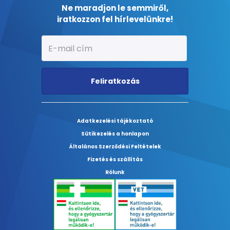
Ne maradjon le semmiről,
iratkozzon fel hírlevelünkre!
Feliratkozás
Adatkezelési tájékoztató
Sütikezelés a honlapon
Általános Szerződési Feltételek
Fizetés és szállítás
Rólunk