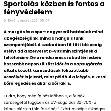
Sportolás közben is fontos a
fényvédelem
Dr. Dékány András 2021. 05. 04.
A mozgás és a sport nagyszerű hatásúak mind
az egészségünk, mind a hangulatunk
szempontjából. A szabadban töltött idő pedig
esélyt ad a szervezet D-vitamin szintjének a
feltöltésére. De a rendszeres szabadtéri edzés
hosszabb napon töltött időt és a napsugárzás
által okozott károsodások fokozottabb
veszélyét is jelenti, mint például a leégés, a korai
bőröregedés és akár a bőrrák is.
Tudta, hogy még felhős időben is, a felhők
sűrűségétől függően az UV-sugárzás 30-70%-a
képes elérni a föld felszínét? Ezért mindig szükséges