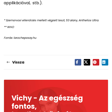
applikációval, stb.).
* Szemorvosi ellenőrzés mellett végzett teszt, 53 alany, Anthelios Ultra.
** WHO
Forrás: larocheposay.hu
Vissza
Vichy - Az egészség
fontos,