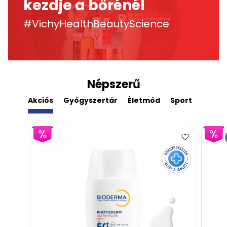
kezdje a bőrénél
#VichyHealthBeautyScience
Népszerű
Akciós
Gyógyszertár
Életmód
Sport
Derm