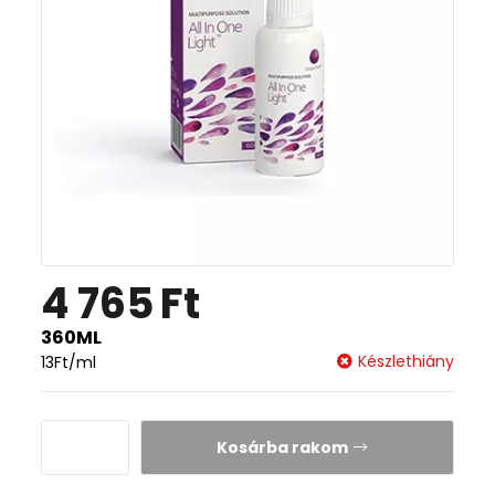
4 765
Ft
360ML
Készlethiány
13
Ft
/ml
Kosárba rakom