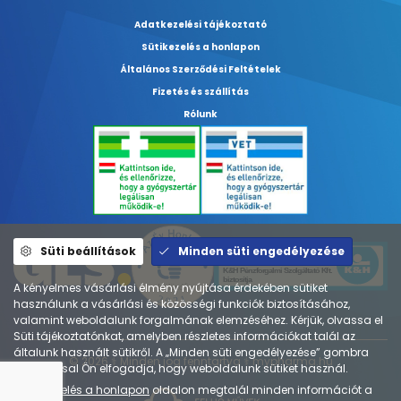
Adatkezelési tájékoztató
Sütikezelés a honlapon
Általános Szerződési Feltételek
Fizetés és szállítás
Rólunk
Süti beállítások
Minden süti engedélyezése
A kényelmes vásárlási élmény nyújtása érdekében sütiket
használunk a vásárlási és közösségi funkciók biztosításához,
valamint weboldalunk forgalmának elemzéséhez. Kérjük, olvassa el
Süti tájékoztatónkat, amelyben részletes információkat talál az
általunk használt sütikről. A „Minden süti engedélyezése” gombra
© 2026 ⚕︎ Minden jog fenntartva ⚕︎ mypharma.hu
kattintással Ön elfogadja, hogy weboldalunk sütiket használ.
A
Sütikezelés a honlapon
oldalon megtalál minden információt a