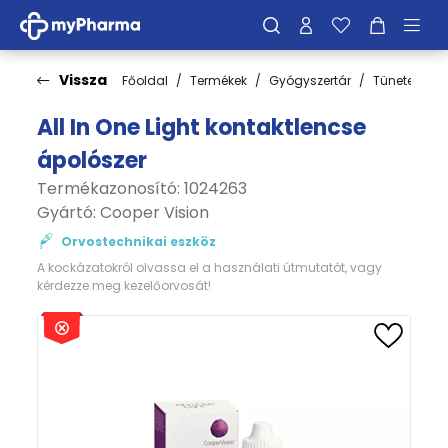
Vissza
Főoldal
Termékek
Gyógyszertár
Tünetek
All In One Light kontaktlencse
ápolószer
Termékazonosító: 1024263
Gyártó:
Cooper Vision
Orvostechnikai eszköz
A kockázatokról olvassa el a használati útmutatót, vagy
kérdezze meg kezelőorvosát!