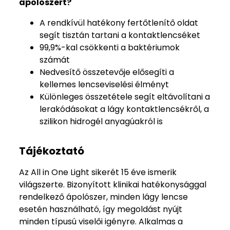
ápolószert?
A rendkívül hatékony fertőtlenítő oldat
segít tisztán tartani a kontaktlencséket
99,9%-kal csökkenti a baktériumok
számát
Nedvesítő összetevője elősegíti a
kellemes lencseviselési élményt
Különleges összetétele segít eltávolítani a
lerakódásokat a lágy kontaktlencsékről, a
szilikon hidrogél anyagúakról is
Tájékoztató
Az All in One Light sikerét 15 éve ismerik
világszerte. Bizonyított klinikai hatékonysággal
rendelkező ápolószer, minden lágy lencse
esetén használható, így megoldást nyújt
minden típusú viselői igényre. Alkalmas a