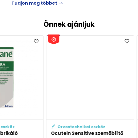
Tudjon meg többet
Önnek ajánljuk
EP
Orvostechnikai eszköz
Orvo
Ocutein Sensitive szemöblítő
Artela