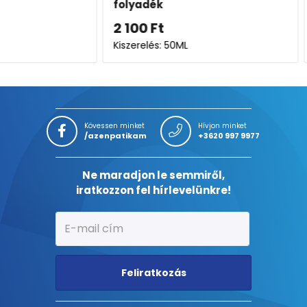
folyadék
(fokoz
szemg
2 100
Ft
2 846
Kiszerelés: 50ML
Kiszerel
Kövessen minket
Hívjon minket
/azenpatikam
+3620 997 9977
Ne maradjon le semmiről,
iratkozzon fel hírlevelünkre!
Feliratkozás