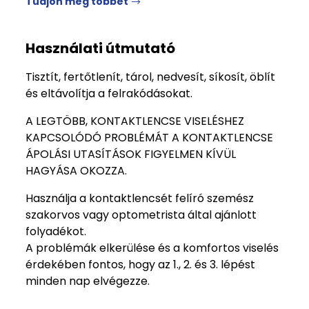
Tudjon meg többet
Használati útmutató
Tisztít, fertőtlenít, tárol, nedvesít, síkosít, öblít
és eltávolítja a felrakódásokat.
A LEGTÖBB, KONTAKTLENCSE VISELÉSHEZ
KAPCSOLÓDÓ PROBLÉMÁT A KONTAKTLENCSE
ÁPOLÁSI UTASÍTÁSOK FIGYELMEN KÍVÜL
HAGYÁSA OKOZZA.
Használja a kontaktlencsét felíró szemész
szakorvos vagy optometrista által ajánlott
folyadékot.
A problémák elkerülése és a komfortos viselés
érdekében fontos, hogy az 1., 2. és 3. lépést
minden nap elvégezze.