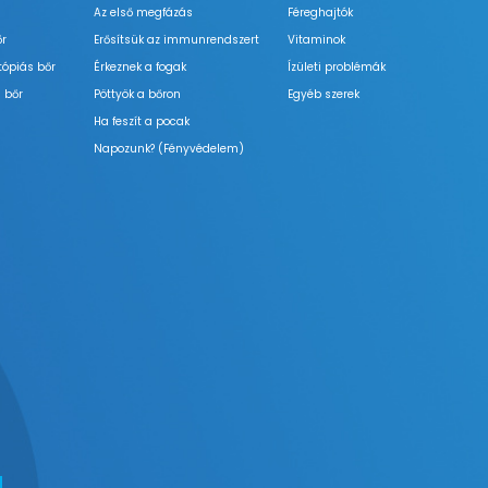
Az első megfázás
Féreghajtók
őr
Erősítsük az immunrendszert
Vitaminok
tópiás bőr
Érkeznek a fogak
Ízületi problémák
 bőr
Pöttyök a bőron
Egyéb szerek
Ha feszít a pocak
Napozunk? (Fényvédelem)