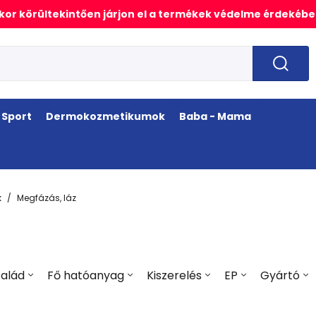
or körültekintően járjon el a termékek védelme érdekébe
Sport
Dermokozmetikumok
Baba - Mama
k
Megfázás, láz
alád
Fő hatóanyag
Kiszerelés
EP
Gyártó