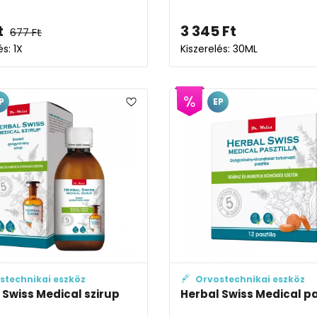
t
3 345
Ft
677
Ft
és: 1X
Kiszerelés: 30ML
P
EP
stechnikai eszköz
Orvostechnikai eszköz
 Swiss Medical szirup
Herbal Swiss Medical pa