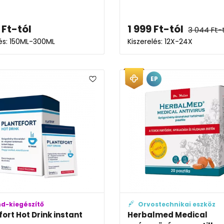
Ft
-tól
1 999
Ft
-tól
3 044
Ft
-
lés: 150ML-300ML
Kiszerelés: 12X-24X
EP
nd-kiegészítő
Orvostechnikai eszköz
ort Hot Drink instant
Herbalmed Medical