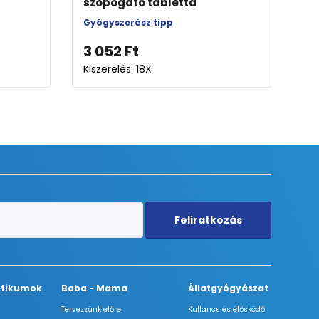
szopogató tabletta
Gyógyszerész tipp
3 052
Ft
Kiszerelés: 18X
Feliratkozás
tikumok
Baba - Mama
Állatgyógyászat
Tervezzünk előre
Kullancs és élősködő