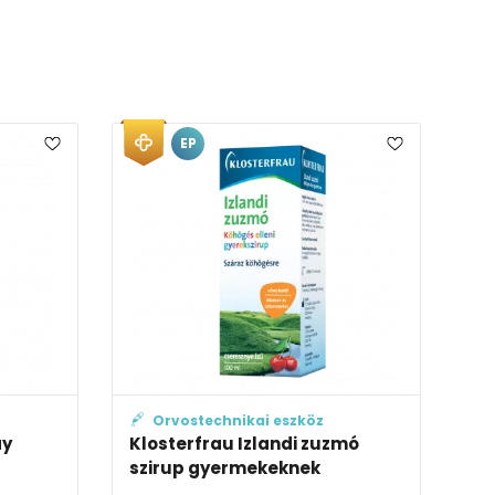
EP
Orvostechnikai eszköz
ay
Klosterfrau Izlandi zuzmó
szirup gyermekeknek