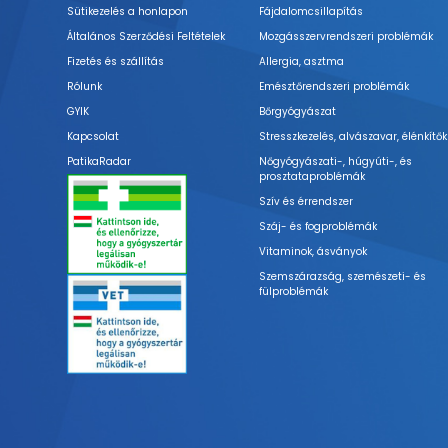
Sütikezelés a honlapon
Fájdalomcsillapítás
Általános Szerződési Feltételek
Mozgásszervrendszeri problémák
Fizetés és szállítás
Allergia, asztma
Rólunk
Emésztőrendszeri problémák
GYIK
Bőrgyógyászat
Kapcsolat
Stresszkezelés, alvászavar, élénkítők
PatikaRadar
Nőgyógyászati-, húgyúti-, és
prosztataproblémák
Szív és érrendszer
Száj- és fogproblémák
Vitaminok, ásványok
Szemszárazság, szemészeti- és
fülproblémák