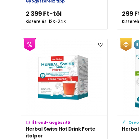
Gyógyszerész tipp
2 399
Ft
-tól
299
F
Kiszerelés: 12X-24X
Kiszerel
E
Étrend-kiegészítő
Orvo
Herbal Swiss Hot Drink Forte
Herbal
italpor