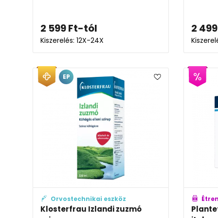
2 599
Ft
-tól
2 499
Kiszerelés: 12X-24X
Kiszere
EP
Orvostechnikai eszköz
Étre
Klosterfrau Izlandi zuzmó
Plantef