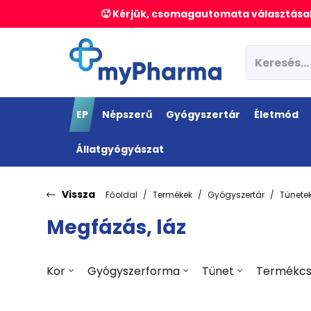
🥵 Kérjük, csomagautomata választásak
EP
Népszerű
Gyógyszertár
Életmód
Állatgyógyászat
Vissza
Főoldal
Termékek
Gyógyszertár
Tünete
Megfázás, láz
Kor
Gyógyszerforma
Tünet
Termékcs