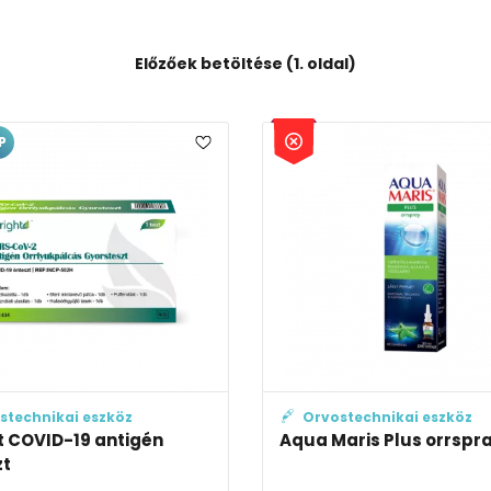
Előzőek betöltése (1. oldal)
P
stechnikai eszköz
Orvostechnikai eszköz
t COVID-19 antigén
Aqua Maris Plus orrspr
zt