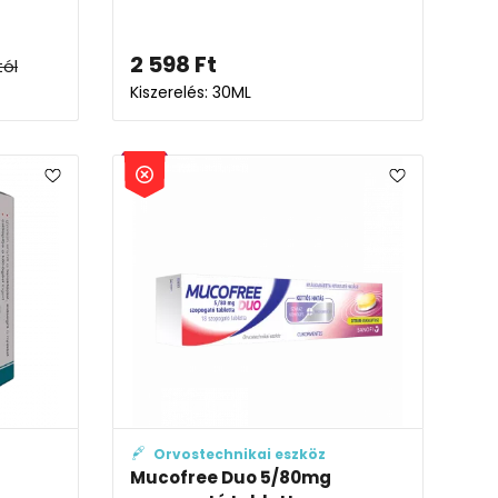
2 598
Ft
tól
Kiszerelés: 30ML
Orvostechnikai eszköz
Mucofree Duo 5/80mg