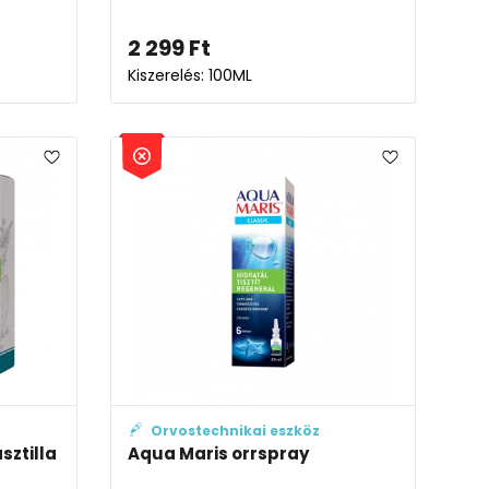
2 299
Ft
Kiszerelés: 100ML
Orvostechnikai eszköz
sztilla
Aqua Maris orrspray