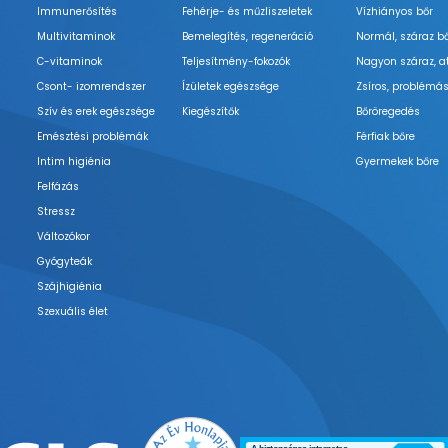
Immunerősítés
Fehérje- és műzliszeletek
Vízhiányos bőr
Multivitaminok
Bemelegítés, regeneráció
Normál, száraz b
C-vitaminok
Teljesítmény-fokozók
Nagyon száraz, a
Csont- izomrendszer
Ízületek egészsége
Zsíros, problémás
Szív és erek egészsége
Kiegészítők
Bőröregedés
Emésztési problémák
Férfiak bőre
Intim higiénia
Gyermekek bőre
Felfázás
Stressz
Változókor
Gyógyteák
Szájhigiénia
Szexuális élet