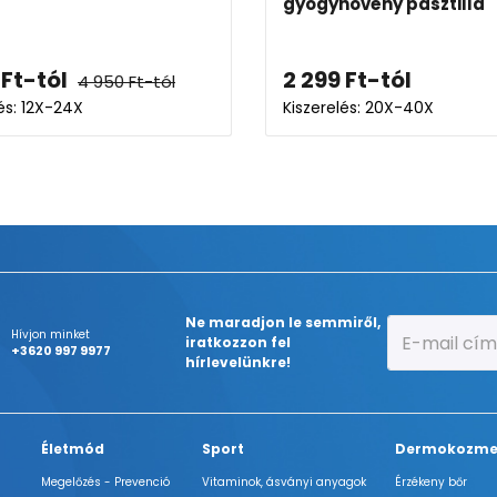
gyógynövény pasztilla
Ft
-tól
2 299
Ft
-tól
4 950
Ft
-tól
és: 12X-24X
Kiszerelés: 20X-40X
Ne maradjon le semmiről,
Hívjon minket
iratkozzon fel
+3620 997 9977
hírlevelünkre!
Életmód
Sport
Dermokozme
Megelőzés - Prevenció
Vitaminok, ásványi anyagok
Érzékeny bőr