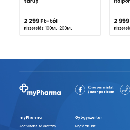
szirup
italpor
2 299
Ft
-tól
2 999
Kiszerelés: 100ML-200ML
Kiszerel
Kövessen minket
/azenpatikam
myPharma
Gyógyszertár
Adatkezelési tájékoztató
Megfázás, láz