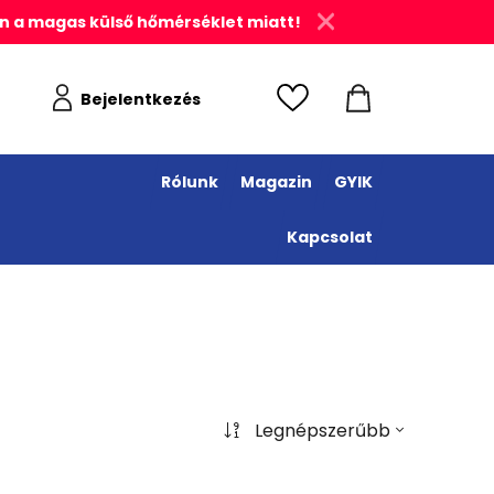
n a magas külső hőmérséklet miatt!
Bejelentkezés
Rólunk
Magazin
GYIK
Kapcsolat
Legnépszerűbb