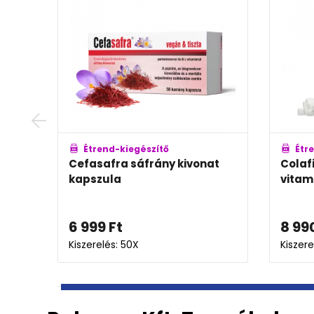
Étrend-kiegészítő
Étrend-kiegés
Cefasafra sáfrány kivonat
Colafit kolla
kapszula
vitaminnal (1
6 999
Ft
8 990
Ft
13 
Kiszerelés: 50X
Kiszerelés: 2X60