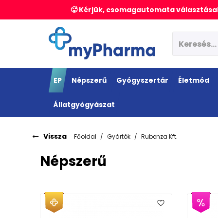
🥵 Kérjük, csomagautomata választásak
EP
Népszerű
Gyógyszertár
Életmód
Állatgyógyászat
Vissza
Főoldal
Gyártók
Rubenza Kft.
Népszerű