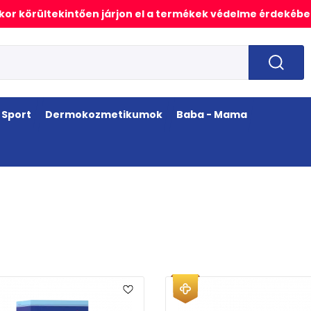
or körültekintően járjon el a termékek védelme érdekébe
Sport
Dermokozmetikumok
Baba - Mama