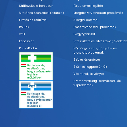
Sütikezelés a honlapon
Fájdalomcsillapítás
Általános Szerződési Feltételek
Mozgásszervrendszeri problémák
Fizetés és szállítás
Allergia, asztma
Rólunk
Emésztőrendszeri problémák
GYIK
Bőrgyógyászat
Kapcsolat
Stresszkezelés, alvászavar, élénkítők
PatikaRadar
Nőgyógyászati-, húgyúti-, és
prosztataproblémák
Szív és érrendszer
Száj- és fogproblémák
Vitaminok, ásványok
Szemszárazság, szemészeti- és
fülproblémák