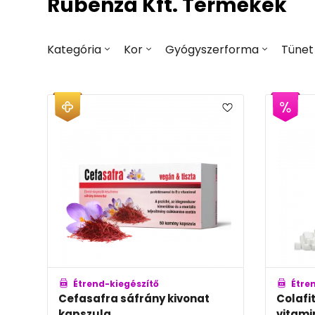
Rubenza Kft. Termékek
Kategória
Kor
Gyógyszerforma
Tünet
Étrend-kiegészítő
Étre
Cefasafra sáfrány kivonat
Colafi
kapszula
vitami