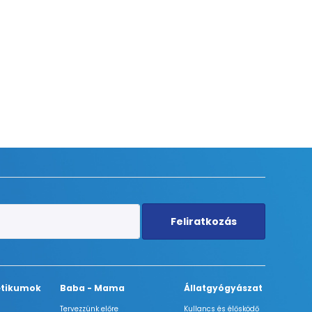
Feliratkozás
tikumok
Baba - Mama
Állatgyógyászat
Tervezzünk előre
Kullancs és élősködő