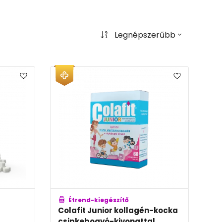
Legnépszerűbb
Étrend-kiegészítő
Colafit Junior kollagén-kocka
csipkebogyó-kivonattal