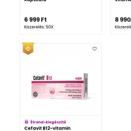
6 999
Ft
8 990
Kiszerelés: 50X
Kiszerel
Étrend-kiegészítő
Cefavit B12-vitamin