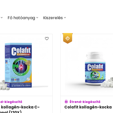
Fő hatóanyag
Kiszerelés
nd-kiegészítő
Étrend-kiegészítő
t kollagén-kocka C-
Colafit kollagén-kocka
nnal (120X)