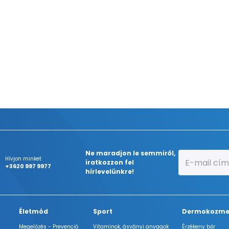
Ne maradjon le semmiről,
Hívjon minket
iratkozzon fel
+3620 997 9977
hírlevelünkre!
Életmód
Sport
Dermokozme
Megelőzés - Prevenció
Vitaminok, ásványi anyagok
Érzékeny bőr