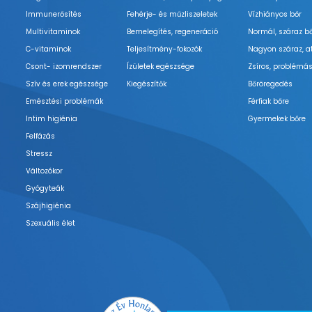
Immunerősítés
Fehérje- és műzliszeletek
Vízhiányos bőr
Multivitaminok
Bemelegítés, regeneráció
Normál, száraz b
C-vitaminok
Teljesítmény-fokozók
Nagyon száraz, a
Csont- izomrendszer
Ízületek egészsége
Zsíros, problémás
Szív és erek egészsége
Kiegészítők
Bőröregedés
Emésztési problémák
Férfiak bőre
Intim higiénia
Gyermekek bőre
Felfázás
Stressz
Változókor
Gyógyteák
Szájhigiénia
Szexuális élet