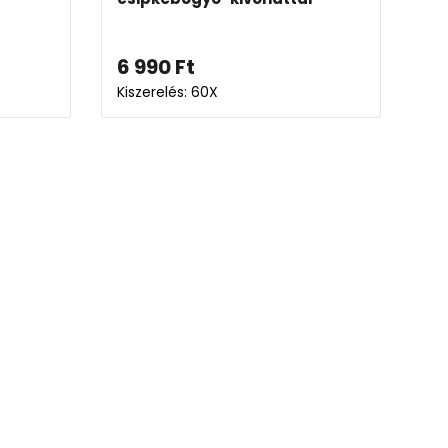
6 990
Ft
Kiszerelés: 60X