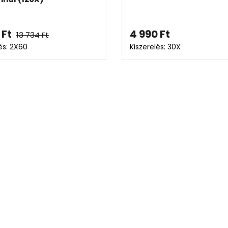
Ft
4 990
Ft
13 734
Ft
és: 2X60
Kiszerelés: 30X