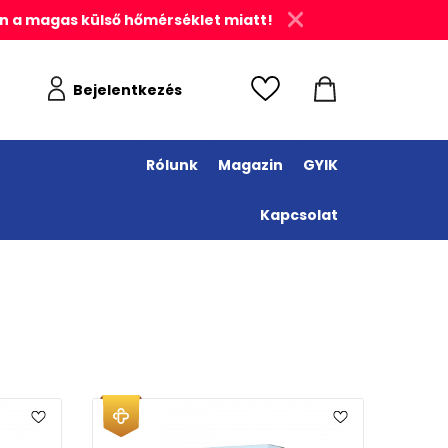
n a magas külső hőmérséklet miatt!
Bejelentkezés
Rólunk
Magazin
GYIK
Kapcsolat