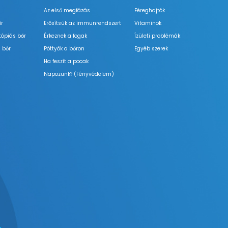
Az első megfázás
Féreghajtók
őr
Erősítsük az immunrendszert
Vitaminok
tópiás bőr
Érkeznek a fogak
Ízületi problémák
 bőr
Pöttyök a bőron
Egyéb szerek
Ha feszít a pocak
Napozunk? (Fényvédelem)