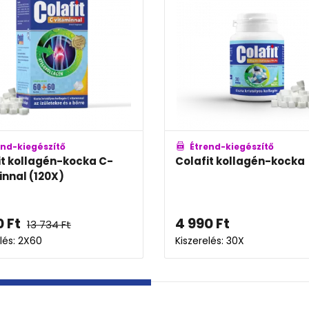
zítő
Étrend-kiegészítő
gén-kocka C-
Colafit kollagén-kocka
20X)
4 990
Ft
734
Ft
Kiszerelés: 30X