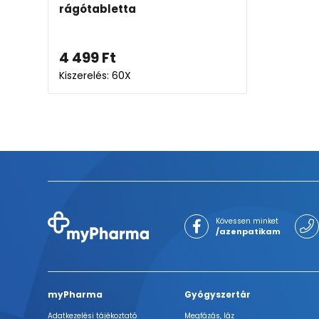
rágótabletta
4 499
Ft
Kiszerelés: 60X
Kövessen minket
/azenpatikam
myPharma
Gyógyszertár
Adatkezelési tájékoztató
Megfázás, láz