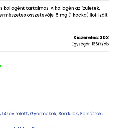
yos kollagént tartalmaz. A kollagén az ízületek,
rmészetes összetevője. 8 mg (1 kocka) liofilizált
Kiszerelés:
30X
Egységár:
166
Ft
/db
en
v
50 év felett
Gyermekek
Serdülők
Felnőttek