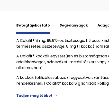
Betegtájékoztató
Segédanyagok
Adago
A Colafit® 8 mg, 99,9%-os tisztaságú, I. típusú kr
természetes összetevője. 8 mg (1 kocka) liofiliz
A Colafit® kockák egyszerűen és biztonságosan 
adalékanyagot, színezéket, tartósítószert vagy
alkalmazható.
A kockák liofilizálással, azaz fagyasztva szárítá
rendelkeznek. 1 Colafit® kocka 8 g liofilizált ko
Tudjon meg többet