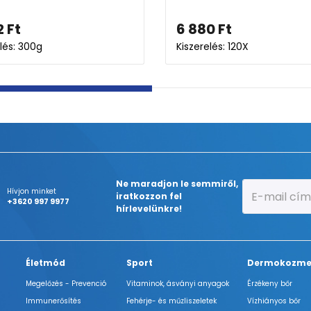
4 127
Ft
6 9
Kiszerelés: 60X
Kisze
Ne maradjon le semmiről,
Hívjon minket
iratkozzon fel
+3620 997 9977
hírlevelünkre!
Életmód
Sport
Dermokozme
Megelőzés - Prevenció
Vitaminok, ásványi anyagok
Érzékeny bőr
Immunerősítés
Fehérje- és műzliszeletek
Vízhiányos bőr