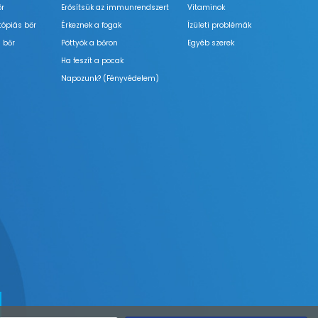
őr
Erősítsük az immunrendszert
Vitaminok
tópiás bőr
Érkeznek a fogak
Ízületi problémák
 bőr
Pöttyök a bőron
Egyéb szerek
Ha feszít a pocak
Napozunk? (Fényvédelem)