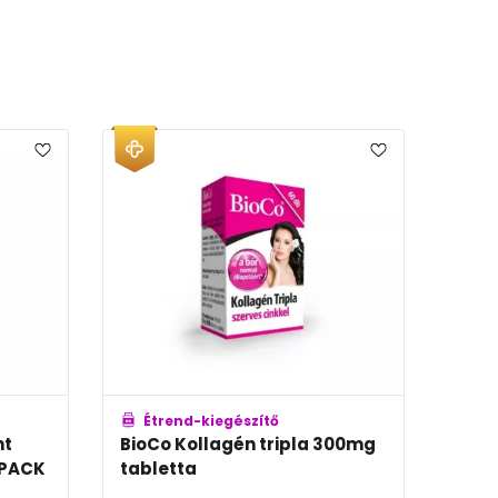
rend-kiegészítő
Étrend-kiegészítő
fit Junior kollagén-
Proenzi Intensive table
a csipkebogyó-kivonat...