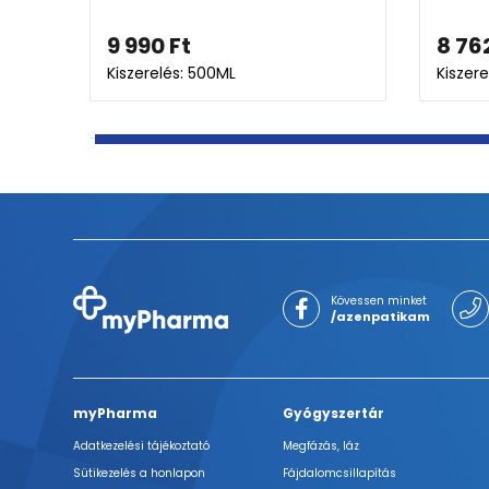
2
Ft
6 880
Ft
lés: 300g
Kiszerelés: 120X
Kövessen minket
/azenpatikam
myPharma
Gyógyszertár
Adatkezelési tájékoztató
Megfázás, láz
Sütikezelés a honlapon
Fájdalomcsillapítás