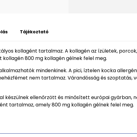
lás
Tájékoztató
istályos kollagént tartalmaz. A kollagén az ízületek, porc
ált kollagén 800 mg kollagén gélnek felel meg.
alkalmazhatók mindenkinek. A pici, íztelen kocka allergé
 nehézfémet nem tartalmaz. Várandósság és szoptatás, v
ssal készülnek ellenőrzött és minősített európai gyárban,
llagént tartalmaz, amely 800 mg kollagén gélnek felel meg.