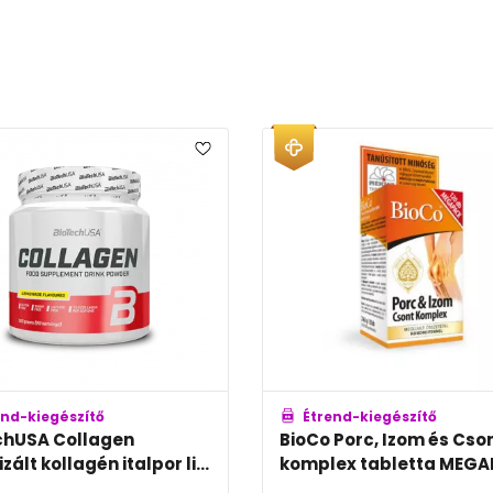
Étrend-kiegészítő
Ét
nt
BioCo Kollagén tripla 300mg
Cola
APACK
tabletta
kock