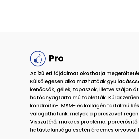
Pro
Az ízületi fájdalmat okozhatja megerőlteté
Külsőlegesen alkalmazhatóak gyulladásc
kenőcsök, gélek, tapaszok, illetve szájon á
hatóanyagtartalmú tabletták. Kúraszerűen 
kondroitin-, MSM- és kollagén tartalmú ké
válogathatunk, melyek a porcszövet regener
Visszatérő, makacs probléma, porcerősítő
hatástalansága esetén érdemes orvossal k