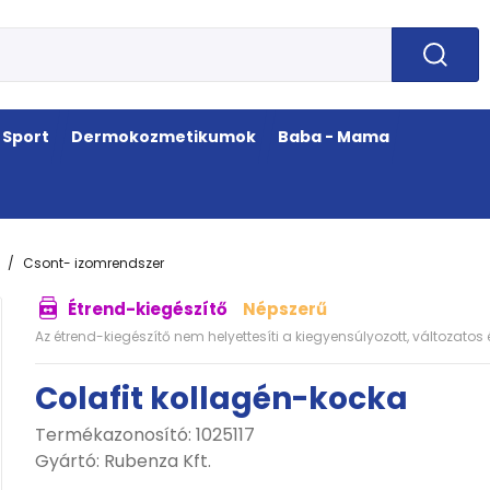
Sport
Dermokozmetikumok
Baba - Mama
Csont- izomrendszer
Étrend-kiegészítő
Népszerű
Az étrend-kiegészítő nem helyettesíti a kiegyensúlyozott, változato
Colafit kollagén-kocka
Termékazonosító: 1025117
Gyártó:
Rubenza Kft.