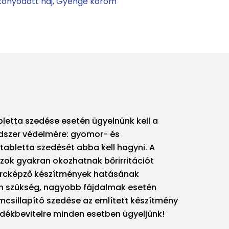
konyodott haj
Gyenge köröm
letta szedése esetén ügyelnünk kell a
ndszer védelmére: gyomor- és
abletta szedését abba kell hagyni. A
zok gyakran okozhatnak bőrirritációt
 porcképző készítmények hatásának
an szükség, nagyobb fájdalmak esetén
lomcsillapító szedése az említett készítmény
adékbevitelre minden esetben ügyeljünk!