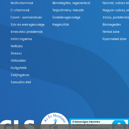
Multivitaminok
Bemelegítés, regeneráció
Normál, száraz b
C-vitaminok
Teljesítmény-fokozók
Nagyon száraz, a
Csont- izomrendszer
Ízületek egészsége
Zsíros, problémás
Szív és erek egészsége
Kiegészítők
Bőröregedés
Emésztési problémák
Férfiak bőre
Intim higiénia
Gyermekek bőre
Felfázás
Stressz
Változókor
Gyógyteák
Szájhigiénia
Szexuális élet