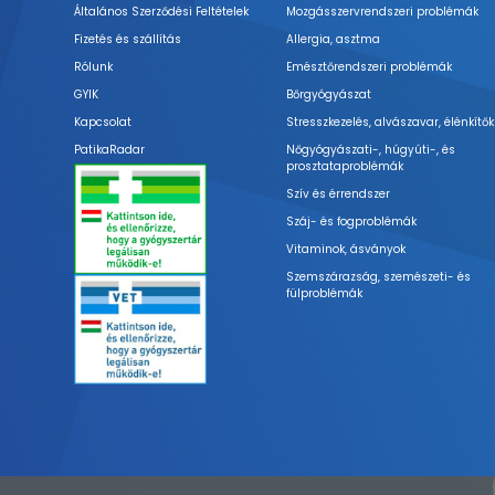
Általános Szerződési Feltételek
Mozgásszervrendszeri problémák
Fizetés és szállítás
Allergia, asztma
Rólunk
Emésztőrendszeri problémák
GYIK
Bőrgyógyászat
Kapcsolat
Stresszkezelés, alvászavar, élénkítők
PatikaRadar
Nőgyógyászati-, húgyúti-, és
prosztataproblémák
Szív és érrendszer
Száj- és fogproblémák
Vitaminok, ásványok
Szemszárazság, szemészeti- és
fülproblémák