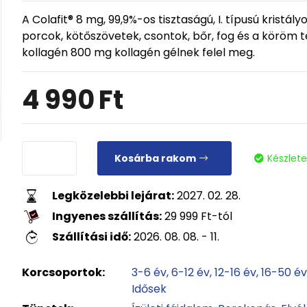
A Colafit® 8 mg, 99,9%-os tisztaságú, I. típusú kristál
porcok, kötőszövetek, csontok, bőr, fog és a köröm te
kollagén 800 mg kollagén gélnek felel meg.
4 990
Ft
Kosárba rakom
Készlet
Legközelebbi lejárat:
2027. 02. 28.
Ingyenes szállítás:
29 999
Ft
-tól
Szállítási idő:
2026. 08. 08. - 11.
Korcsoportok:
3-6 év
6-12 év
12-16 év
16-50 é
Idősek