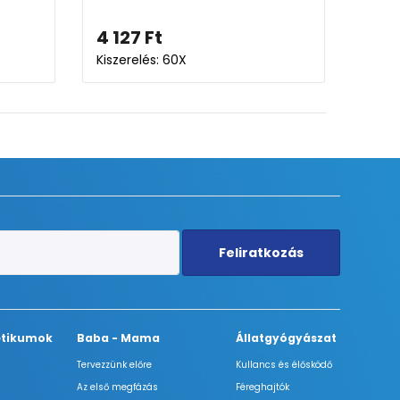
90
Ft
6 099
Ft
-tól
relés: 60X
Kiszerelés: 60X-120X
Feliratkozás
tikumok
Baba - Mama
Állatgyógyászat
Tervezzünk előre
Kullancs és élősködő
Az első megfázás
Féreghajtók