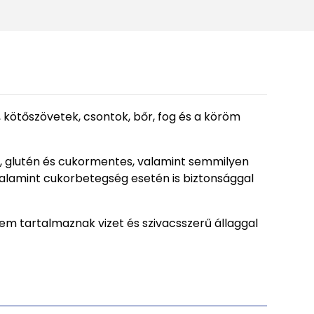
ok, kötőszövetek, csontok, bőr, fog és a köröm
n, glutén és cukormentes, valamint semmilyen
alamint cukorbetegség esetén is biztonsággal
 nem tartalmaznak vizet és szivacsszerű állaggal