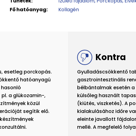
Tünetek:
Ízületi fájdalom
Porckopás
Elvé
Fő hatóanyag:
Kollagén
Kontra
s, esetleg porckopás.
Gyulladáscsökkentő tab
sökkentő hatóanyagú
gasztrointesztinális re
t hasonló
bélbántalmak esetén a t
pl. a glükozamin-,
külsőleg használt tapas
szítmények közül
(kiütés, viszketés). A
ációját segítik elő.
kialakulásához időre v
 készítmények
eleinte javallott fájda
onzultálni.
mellé. A megfelelő foly