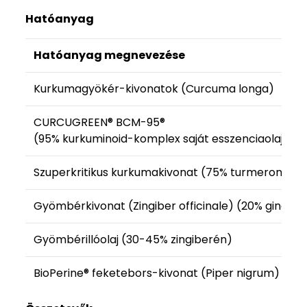
Hatóanyag
Hatóanyag megnevezése
Kurkumagyökér-kivonatok (Curcuma longa)
CURCUGREEN® BCM-95®
(95% kurkuminoid-komplex saját esszenciaolajával
Szuperkritikus kurkumakivonat (75% turmeronok)
Gyömbérkivonat (Zingiber officinale) (20% gingero
Gyömbérillóolaj (30-45% zingiberén)
BioPerine® feketebors-kivonat (Piper nigrum) (98%