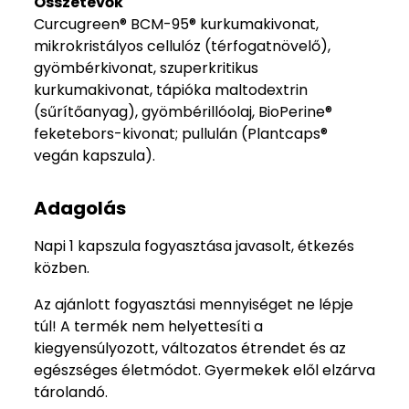
Összetevők
Curcugreen® BCM-95® kurkumakivonat,
mikrokristályos cellulóz (térfogatnövelő),
gyömbérkivonat, szuperkritikus
kurkumakivonat, tápióka maltodextrin
(sűrítőanyag), gyömbérillóolaj, BioPerine®
feketebors-kivonat; pullulán (Plantcaps®
vegán kapszula).
Adagolás
Napi 1 kapszula fogyasztása javasolt, étkezés
közben.
Az ajánlott fogyasztási mennyiséget ne lépje
túl! A termék nem helyettesíti a
kiegyensúlyozott, változatos étrendet és az
egészséges életmódot. Gyermekek elől elzárva
tárolandó.