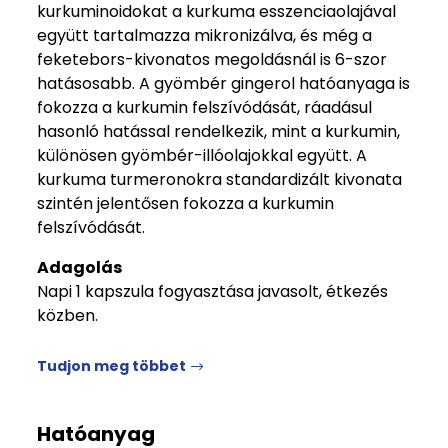
kurkuminoidokat a kurkuma esszenciaolajával
együtt tartalmazza mikronizálva, és még a
feketebors-kivonatos megoldásnál is 6-szor
hatásosabb. A gyömbér gingerol hatóanyaga is
fokozza a kurkumin felszívódását, ráadásul
hasonló hatással rendelkezik, mint a kurkumin,
különösen gyömbér-illóolajokkal együtt. A
kurkuma turmeronokra standardizált kivonata
szintén jelentősen fokozza a kurkumin
felszívódását.
Adagolás
Napi 1 kapszula fogyasztása javasolt, étkezés
közben.
Tudjon meg többet
Hatóanyag