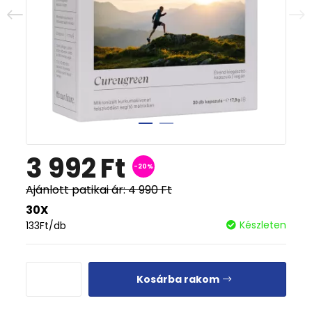
3 992
Ft
-20%
Ajánlott patikai ár:
4 990
Ft
30X
Készleten
133
Ft
/db
Kosárba rakom