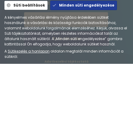
iratkozzon fel hírlevelünkre!
Süti beállítások
Minden süti engedélyezése
A kényelmes vásárlási élmény nyújtása érdekében sütiket
használunk a vásárlási és közösségi funkciók biztosításához,
valamint weboldalunk forgalmának elemzéséhez. Kérjük, olvassa el
Süti tájékoztatónkat, amelyben részletes információkat talál az
Feliratkozás
általunk használt sütikről. A „Minden süti engedélyezése” gombra
kattintással Ön elfogadja, hogy weboldalunk sütiket használ.
A
Sütikezelés a honlapon
oldalon megtalál minden információt a
sütikről.
Adatkezelési tájékoztató
Sütikezelés a honlapon
Általános Szerződési Feltételek
Fizetés és szállítás
Rólunk