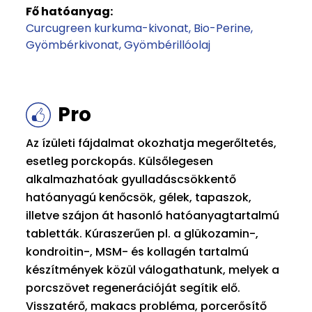
Fő hatóanyag:
Curcugreen kurkuma-kivonat
Bio-Perine
Gyömbérkivonat
Gyömbérillóolaj
Pro
Az ízületi fájdalmat okozhatja megerőltetés,
esetleg porckopás. Külsőlegesen
alkalmazhatóak gyulladáscsökkentő
hatóanyagú kenőcsök, gélek, tapaszok,
illetve szájon át hasonló hatóanyagtartalmú
tabletták. Kúraszerűen pl. a glükozamin-,
kondroitin-, MSM- és kollagén tartalmú
készítmények közül válogathatunk, melyek a
porcszövet regenerációját segítik elő.
Visszatérő, makacs probléma, porcerősítő