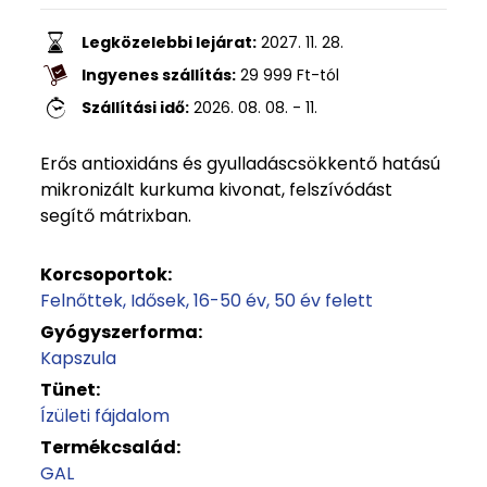
Legközelebbi lejárat:
2027. 11. 28.
Ingyenes szállítás:
29 999
Ft
-tól
Szállítási idő:
2026. 08. 08. - 11.
Erős antioxidáns és gyulladáscsökkentő hatású
mikronizált kurkuma kivonat, felszívódást
segítő mátrixban.
Korcsoportok:
Felnőttek
Idősek
16-50 év
50 év felett
Gyógyszerforma:
Kapszula
Tünet:
Ízületi fájdalom
Termékcsalád:
GAL