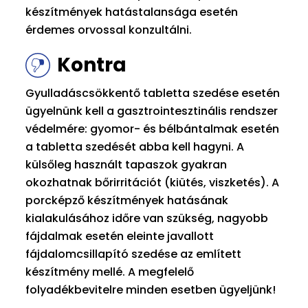
készítmények hatástalansága esetén
érdemes orvossal konzultálni.
Kontra
Gyulladáscsökkentő tabletta szedése esetén
ügyelnünk kell a gasztrointesztinális rendszer
védelmére: gyomor- és bélbántalmak esetén
a tabletta szedését abba kell hagyni. A
külsőleg használt tapaszok gyakran
okozhatnak bőrirritációt (kiütés, viszketés). A
porcképző készítmények hatásának
kialakulásához időre van szükség, nagyobb
fájdalmak esetén eleinte javallott
fájdalomcsillapító szedése az említett
készítmény mellé. A megfelelő
folyadékbevitelre minden esetben ügyeljünk!