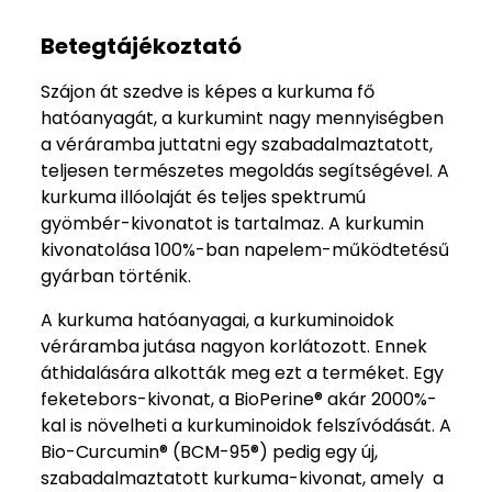
Betegtájékoztató
Szájon át szedve is képes a kurkuma fő
hatóanyagát, a kurkumint nagy mennyiségben
a véráramba juttatni egy szabadalmaztatott,
teljesen természetes megoldás segítségével. A
kurkuma illóolaját és teljes spektrumú
gyömbér-kivonatot is tartalmaz. A kurkumin
kivonatolása 100%-ban napelem-működtetésű
gyárban történik.
A kurkuma hatóanyagai, a kurkuminoidok
véráramba jutása nagyon korlátozott. Ennek
áthidalására alkották meg ezt a terméket. Egy
feketebors-kivonat, a BioPerine® akár 2000%-
kal is növelheti a kurkuminoidok felszívódását. A
Bio-Curcumin® (BCM-95®) pedig egy új,
szabadalmaztatott kurkuma-kivonat, amely a