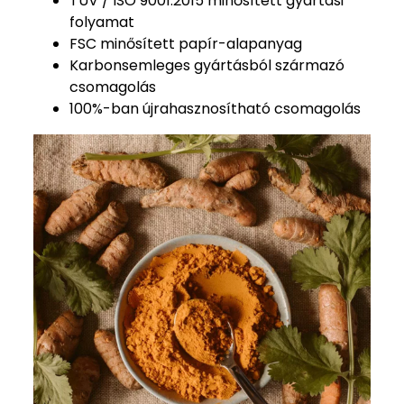
TÜV / ISO 9001:2015 minősített gyártási
folyamat
FSC minősített papír-alapanyag
Karbonsemleges gyártásból származó
csomagolás
100%-ban újrahasznosítható csomagolás