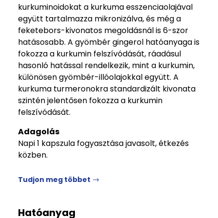
kurkuminoidokat a kurkuma esszenciaolajával
együtt tartalmazza mikronizálva, és még a
feketebors-kivonatos megoldásnál is 6-szor
hatásosabb. A gyömbér gingerol hatóanyaga is
fokozza a kurkumin felszívódását, ráadásul
hasonló hatással rendelkezik, mint a kurkumin,
különösen gyömbér-illóolajokkal együtt. A
kurkuma turmeronokra standardizált kivonata
szintén jelentősen fokozza a kurkumin
felszívódását.
Adagolás
Napi 1 kapszula fogyasztása javasolt, étkezés
közben.
Tudjon meg többet
Hatóanyag