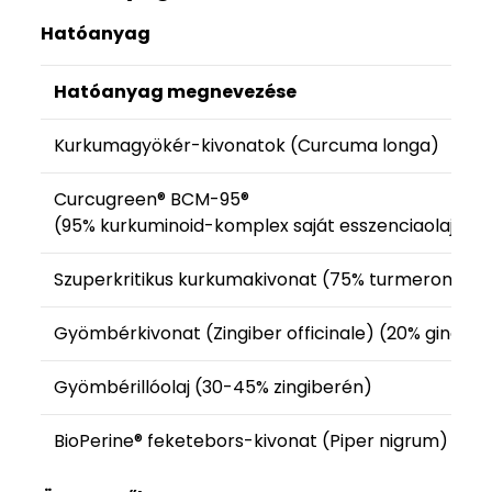
Hatóanyag
Hatóanyag megnevezése
Kurkumagyökér-kivonatok (Curcuma longa)
Curcugreen® BCM-95®
(95% kurkuminoid-komplex saját esszenciaolajával
Szuperkritikus kurkumakivonat (75% turmeronok)
Gyömbérkivonat (Zingiber officinale) (20% gingero
Gyömbérillóolaj (30-45% zingiberén)
BioPerine® feketebors-kivonat (Piper nigrum) (98%