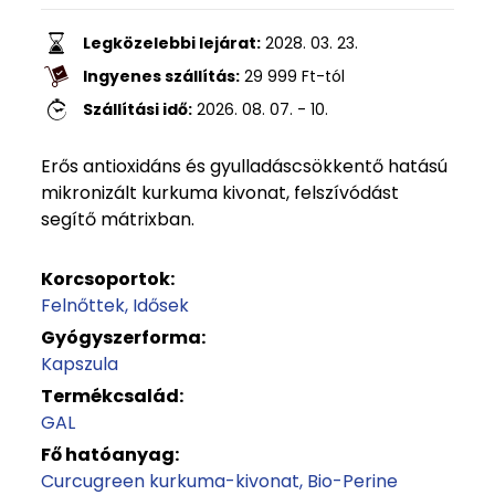
Legközelebbi lejárat:
2028. 03. 23.
Ingyenes szállítás:
29 999
Ft
-tól
Szállítási idő:
2026. 08. 07. - 10.
Erős antioxidáns és gyulladáscsökkentő hatású
mikronizált kurkuma kivonat, felszívódást
segítő mátrixban.
Korcsoportok:
Felnőttek
Idősek
Gyógyszerforma:
Kapszula
Termékcsalád:
GAL
Fő hatóanyag:
Curcugreen kurkuma-kivonat
Bio-Perine