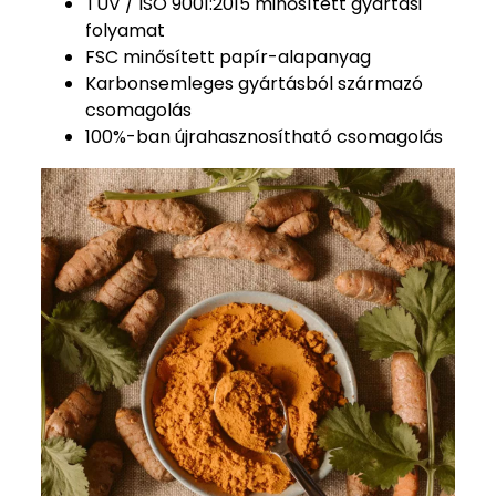
TÜV / ISO 9001:2015 minősített gyártási
folyamat
FSC minősített papír-alapanyag
Karbonsemleges gyártásból származó
csomagolás
100%-ban újrahasznosítható csomagolás