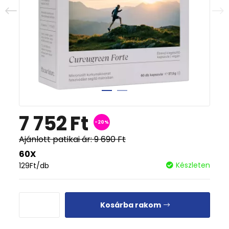
7 752
Ft
-20%
Ajánlott patikai ár:
9 690
Ft
60X
Készleten
129
Ft
/db
Kosárba rakom