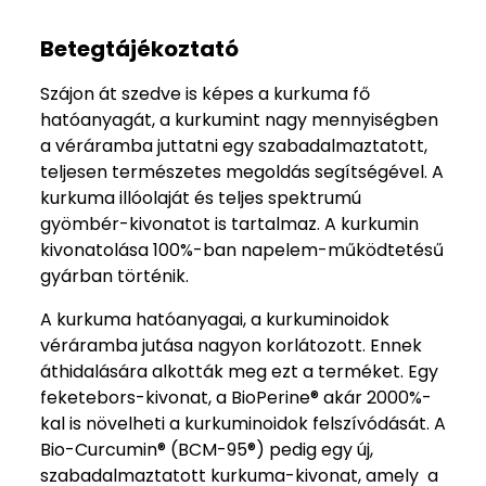
Betegtájékoztató
Szájon át szedve is képes a kurkuma fő
hatóanyagát, a kurkumint nagy mennyiségben
a véráramba juttatni egy szabadalmaztatott,
teljesen természetes megoldás segítségével. A
kurkuma illóolaját és teljes spektrumú
gyömbér-kivonatot is tartalmaz. A kurkumin
kivonatolása 100%-ban napelem-működtetésű
gyárban történik.
A kurkuma hatóanyagai, a kurkuminoidok
véráramba jutása nagyon korlátozott. Ennek
áthidalására alkották meg ezt a terméket. Egy
feketebors-kivonat, a BioPerine® akár 2000%-
kal is növelheti a kurkuminoidok felszívódását. A
Bio-Curcumin® (BCM-95®) pedig egy új,
szabadalmaztatott kurkuma-kivonat, amely a