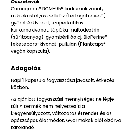
Összetevők
Curcugreen® BCM-95® kurkumakivonat,
mikrokristályos cellulóz (térfogatnövelő),
gyömbérkivonat, szuperkritikus
kurkumakivonat, tápióka maltodextrin
(sűrítőanyag), gyömbérillóolaj, BioPerine®
feketebors-kivonat; pullulán (Plantcaps®
vegán kapszula).
Adagolás
Napi 1 kapszula fogyasztása javasolt, étkezés
közben.
Az ajánlott fogyasztási mennyiséget ne lépje
túl! A termék nem helyettesíti a
kiegyensúlyozott, változatos étrendet és az
egészséges életmódot. Gyermekek elől elzárva
tárolandó.