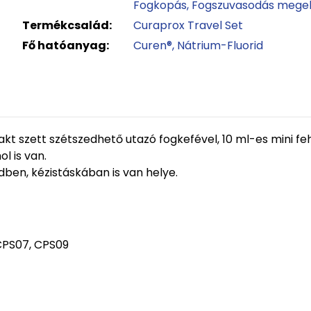
Fogkopás
Fogszuvasodás mege
Termékcsalád:
Curaprox Travel Set
Fő hatóanyag:
Curen®
Nátrium-Fluorid
t szett szétszedhető utazó fogkefével, 10 ml-es mini feh
l is van.
dben, kézistáskában is van helye.
 CPS07, CPS09