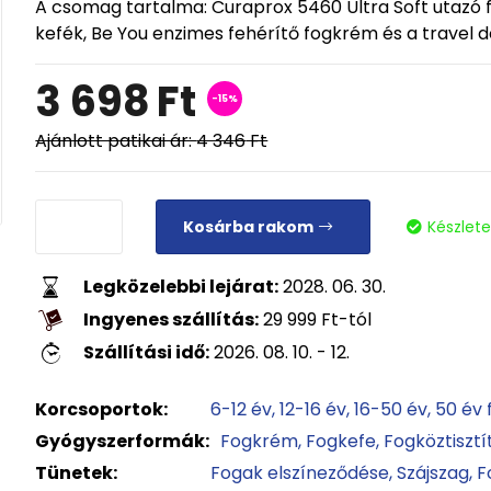
A csomag tartalma: Curaprox 5460 Ultra Soft utazó f
kefék, Be You enzimes fehérítő fogkrém és a travel 
3 698
Ft
-15%
Ajánlott patikai ár:
4 346
Ft
Kosárba rakom
Készlet
Legközelebbi lejárat:
2028. 06. 30.
Ingyenes szállítás:
29 999
Ft
-tól
Szállítási idő:
2026. 08. 10. - 12.
Korcsoportok:
6-12 év
12-16 év
16-50 év
50 év 
Gyógyszerformák:
Fogkrém
Fogkefe
Fogköztisztí
Tünetek:
Fogak elszíneződése
Szájszag
F