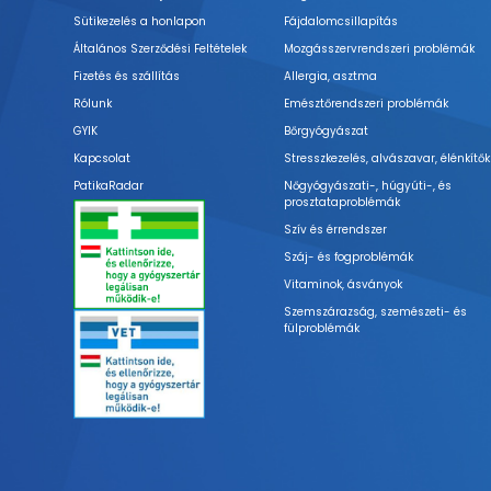
Sütikezelés a honlapon
Fájdalomcsillapítás
Általános Szerződési Feltételek
Mozgásszervrendszeri problémák
Fizetés és szállítás
Allergia, asztma
Rólunk
Emésztőrendszeri problémák
GYIK
Bőrgyógyászat
Kapcsolat
Stresszkezelés, alvászavar, élénkítők
PatikaRadar
Nőgyógyászati-, húgyúti-, és
prosztataproblémák
Szív és érrendszer
Száj- és fogproblémák
Vitaminok, ásványok
Szemszárazság, szemészeti- és
fülproblémák