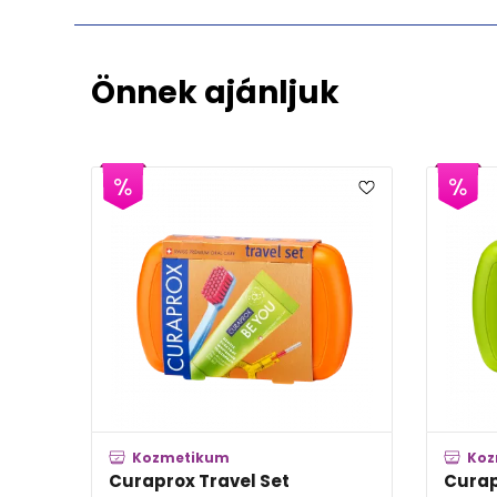
Önnek ajánljuk
kum
Kozmetikum
ravel Set
Curaprox Travel Set ZÖLD