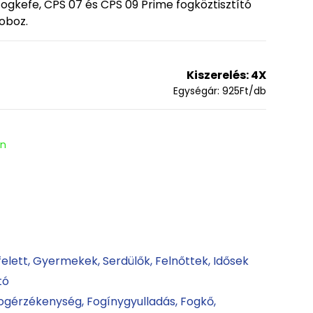
ogkefe, CPS 07 és CPS 09 Prime fogköztisztító
doboz.
Kiszerelés:
4X
Egységár:
925
Ft
/db
en
felett
Gyermekek
Serdülők
Felnőttek
Idősek
tó
ogérzékenység
Fogínygyulladás
Fogkő