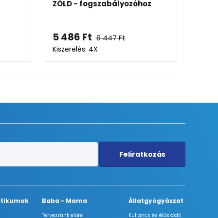
ogszabályozóhoz
WHITE utazó készlet
t
5 269
Ft
6 447
Ft
6 191
Ft
 4X
Kiszerelés: 4X
Feliratkozás
tikumok
Baba - Mama
Állatgyógyászat
Tervezzünk előre
Kullancs és élősködő