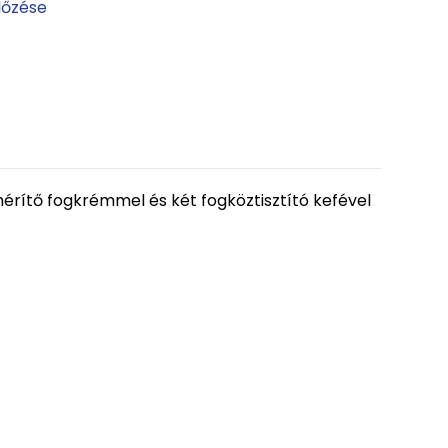
lőzése
érítő fogkrémmel és két fogköztisztító kefével