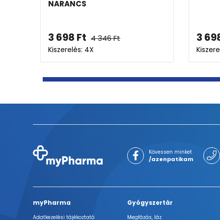
3 698
Ft
4 346
Ft
4 346
Ft
4X
Kiszerelés: 4X
Kövessen minket
/azenpatikam
myPharma
Gyógyszertár
Adatkezelési tájékoztató
Megfázás, láz