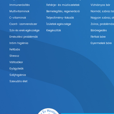
Immunerősítés
Fehérje- és műzliszeletek
Vízhiányos bőr
Multivitaminok
Bemelegítés, regeneráció
Normál, száraz b
C-vitaminok
Teljesítmény-fokozók
Nagyon száraz, a
Csont- izomrendszer
Ízületek egészsége
Zsíros, problémás
Szív és erek egészsége
Kiegészítők
Bőröregedés
Emésztési problémák
Férfiak bőre
Intim higiénia
Gyermekek bőre
Felfázás
Stressz
Változókor
Gyógyteák
Szájhigiénia
Szexuális élet