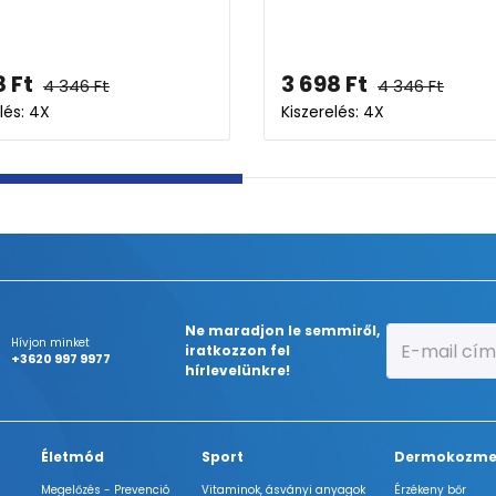
ZÖLD - f
3 698
Ft
5 486
F
4 346
Ft
Kiszerelés: 4X
Kiszerelés:
Ne maradjon le semmiről,
Hívjon minket
iratkozzon fel
+3620 997 9977
hírlevelünkre!
Életmód
Sport
Dermokozme
Megelőzés - Prevenció
Vitaminok, ásványi anyagok
Érzékeny bőr