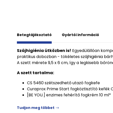
Betegtájékoztató
Gyártói információ
Szájhigiénia útközben is!
Egyedülállóan kompak
praktikus dobozban - tökéletes szájhigiénia bárho
A szett mérete 9,5 x 6 cm, így a legkisebb bőrön
A szett tartalma:
CS 5460 szétszedhető utazó fogkefe
Curaprox Prime Start fogköztisztító kefék
[BE YOU.] enzimes fehérítő fogkrém 10 ml*
Tudjon meg többet