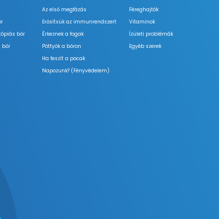
Az első megfázás
Féreghajtók
őr
Erősítsük az immunrendszert
Vitaminok
tópiás bőr
Érkeznek a fogak
Ízületi problémák
 bőr
Pöttyök a bőron
Egyéb szerek
Ha feszít a pocak
Napozunk? (Fényvédelem)