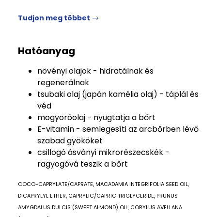
Tudjon meg többet
Hatóanyag
növényi olajok - hidratálnak és
regenerálnak
tsubaki olaj (japán kamélia olaj) - táplál és
véd
mogyoróolaj - nyugtatja a bőrt
E-vitamin - semlegesíti az arcbőrben lévő
szabad gyököket
csillogó ásványi mikrorészecskék -
ragyogóvá teszik a bőrt
COCO-CAPRYLATE/CAPRATE, MACADAMIA INTEGRIFOLIA SEED OIL,
DICAPRYLYL ETHER, CAPRYLIC/CAPRIC TRIGLYCERIDE, PRUNUS
AMYGDALUS DULCIS (SWEET ALMOND) OIL, CORYLUS AVELLANA