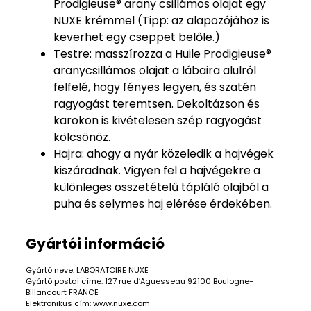
Prodigieuse® arany csillámos olajat egy
NUXE krémmel (Tipp: az alapozójához is
keverhet egy cseppet belőle.)
Testre: masszírozza a Huile Prodigieuse®
aranycsillámos olajat a lábaira alulról
felfelé, hogy fényes legyen, és szatén
ragyogást teremtsen. Dekoltázson és
karokon is kivételesen szép ragyogást
kölcsönöz.
Hajra: ahogy a nyár közeledik a hajvégek
kiszáradnak. Vigyen fel a hajvégekre a
különleges összetételű tápláló olajból a
puha és selymes haj elérése érdekében.
Gyártói információ
Gyártó neve: LABORATOIRE NUXE
Gyártó postai címe: 127 rue d’Aguesseau 92100 Boulogne-
Billancourt FRANCE
Elektronikus cím: www.nuxe.com