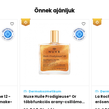
Önnek ajánljuk
tikum
Dermokozmetikum
odigieuse® Or
La Roche-Posay Toleriane 10 -
arany-csillámo...
erősen fedő, korrekciós make-
up SPF25