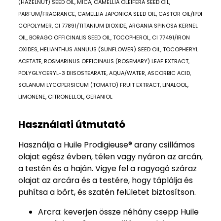
(HAZELNUT) SEED OIL, MICA, CAMELLIA OLEIFERA SEED OIL,
PARFUM/FRAGRANCE, CAMELLIA JAPONICA SEED OIL, CASTOR OIL/IPDI
COPOLYMER, CI 77891/TITANIUM DIOXIDE, ARGANIA SPINOSA KERNEL
OIL, BORAGO OFFICINALIS SEED OIL, TOCOPHEROL, CI 77491/IRON
OXIDES, HELIANTHUS ANNUUS (SUNFLOWER) SEED OIL, TOCOPHERYL
ACETATE, ROSMARINUS OFFICINALIS (ROSEMARY) LEAF EXTRACT,
POLYGLYCERYL-3 DIISOSTEARATE, AQUA/WATER, ASCORBIC ACID,
SOLANUM LYCOPERSICUM (TOMATO) FRUIT EXTRACT, LINALOOL,
LIMONENE, CITRONELLOL, GERANIOL
Használati útmutató
Használja a Huile Prodigieuse® arany csillámos
olajat egész évben, télen vagy nyáron az arcán,
a testén és a haján. Vigye fel a ragyogó száraz
olajat az arcára és a testére, hogy táplálja és
puhítsa a bőrt, és szatén felületet biztosítson.
Arcra: keverjen össze néhány csepp Huile