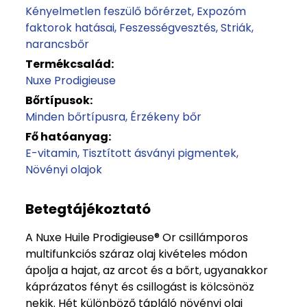
Kényelmetlen feszülő bőrérzet
Expozóm
faktorok hatásai
Feszességvesztés
Striák,
narancsbőr
Termékcsalád:
Nuxe Prodigieuse
Bőrtípusok:
Minden bőrtípusra
Érzékeny bőr
Fő hatóanyag:
E-vitamin
Tisztított ásványi pigmentek
Növényi olajok
Betegtájékoztató
A Nuxe Huile Prodigieuse® Or csillámporos
multifunkciós száraz olaj kivételes módon
ápolja a hajat, az arcot és a bőrt, ugyanakkor
káprázatos fényt és csillogást is kölcsönöz
nekik. Hét különböző tápláló növényi olaj