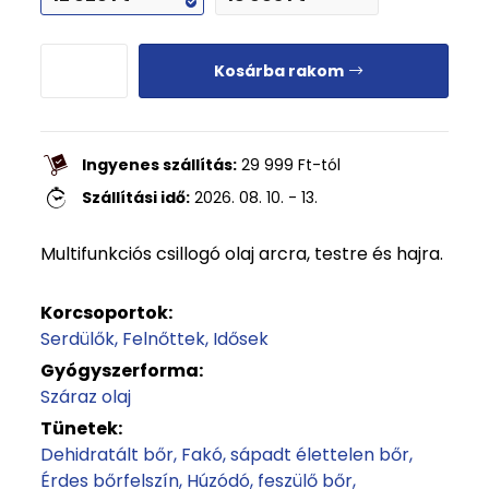
Kosárba rakom
Ingyenes szállítás:
29 999
Ft
-tól
Szállítási idő:
2026. 08. 10. - 13.
Multifunkciós csillogó olaj arcra, testre és hajra.
Korcsoportok:
Serdülők
Felnőttek
Idősek
Gyógyszerforma:
Száraz olaj
Tünetek:
Dehidratált bőr
Fakó, sápadt élettelen bőr
Érdes bőrfelszín
Húzódó, feszülő bőr