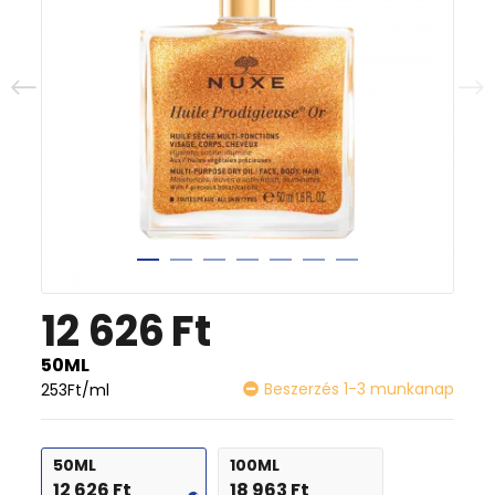
12 626
Ft
50ML
Beszerzés 1-3 munkanap
253
Ft
/ml
50ML
100ML
12 626
Ft
18 963
Ft