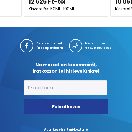
l
10 061
Ft
-100ML
Kiszerelés: 30ML
Kövessen minket
Hívjon minket
/azenpatikam
+3620 997 9977
Ne maradjon le semmiről,
iratkozzon fel hírlevelünkre!
Feliratkozás
Adatkezelési tájékoztató