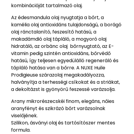
kombinációját tartalmazó olaj.
Az édesmandula olaj nyugtatja a bőrt, a
kamélia olaj antioxidáns tulajdonságú, a borágó
olaj ránctalanító, feszesítő hatású, a
makadámdió olaj tápláló, a mogyoró olaj
hidratáló, az orbánc olaj bőrnyugtató, az E-
vitamin pedig szintén antioxidáns, bőrvédő
hatású, így teljesen egyedülálló regeneráló és
tápláló hatása van a bőrre. A NUXE Huile
Prodigieuse szárazolaj megakadályozza,
halványítja a terhességi csíkokat és a striákat,
a dekoltázst is gyönyörű feszessé varázsolja.
Arany mikrorészecskéi finom, elegáns, nőies
aranyfényt és szikrázó bőrt varázsolnak
viselőjének.
Szilikon, ásványi olaj és tartósítószer mentes
formula.