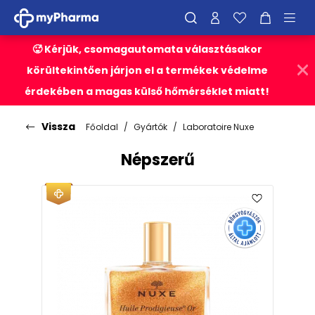
🥵 Kérjük, csomagautomata választásakor
körültekintően járjon el a termékek védelme
érdekében a magas külső hőmérséklet miatt!
Vissza
Főoldal
Gyártók
Laboratoire Nuxe
Népszerű