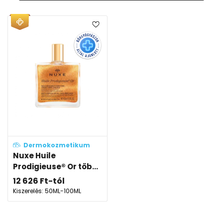
Dermokozmetikum
Nuxe Huile
Prodigieuse® Or töb...
12 626
Ft
-tól
Kiszerelés: 50ML-100ML