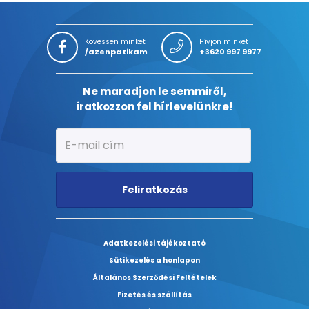
Kövessen minket
Hívjon minket
/azenpatikam
+3620 997 9977
Ne maradjon le semmiről,
iratkozzon fel hírlevelünkre!
Feliratkozás
Adatkezelési tájékoztató
Sütikezelés a honlapon
Általános Szerződési Feltételek
Fizetés és szállítás