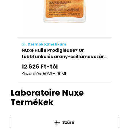
Dermokozmetikum
Nuxe Huile Prodigieuse® Or
többfunkciós arany-csillámos szár...
12 626
Ft
-tól
Kiszerelés: 50ML-100ML
Laboratoire Nuxe
Termékek
Szűrő