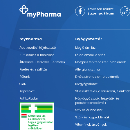
Kövessen minket
/azenpatikam
myPharma
Gyógyszertár
Adatkezelési tájékoztató
Megfázás, láz
Sütikezelés a honlapon
Fájdalomcsillapítás
Általános Szerződési Feltételek
Mozgásszervrendszeri problémák
Fizetés és szállítás
Allergia, asztma
Rólunk
Emésztőrendszeri problémák
GYIK
Bőrgyógyászat
Kapcsolat
Stresszkezelés, alvászavar, élénkítők
PatikaRadar
Nőgyógyászati-, húgyúti-, és
prosztataproblémák
Szív és érrendszer
Száj- és fogproblémák
Vitaminok, ásványok