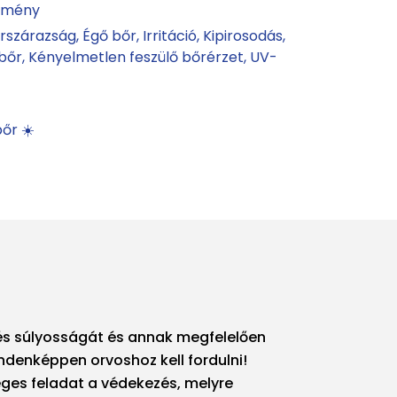
ítmény
őrszárazság
Égő bőr
Irritáció
Kipirosodás
 bőr
Kényelmetlen feszülő bőrérzet
UV-
őr ☀️
gés súlyosságát és annak megfelelően
indenképpen orvoshoz kell fordulni!
ges feladat a védekezés, melyre