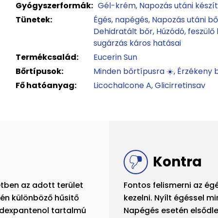
Gyógyszerformák:
Gél-krém
Napozás utáni kész
Tünetek:
Égés, napégés
Napozás utáni b
Dehidratált bőr
Húzódó, feszülő
sugárzás káros hatásai
Termékcsalád:
Eucerin Sun
Bőrtípusok:
Minden bőrtípusra ☀️
Érzékeny b
Fő hatóanyag:
Licochalcone A
Glicirretinsav
Kontra
tben az adott terület
Fontos felismerni az é
tén különböző hűsitő
kezelni. Nyílt égéssel m
 dexpantenol tartalmú
Napégés esetén elsődle