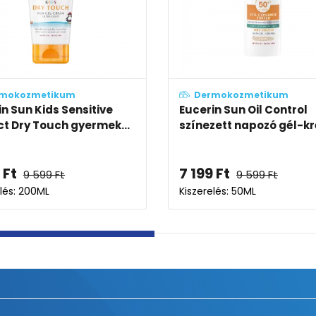
mokozmetikum
Dermokozmetikum
in Sun Pigment Control
Eucerin Sun Oil Control
ó fluid arcra SPF50+
színezett napozó gél-kr
Ft
7 199
Ft
10 559
Ft
9 599
Ft
lés: 50ML
Kiszerelés: 50ML