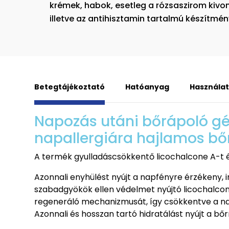
krémek, habok, esetleg a rózsaszirom kivo
illetve az antihisztamin tartalmú készítmén
Betegtájékoztató
Hatóanyag
Használat
Napozás utáni bőrápoló gél
napallergiára hajlamos bőr
A termék gyulladáscsökkentő licochalcone A-t é
Azonnali enyhülést nyújt a napfényre érzékeny, 
szabadgyökök ellen védelmet nyújtó licochalcone
regeneráló mechanizmusát, így csökkentve a n
Azonnali és hosszan tartó hidratálást nyújt a bőr