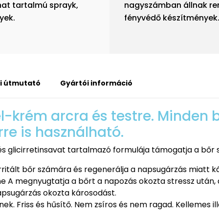
nat tartalmú sprayk,
nagyszámban állnak ren
yek.
fényvédő készítmények
i útmutató
Gyártói információ
-krém arcra és testre. Minden b
re is használható.
s glicirretinsavat tartalmazó formulája támogatja a bő
irritált bőr számára és regenerálja a napsugárzás miatt k
 A megnyugtatja a bőrt a napozás okozta stressz után, a
apsugárzás okozta károsodást.
nek. Friss és hűsítő. Nem zsíros és nem ragad. Kellemes il