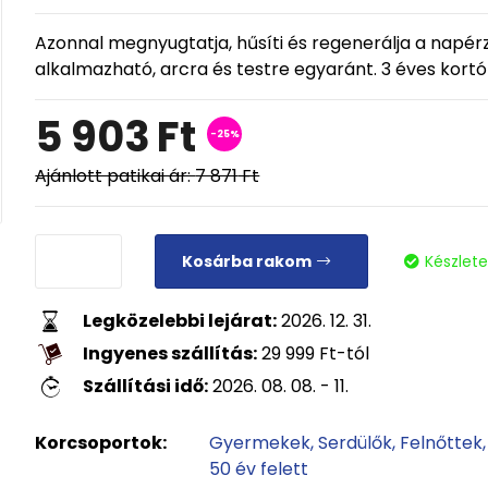
Azonnal megnyugtatja, hűsíti és regenerálja a napérz
alkalmazható, arcra és testre egyaránt. 3 éves kortó
5 903
Ft
-25%
Ajánlott patikai ár:
7 871
Ft
Kosárba rakom
Készlet
Legközelebbi lejárat:
2026. 12. 31.
Ingyenes szállítás:
29 999
Ft
-tól
Szállítási idő:
2026. 08. 08. - 11.
Korcsoportok:
Gyermekek
Serdülők
Felnőttek
50 év felett