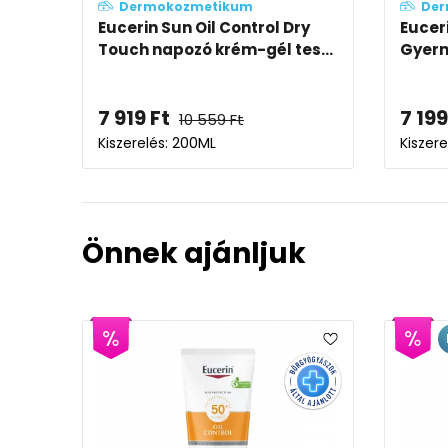
Dermokozmetikum
Der
Eucerin Sun Oil Control Dry
Eucer
Touch napozó krém-gél tes...
Gyerm
7 919
Ft
7 199
10 559
Ft
Kiszerelés: 200ML
Kiszer
Önnek ajánljuk
EP