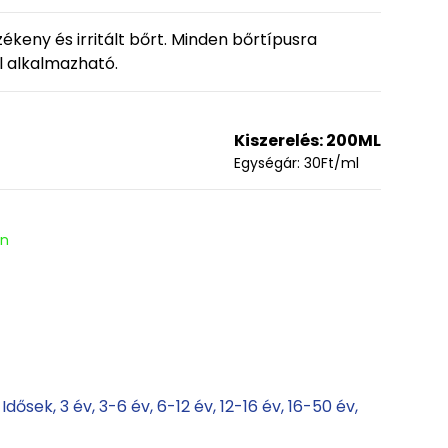
ékeny és irritált bőrt. Minden bőrtípusra
l alkalmazható.
Kiszerelés:
200ML
Egységár:
30
Ft
/ml
en
Idősek
3 év
3-6 év
6-12 év
12-16 év
16-50 év