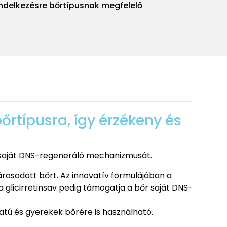
delkezésre bőrtípusnak megfelelő
.
őrtípusra, így érzékeny és
r saját DNS-regeneráló mechanizmusát.
árosodott bőrt. Az innovatív formulájában a
 glicirretinsav pedig támogatja a bőr saját DNS-
latú és gyerekek bőrére is használható.