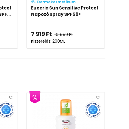
Dermokozmetikum
otect
Eucerin Sun Sensitive Protect
PF...
Napozó spray SPF50+
7 919
Ft
10 559
Ft
Kiszerelés: 200ML