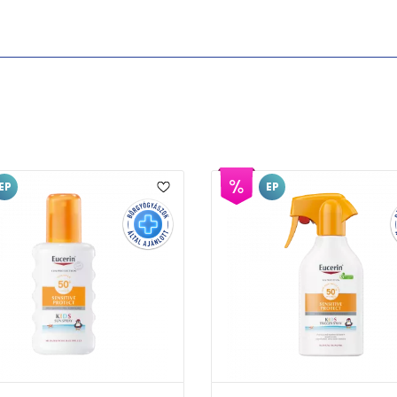
EP
EP