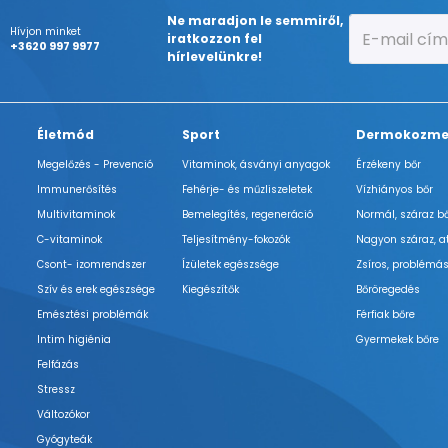
Ne maradjon le semmiről,
Hívjon minket
iratkozzon fel
+3620 997 9977
hírlevelünkre!
Életmód
Sport
Dermokozme
Megelőzés - Prevenció
Vitaminok, ásványi anyagok
Érzékeny bőr
Immunerősítés
Fehérje- és műzliszeletek
Vízhiányos bőr
Multivitaminok
Bemelegítés, regeneráció
Normál, száraz b
C-vitaminok
Teljesítmény-fokozók
Nagyon száraz, a
Csont- izomrendszer
Ízületek egészsége
Zsíros, problémás
Szív és erek egészsége
Kiegészítők
Bőröregedés
Emésztési problémák
Férfiak bőre
Intim higiénia
Gyermekek bőre
Felfázás
Stressz
Változókor
Gyógyteák