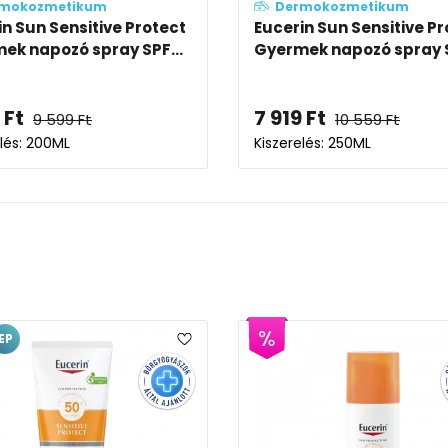
mokozmetikum
Dermokozmetikum
in Sun Sensitive Protect
Eucerin Sun Sensitive Pr
ek napozó spray SPF...
Gyermek napozó spray S
Ft
7 919
Ft
9 599
Ft
10 559
Ft
elés: 200ML
Kiszerelés: 250ML