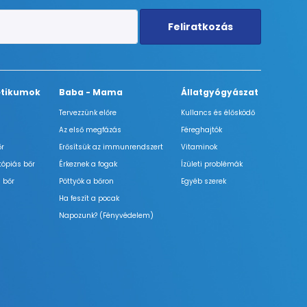
Feliratkozás
tikumok
Baba - Mama
Állatgyógyászat
Tervezzünk előre
Kullancs és élősködő
Az első megfázás
Féreghajtók
őr
Erősítsük az immunrendszert
Vitaminok
tópiás bőr
Érkeznek a fogak
Ízületi problémák
 bőr
Pöttyök a bőron
Egyéb szerek
Ha feszít a pocak
Napozunk? (Fényvédelem)