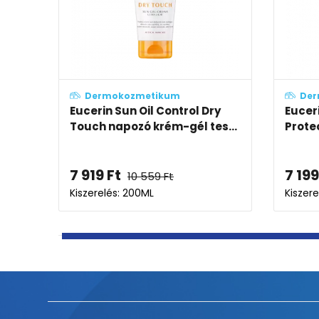
Dermokozmetikum
Der
tect
Eucerin Sun Sensitive Protect
Eucer
Gyermek napozó spray SPF...
napoz
7 199
Ft
7 919
9 599
Ft
Kiszerelés: 200ML
Kiszere