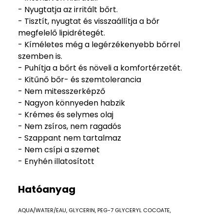
- Nyugtatja az irritált bőrt.
- Tisztít, nyugtat és visszaállítja a bőr
megfelelő lipidrétegét.
- Kíméletes még a legérzékenyebb bőrrel
szemben is.
- Puhítja a bőrt és növeli a komfortérzetét.
- Kitűnő bőr- és szemtolerancia
- Nem mitesszerképző
- Nagyon könnyeden habzik
- Krémes és selymes olaj
- Nem zsíros, nem ragadós
- Szappant nem tartalmaz
- Nem csípi a szemet
- Enyhén illatosított
Hatóanyag
AQUA/WATER/EAU, GLYCERIN, PEG-7 GLYCERYL COCOATE,