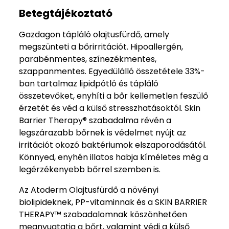
Betegtájékoztató
Gazdagon tápláló olajtusfürdő, amely
megszünteti a bőrirritációt. Hipoallergén,
parabénmentes, színezékmentes,
szappanmentes. Egyedülálló összetétele 33%-
ban tartalmaz lipidpótló és tápláló
összetevőket, enyhíti a bőr kellemetlen feszülő
érzetét és véd a külső stresszhatásoktól. Skin
Barrier Therapy® szabadalma révén a
legszárazabb bőrnek is védelmet nyújt az
irritációt okozó baktériumok elszaporodásától.
Könnyed, enyhén illatos habja kíméletes még a
legérzékenyebb bőrrel szemben is.
Az Atoderm Olajtusfürdő a növényi
biolipideknek, PP-vitaminnak és a SKIN BARRIER
THERAPY™ szabadalomnak köszönhetően
megnyugtatja a bőrt, valamint védi a külső