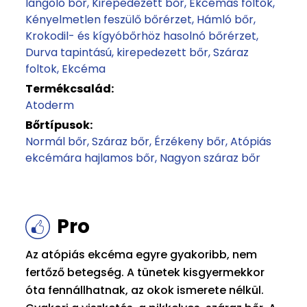
lángoló bőr
Kirepedezett bőr
Ekcémás foltok
Kényelmetlen feszülő bőrérzet
Hámló bőr
Krokodil- és kígyóbőrhöz hasolnó bőrérzet
Durva tapintású, kirepedezett bőr
Száraz
foltok
Ekcéma
Termékcsalád:
Atoderm
Bőrtípusok:
Normál bőr
Száraz bőr
Érzékeny bőr
Atópiás
ekcémára hajlamos bőr
Nagyon száraz bőr
Pro
Az atópiás ekcéma egyre gyakoribb, nem
fertőző betegség. A tünetek kisgyermekkor
óta fennállhatnak, az okok ismerete nélkül.