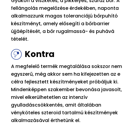
Gyakori a viszketés, a pikkelyes, száraz bőr. A
fellángolás megelőzése érdekében, naponta
alkalmazzunk magas toleranciájú bőrpuhító
készítményt, amely elősegíti a bőrbarrier
újjáépítését, a bőr rugalmassá- és puhává
tételét.
Kontra
A megfelelő termék megtalálása sokszor nem
egyszerű, még akkor sem ha kifejezetten az e
célra fejlesztett készítményeket próbáljuk ki.
Mindenképpen szakember bevonása javasolt,
mivel elkerülhetetlen az intenzív
gyulladáscsökkentés, amit általában
vényköteles szteroid tartalmú készítmények
alkalmazásával érthetünk el.