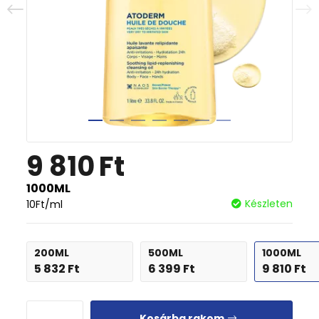
9 810
Ft
1000ML
Készleten
10
Ft
/ml
200ML
500ML
1000ML
5 832
Ft
6 399
Ft
9 810
Ft
Kosárba rakom