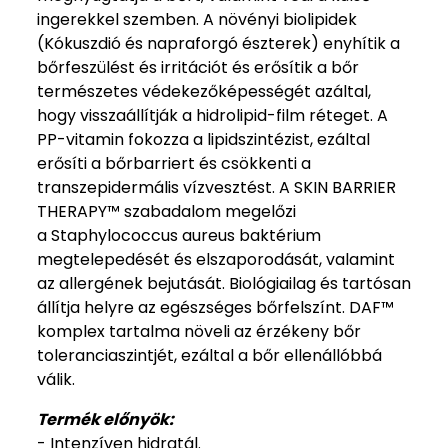
ingerekkel szemben. A növényi biolipidek
(Kókuszdió és napraforgó észterek) enyhítik a
bőrfeszülést és irritációt és erősítik a bőr
természetes védekezőképességét azáltal,
hogy visszaállítják a hidrolipid-film réteget. A
PP-vitamin fokozza a lipidszintézist, ezáltal
erősíti a bőrbarriert és csökkenti a
transzepidermális vízvesztést. A SKIN BARRIER
THERAPY™ szabadalom megelőzi
a Staphylococcus aureus baktérium
megtelepedését és elszaporodását, valamint
az allergének bejutását. Biológiailag és tartósan
állítja helyre az egészséges bőrfelszínt. DAF™
komplex tartalma növeli az érzékeny bőr
toleranciaszintjét, ezáltal a bőr ellenállóbbá
válik.
Termék előnyök:
- Intenzíven hidratál.