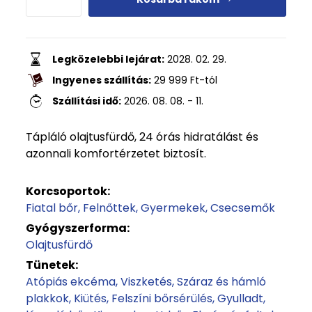
Legközelebbi lejárat:
2028. 02. 29.
Ingyenes szállítás:
29 999
Ft
-tól
Szállítási idő:
2026. 08. 08. - 11.
Tápláló olajtusfürdő, 24 órás hidratálást és
azonnali komfortérzetet biztosít.
Korcsoportok:
Fiatal bőr
Felnőttek
Gyermekek
Csecsemők
Gyógyszerforma:
Olajtusfürdő
Tünetek:
Atópiás ekcéma
Viszketés
Száraz és hámló
plakkok
Kiütés
Felszíni bőrsérülés
Gyulladt,