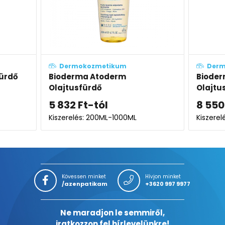
Dermokozmetikum
De
Bioderma Atoderm
Biode
Olajtusfürdő RPET Öko-
krém
utántöltő
8 550
Ft
5 99
Kiszerelés: 1000ML
Kiszer
Kövessen minket
Hívjon minket
/azenpatikam
+3620 997 9977
Ne maradjon le semmiről,
iratkozzon fel hírlevelünkre!