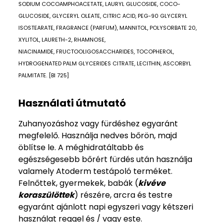
SODIUM COCOAMPHOACETATE, LAURYL GLUCOSIDE, COCO-
GLUCOSIDE, GLYCERYL OLEATE, CITRIC ACID, PEG-90 GLYCERYL
ISOSTEARATE, FRAGRANCE (PARFUM), MANNITOL, POLYSORBATE 20,
XYLITOL, LAURETH-2, RHAMNOSE,
NIACINAMIDE, FRUCTOOLIGOSACCHARIDES, TOCOPHEROL,
HYDROGENATED PALM GLYCERIDES CITRATE, LECITHIN, ASCORBYL
PALMITATE. [BI 725]
Használati útmutató
Zuhanyozáshoz vagy fürdéshez egyaránt
megfelelő. Használja nedves bőrön, majd
öblítse le. A méghidratáltabb és
egészségesebb bőrért fürdés után használja
valamely Atoderm testápoló terméket.
Felnőttek, gyermekek, babák (
kivéve
koraszülöttek
) részére, arcra és testre
egyaránt ajánlott napi egyszeri vagy kétszeri
használat reggel és / vagy este.