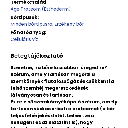
Termékcsalád:
Age Proteom (Esthederm)
Bőrtípusok:
Minden bőrtípusra
Érzékeny bőr
Fő hatóanyag:
Celluláris víz
Betegtájékoztató
Szeretné, ha bőre lassabban öregedne?
Szérum, amely tartósan megőrzi a
szemkörnyék fiatalosságát és csökkenti a
felső szemhéj megereszkedését
látványosan és tartósan.
Ez az első szemkörnyékápoló szérum, amely
tartósan védi és erősíti a proteomot (a bőr
teljes fehérjekészletét, beleértve a
kollagént és az elasztint is), hogy