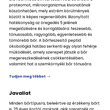
proteomot, mikroorganizmus kivonatának
köszönhetően, mely extrém körülmények
között is képes regenerálódni. Bizonyított
hatékonyság az öregedés 5 jelének
megelőzésére és korrigálására: feszesebb,
tónusosabb, ragyogóbb, egyenletesebb és
tömörebb bőr. A bőrfeszesítő peptid
ökobológiai hatása serkenti egy olyan fehérje
működését, amely szerepet játszik a bőr
megereszkedésének csökkentésében,
valamint hat a szemkörnyéki bőr tónusára.
Tudjon meg többet
Javallat
Minden bőrtípusra, beleértve az érzékeny bőrt
is, 25 éves kortól, azoknak, akik szeretnék az