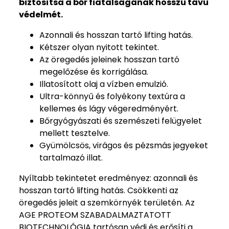
biztosítsa a bőr fiatalságának hosszú távú
védelmét.
Azonnali és hosszan tartó lifting hatás.
Kétszer olyan nyitott tekintet.
Az öregedés jeleinek hosszan tartó
megelőzése és korrigálása.
Illatosított olaj a vízben emulzió.
Ultra-könnyű és folyékony textúra a
kellemes és lágy végeredményért.
Bőrgyógyászati és szemészeti felügyelet
mellett tesztelve.
Gyümölcsös, virágos és pézsmás jegyeket
tartalmazó illat.
Nyíltabb tekintetet eredményez: azonnali és
hosszan tartó lifting hatás. Csökkenti az
öregedés jeleit a szemkörnyék területén. Az
AGE PROTEOM SZABADALMAZTATOTT
BIOTECHNOLÓGIA tartósan védi és erősíti a