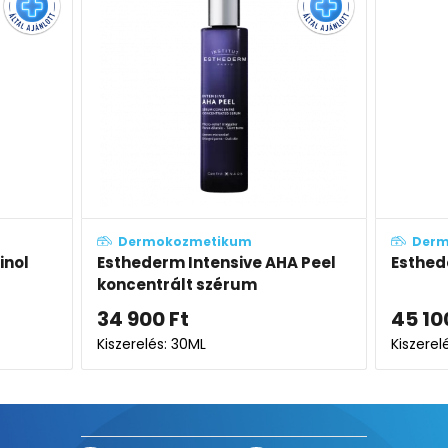
um
Dermokozmetikum
ive AHA Peel
Esthederm Excellage szérum
rum
45 100
Ft
Kiszerelés: 30ML