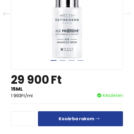
29 900
Ft
15ML
Készleten
1 993
Ft
/ml
Kosárba rakom