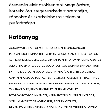
öregedés jeleit csökkenteni. Megelőzésre,
korrekcióra. Megereszkedett szemhéjra,
ráncokra és szarkalábakra, valamint
puffadtságra.
Hatóanyag
AQUA/WATER/EAU, GLYCERIN, ISONONYL ISONONANOATE,
PROPANEDIOL, LIMNANTHES ALBA (MEADOWFOAM) SEED OIL, XYLOSE,
1,2-HEXANEDIOL, CELLULOSE, DIPALMITOYL HYDROXYPROLINE, C20-22
ALKYL PHOSPHATE, C20-22 ALCOHOLS, CAESALPINIA SPINOSA FRUIT
EXTRACT, CETEARYL ALCOHOL, CAPRYLIC/CAPRIC TRIGLYCERIDE,
CAPRYLYL GLYCOL, POLYACRYLATE CROSSPOLYMER-6, FRAGRANCE
(PARFUM), SODIUM ACETYLATED HYALURONATE, COCO-GLUCOSIDE,
XANTHAN GUM, PENTAERYTHRITYL TETRA-DI-T-BUTYL
HYDROXYHYDROCINNAMATE, KAPPAPHYCUS ALVAREZII EXTRACT,
SODIUM HYDROXIDE, ADENOSINE, SODIUM CITRATE,
HEXAMETHYLINDANOPYRAN, SODIUM CHLORIDE, TERPINEOL, CITRIC