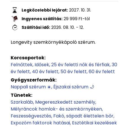
Legközelebbi lejárat:
2027. 10. 31.
Ingyenes szállítás:
29 999
Ft
-tól
Szállítási idő:
2026. 08. 10. - 12.
Longevity szemkörnyékápoló szérum.
Korcsoportok:
Felnőttek
Idősek
25 év feletti nők és férfiak
30
év felett
40 év felett
50 év felett
60 év felett
Gyógyszerformák:
Nappali szérum ☀️
Éjszakai szérum 🌙
Tünetek:
Szarkaláb
Megereszkedett szemhély
Mélyráncok homlok- és szemkörnyéken
Feszességvesztés
Fakó, sápadt élettelen bőr
Expozóm faktorok hatásai
Esztétikai kezelések