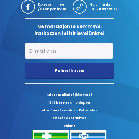
Kövessen minket
Hívjon minket
/azenpatikam
+3620 997 9977
Ne maradjon le semmiről,
iratkozzon fel hírlevelünkre!
Feliratkozás
Adatkezelési tájékoztató
Sütikezelés a honlapon
Általános Szerződési Feltételek
Fizetés és szállítás
Rólunk