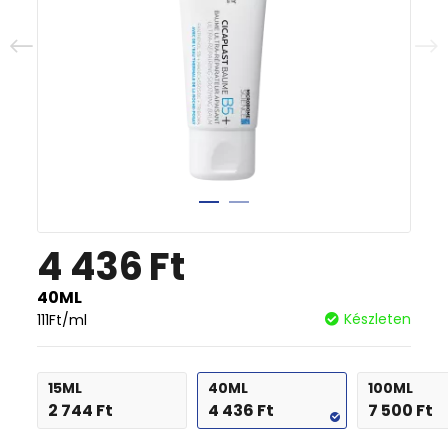
4 436
Ft
40ML
Készleten
111
Ft
/ml
15ML
40ML
100ML
2 744
Ft
4 436
Ft
7 500
Ft