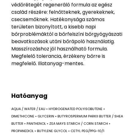
védőrétegét regeneráló formula az egész
család részére: felnőtteknek, gyerekeknek,
csecsemőknek. Hatékonysága számos
területen bizonyított, a kisebb napi
bőrproblémáktól a bőrfelszíni bőrgyógyászati
beavatkozások utáni bőrápoló használatig.
Masszírozáshoz jól használható formula.
Megfelelő tolerancia, érzékeny bőrre is
megfelelő. Illatanyag-mentes.
Hatóanyag
AQUA / WATER / EAU • HYDROGENATED POLYISOBUTENE •
DIMETHICONE • GLYCERIN • BUTYROSPERMUM PARKII BUTTER / SHEA
BUTTER • PANTHENOL • ZEA MAYS STARCH / CORN STARCH •
PROPANEDIOL • BUTYLENE GLYCOL • CETYL PEG/PPG-10/1