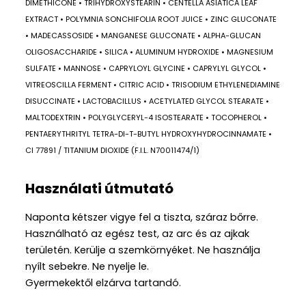
DIMETHICONE • TRIHYDROXYSTEARIN • CENTELLA ASIATICA LEAF
EXTRACT • POLYMNIA SONCHIFOLIA ROOT JUICE • ZINC GLUCONATE
• MADECASSOSIDE • MANGANESE GLUCONATE • ALPHA-GLUCAN
OLIGOSACCHARIDE • SILICA • ALUMINUM HYDROXIDE • MAGNESIUM
SULFATE • MANNOSE • CAPRYLOYL GLYCINE • CAPRYLYL GLYCOL •
VITREOSCILLA FERMENT • CITRIC ACID • TRISODIUM ETHYLENEDIAMINE
DISUCCINATE • LACTOBACILLUS • ACETYLATED GLYCOL STEARATE •
MALTODEXTRIN • POLYGLYCERYL-4 ISOSTEARATE • TOCOPHEROL •
PENTAERYTHRITYL TETRA-DI-T-BUTYL HYDROXYHYDROCINNAMATE •
CI 77891 / TITANIUM DIOXIDE (F.I.L. N70011474/1)
Használati útmutató
Naponta kétszer vigye fel a tiszta, száraz bőrre.
Használható az egész test, az arc és az ajkak
területén. Kerülje a szemkörnyéket. Ne használja
nyílt sebekre. Ne nyelje le.
Gyermekektől elzárva tartandó.