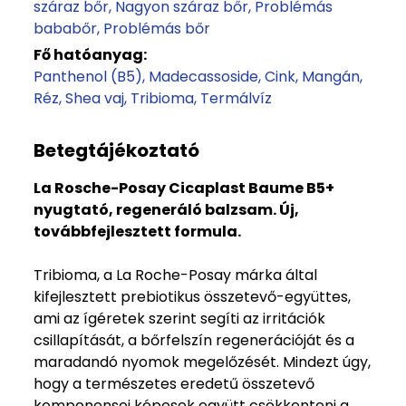
száraz bőr
Nagyon száraz bőr
Problémás
bababőr
Problémás bőr
Fő hatóanyag:
Panthenol (B5)
Madecassoside
Cink
Mangán
Réz
Shea vaj
Tribioma
Termálvíz
Betegtájékoztató
La Rosche-Posay Cicaplast Baume B5+
nyugtató, regeneráló balzsam. Új,
továbbfejlesztett formula.
Tribioma, a La Roche-Posay márka által
kifejlesztett prebiotikus összetevő-együttes,
ami az ígéretek szerint segíti az irritációk
csillapítását, a bőrfelszín regenerációját és a
maradandó nyomok megelőzését. Mindezt úgy,
hogy a természetes eredetű összetevő
komponensei képesek együtt csökkenteni a