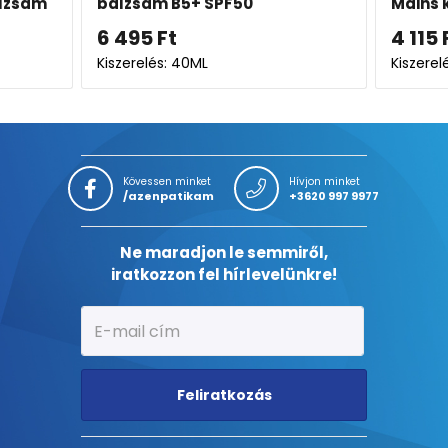
alzsam
balzsam B5+ SPF50
Mains 
6 495
Ft
4 115
Kiszerelés: 40ML
Kiszere
Kövessen minket
Hívjon minket
/azenpatikam
+3620 997 9977
Ne maradjon le semmiről,
iratkozzon fel hírlevelünkre!
Feliratkozás