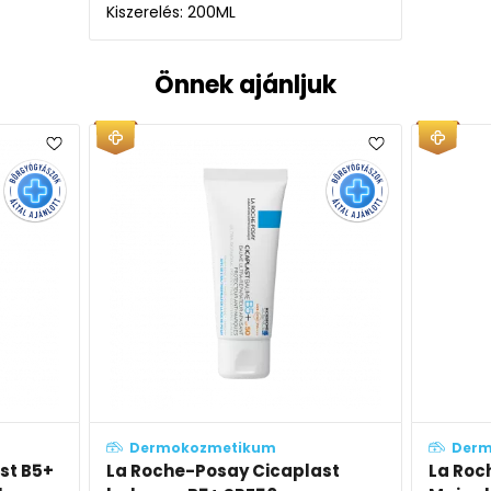
Kiszerelés: 200ML
Önnek ajánljuk
Dermokozmetikum
Derm
st B5+
La Roche-Posay Cicaplast
La Roc