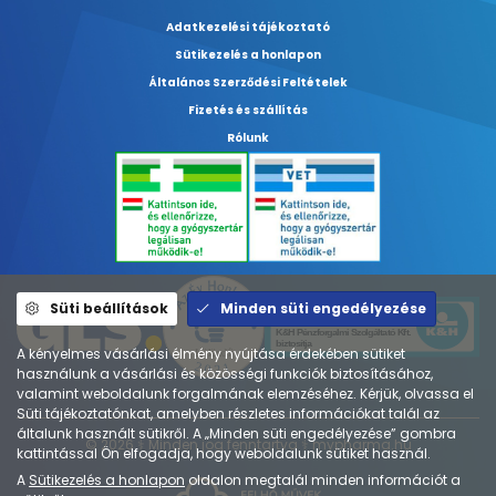
Adatkezelési tájékoztató
Sütikezelés a honlapon
Általános Szerződési Feltételek
Fizetés és szállítás
Rólunk
Süti beállítások
Minden süti engedélyezése
A kényelmes vásárlási élmény nyújtása érdekében sütiket
használunk a vásárlási és közösségi funkciók biztosításához,
valamint weboldalunk forgalmának elemzéséhez. Kérjük, olvassa el
Süti tájékoztatónkat, amelyben részletes információkat talál az
általunk használt sütikről. A „Minden süti engedélyezése” gombra
© 2026 ⚕︎ Minden jog fenntartva ⚕︎ mypharma.hu
kattintással Ön elfogadja, hogy weboldalunk sütiket használ.
A
Sütikezelés a honlapon
oldalon megtalál minden információt a