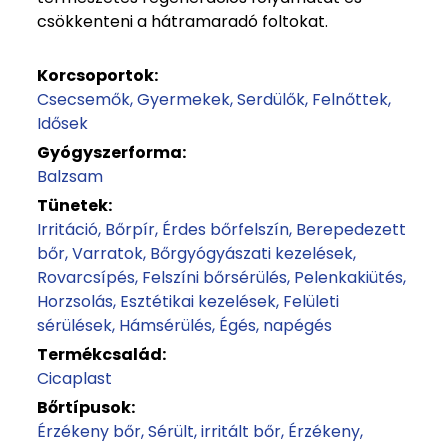
csökkenteni a hátramaradó foltokat.
Korcsoportok:
Csecsemők
Gyermekek
Serdülők
Felnőttek
Idősek
Gyógyszerforma:
Balzsam
Tünetek:
Irritáció
Bőrpír
Érdes bőrfelszín
Berepedezett
bőr
Varratok
Bőrgyógyászati kezelések
Rovarcsípés
Felszíni bőrsérülés
Pelenkakiütés
Horzsolás
Esztétikai kezelések
Felületi
sérülések
Hámsérülés
Égés, napégés
Termékcsalád:
Cicaplast
Bőrtípusok:
Érzékeny bőr
Sérült, irritált bőr
Érzékeny,