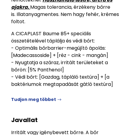
ajakra.
Magas tolerancia, érzékeny bőrre
is. Illatanyagmentes. Nem hagy fehér, krémes
foltot.
A CICAPLAST Baume B5+ speciális
összetételével táplálja és védi bőrt:
- Optimális bőrbarrier-megújító ápolás:
[Madecassoside] + [réz - cink - mangán]
- Nyugtatja a száraz, irritált területeket a
bőrön: [5% Panthenol]
- Védi bőrt: [Gazdag, tápláló textúra] + [a
baktériumok megtapadását gátló textúra]
Tudjon meg többet
Javallat
Irritált vagy igénybevett bőrre. A bőr