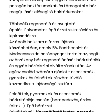
patogén baktériumokat, és támogatni a bőr
megújulását elősegítő baktériumokat.
Többcélú regeneráló és nyugtató
ápolás. Folyamatos égő érzetre, irritációra és
kipirosodásra.
Az ápoló balzsam a formulájának
köszönhetően, amely 5% Panthenol-t és
Madecassoside hatóanyagot tartalmaz, segíti
az érzékeny bőr regenerálódását bőrirritációk
és egyéb bőrfelszíni elváltozások után. Az
egész család számára ajánlott: csecsemők,
gyerekek és felnőttek részére. Kiváló
kozmetikai tulajdonságú textúra.
Felnőttek, gyermekek és csecsemők
bőrirritációja esetén (berepedezés, érdes
foltok…). Égő bőrérzet
felnőtteknél.
Használható testre, arcra és