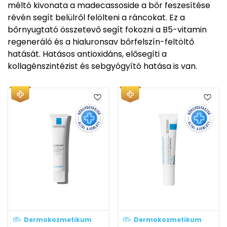
méltó kivonata a madecassoside a bőr feszesítése
révén segít belülről felölteni a ráncokat. Ez a
bőrnyugtató összetevő segít fokozni a B5-vitamin
regeneráló és a hialuronsav bőrfelszín-feltöltő
hatását. Hatásos antioxidáns, elősegíti a
kollagénszintézist és sebgyógyító hatása is van.
Dermokozmetikum
Dermokozmetikum