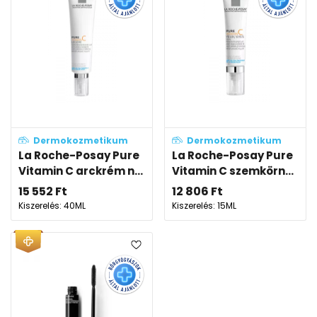
Dermokozmetikum
Dermokozmetikum
La Roche-Posay Pure
La Roche-Posay Pure
Vitamin C arckrém n...
Vitamin C szemkörn...
15 552
Ft
12 806
Ft
Kiszerelés: 40ML
Kiszerelés: 15ML