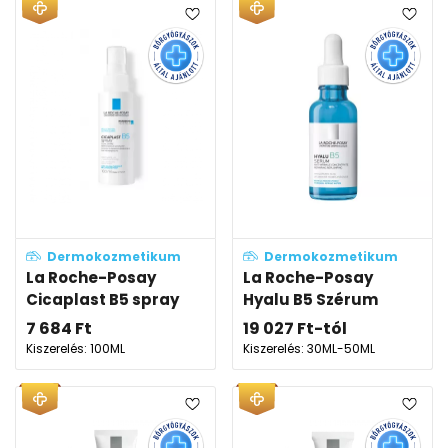
Dermokozmetikum
Dermokozmetikum
La Roche-Posay
La Roche-Posay
Cicaplast B5 spray
Hyalu B5 Szérum
7 684
Ft
19 027
Ft
-tól
Kiszerelés: 100ML
Kiszerelés: 30ML-50ML