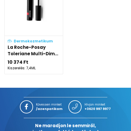
Dermokozmetikum
La Roche-Posay
Toleriane Multi-Dim...
10 374
Ft
Kiszerelés: 7,4ML
Kövessen minket
Hívjon minket
/azenpatikam
+3620 997 9977
Ne maradjon le semmiről,