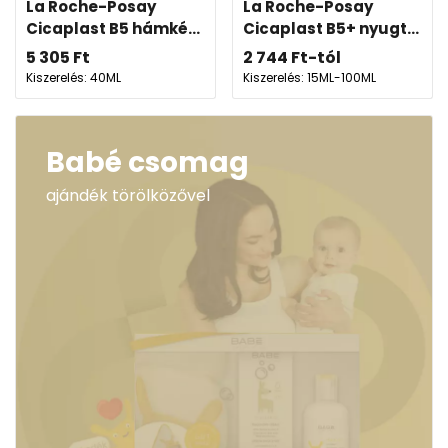
La Roche-Posay
La Roche-Posay
Cicaplast B5 hámké...
Cicaplast B5+ nyugt...
5 305
Ft
2 744
Ft
-tól
Kiszerelés: 40ML
Kiszerelés: 15ML-100ML
Babé csomag
ajándék törölközővel