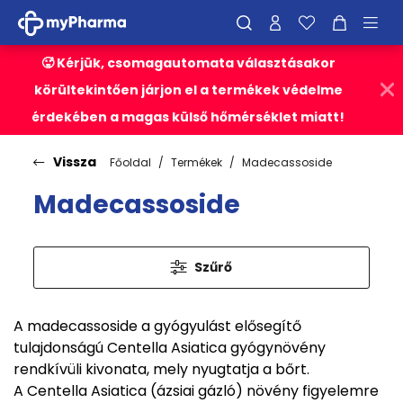
🥵 Kérjük, csomagautomata választásakor
körültekintően járjon el a termékek védelme
érdekében a magas külső hőmérséklet miatt!
Vissza
Főoldal
Termékek
Madecassoside
Madecassoside
Szűrő
A madecassoside a gyógyulást elősegítő
tulajdonságú Centella Asiatica gyógynövény
rendkívüli kivonata, mely nyugtatja a bőrt.
A Centella Asiatica (ázsiai gázló) növény figyelemre