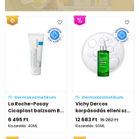
Dermokozmetikum
Dermokozmetikum
La Roche-Posay
Vichy Dercos
Cicaplast balzsam B...
korpásodás elleni sz...
6 495
Ft
12 683
Ft
16 282
Ft
Kiszerelés: 40ML
Kiszerelés: 90ML