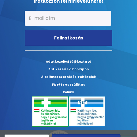
iratkozzon fel hírlevelünkre!
Feliratkozás
Adatkezelési tájékoztató
Sütikezelés a honlapon
Általános Szerződési Feltételek
Fizetés és szállítás
Rólunk