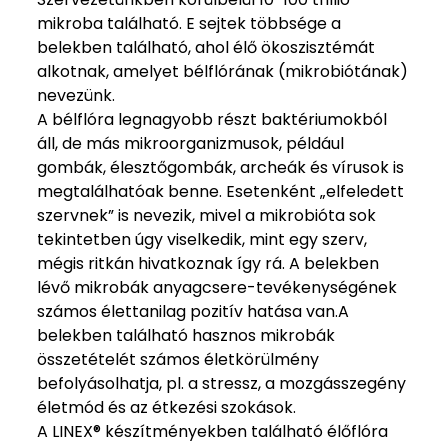
mikroba található. E sejtek többsége a
belekben található, ahol élő ökoszisztémát
alkotnak, amelyet bélflórának (mikrobiótának)
nevezünk.
A bélflóra legnagyobb részt baktériumokból
áll, de más mikroorganizmusok, például
gombák, élesztőgombák, archeák és vírusok is
megtalálhatóak benne. Esetenként „elfeledett
szervnek” is nevezik, mivel a mikrobióta sok
tekintetben úgy viselkedik, mint egy szerv,
mégis ritkán hivatkoznak így rá. A belekben
lévő mikrobák anyagcsere-tevékenységének
számos élettanilag pozitív hatása van.A
belekben található hasznos mikrobák
összetételét számos életkörülmény
befolyásolhatja, pl. a stressz, a mozgásszegény
életmód és az étkezési szokások.
A LINEX® készítményekben található élőflóra