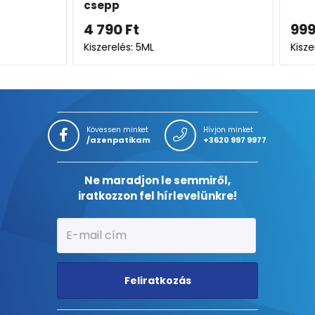
csepp
4 790
Ft
999
F
Kiszerelés: 5ML
Kiszerel
Kövessen minket
Hívjon minket
/azenpatikam
+3620 997 9977
Ne maradjon le semmiről,
iratkozzon fel hírlevelünkre!
Feliratkozás