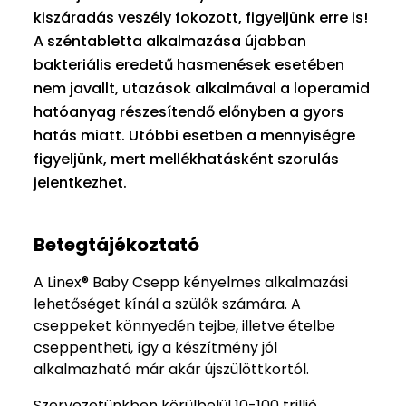
kiszáradás veszély fokozott, figyeljünk erre is!
A széntabletta alkalmazása újabban
bakteriális eredetű hasmenések esetében
nem javallt, utazások alkalmával a loperamid
hatóanyag részesítendő előnyben a gyors
hatás miatt. Utóbbi esetben a mennyiségre
figyeljünk, mert mellékhatásként szorulás
jelentkezhet.
Betegtájékoztató
A Linex® Baby Csepp kényelmes alkalmazási
lehetőséget kínál a szülők számára. A
cseppeket könnyedén tejbe, illetve ételbe
cseppentheti, így a készítmény jól
alkalmazható már akár újszülöttkortól.
Szervezetünkben körülbelül 10-100 trillió