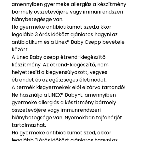
amennyiben gyermeke allergiás a készítmény
bármely összetevőjére vagy immunrendszeri
hiánybetegésge van.
Ha gyermeke antibiotikumot szed,a kkor
legalább 3 órás időközt ajánlatos hagyni az
antibiotikum és a Linex® Baby Csepp bevétele
között.
A Linex Baby csepp étrend-kiegészítő
készítmény. Az étrend-kiegészítő, nem
helyettesíti a kiegyensúlyozott, vegyes
étrendet és az egészséges életmódot.
A termék kisgyermekek elől elzárva tartandó!
Ne használja a LINEX® Baby-t, amennyiben
gyermeke allergiás a készítmény bármely
összetevőjére vagy immunrendszeri
hiánybetegsége van. Nyomokban tejfehérjét
tartalmazhat.
Ha gyermeke antibiotikumot szed, akkor
legalább 3 órás időközt ajánlatos hagyni az