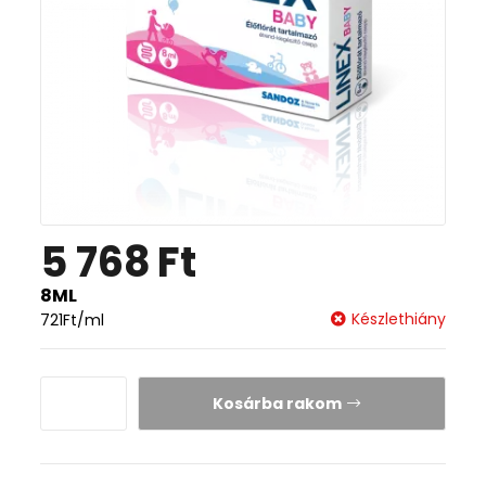
5 768
Ft
8ML
Készlethiány
721
Ft
/ml
Kosárba rakom