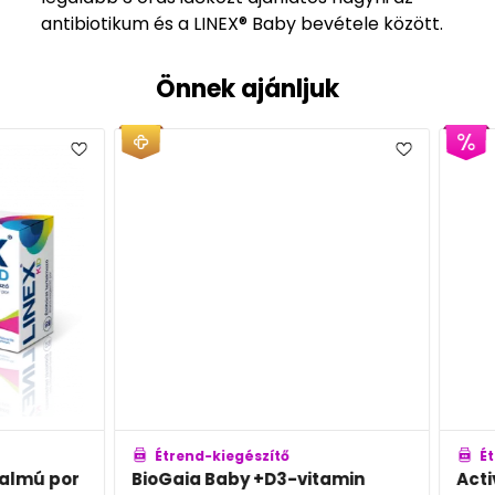
antibiotikum és a LINEX® Baby bevétele között.
Önnek ajánljuk
Étrend-kiegészítő
Étren
lmú por
BioGaia Baby +D3-vitamin
Active