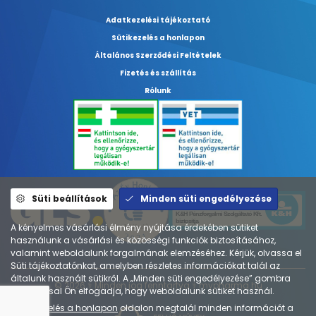
Adatkezelési tájékoztató
Sütikezelés a honlapon
Általános Szerződési Feltételek
Fizetés és szállítás
Rólunk
Süti beállítások
Minden süti engedélyezése
A kényelmes vásárlási élmény nyújtása érdekében sütiket
használunk a vásárlási és közösségi funkciók biztosításához,
valamint weboldalunk forgalmának elemzéséhez. Kérjük, olvassa el
Süti tájékoztatónkat, amelyben részletes információkat talál az
általunk használt sütikről. A „Minden süti engedélyezése” gombra
© 2026 ⚕︎ Minden jog fenntartva ⚕︎ mypharma.hu
kattintással Ön elfogadja, hogy weboldalunk sütiket használ.
A
Sütikezelés a honlapon
oldalon megtalál minden információt a