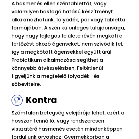
A hasmenés ellen széntablettát, vagy
valamilyen hasfogó hatású készítményt
alkakmazhatunk, folyadék, por vagy tabletta
formájában. A szén különleges tulajdonsága,
hogy nagy fajlagos felülete révén megköti a
fertőzést okozó ágenseket, nem szívódik fel,
így a megkötött ágensekkel együtt ürül.
Probiotikum alkalmazása segíthet a
könnyebb átvészelésben. Feltétlenül
figyeljünk a megfelelő folyadék- és
sóbevitelre.
Kontra
Számtalan betegség velejárója lehet, ezért a
hosszan fennálló, vagy rendszeresen
visszatérő hasmenés esetén mindenképpen
forduljunk orvoshoz! Gyermekkorban a