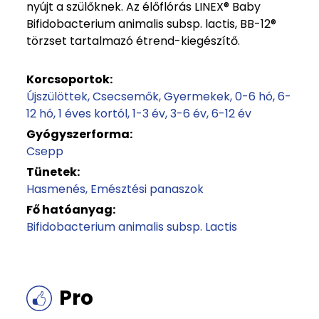
nyújt a szülőknek. Az élőflórás LINEX® Baby
Bifidobacterium animalis subsp. lactis, BB-12®
törzset tartalmazó étrend-kiegészítő.
Korcsoportok:
Újszülöttek
Csecsemők
Gyermekek
0-6 hó
6-
12 hó
1 éves kortól
1-3 év
3-6 év
6-12 év
Gyógyszerforma:
Csepp
Tünetek:
Hasmenés
Emésztési panaszok
Fő hatóanyag:
Bifidobacterium animalis subsp. Lactis
Pro