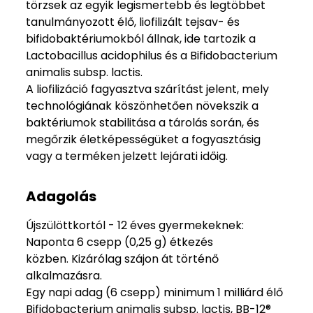
törzsek az egyik legismertebb és legtöbbet
tanulmányozott élő, liofilizált tejsav- és
bifidobaktériumokból állnak, ide tartozik a
Lactobacillus acidophilus és a Bifidobacterium
animalis subsp. lactis.
A liofilizáció fagyasztva szárítást jelent, mely
technológiának köszönhetően növekszik a
baktériumok stabilitása a tárolás során, és
megőrzik életképességüket a fogyasztásig
vagy a terméken jelzett lejárati időig.
Adagolás
Újszülöttkortól - 12 éves gyermekeknek:
Naponta 6 csepp (0,25 g) étkezés
közben. Kizárólag szájon át történő
alkalmazásra.
Egy napi adag (6 csepp) minimum 1 milliárd élő
Bifidobacterium animalis subsp. lactis, BB-12®