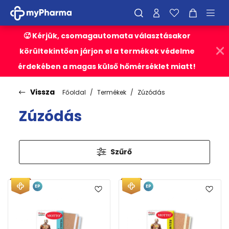
🥵 Kérjük, csomagautomata választásakor
körültekintően járjon el a termékek védelme
érdekében a magas külső hőmérséklet miatt!
Vissza
Főoldal
Termékek
Zúzódás
Zúzódás
Szűrő
EP
EP