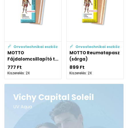
Orvostechnikai eszköz
Orvostechnikai eszköz
MOTTO
MOTTO Reumatapasz
Fájdalomcsillapító t...
(sárga)
777
Ft
899
Ft
Kiszerelés: 2X
Kiszerelés: 2X
Vichy Capital Soleil
UV Aqua