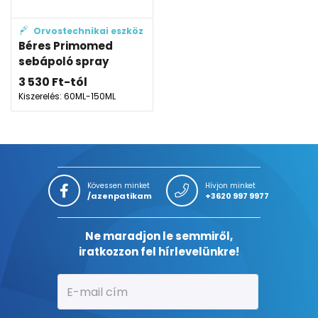
Orvostechnikai eszköz
Béres Primomed
sebápoló spray
3 530
Ft
-tól
Kiszerelés: 60ML-150ML
Kövessen minket
Hívjon minket
/azenpatikam
+3620 997 9977
Ne maradjon le semmiről,
iratkozzon fel hírlevelünkre!