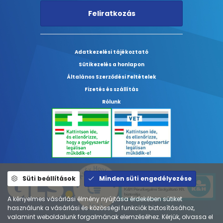
Feliratkozás
Adatkezelési tájékoztató
Sütikezelés a honlapon
Általános Szerződési Feltételek
Fizetés és szállítás
Rólunk
Süti beállítások
Minden süti engedélyezése
A kényelmes vásárlási élmény nyújtása érdekében sütiket
használunk a vásárlási és közösségi funkciók biztosításához,
valamint weboldalunk forgalmának elemzéséhez. Kérjük, olvassa el