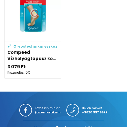
Orvostechnikai eszköz
Compeed
Vízhólyagtapasz kö...
3 079
Ft
Kiszerelés: 5X
Kövessen minket
Hívjon minket
/azenpatikam
+3620 997 9977