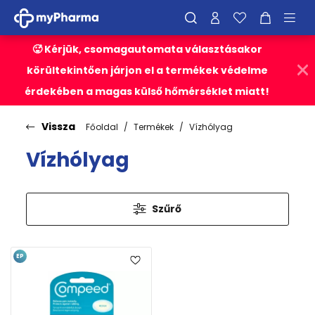
🥵 Kérjük, csomagautomata választásakor
körültekintően járjon el a termékek védelme
érdekében a magas külső hőmérséklet miatt!
Vissza
Főoldal
Termékek
Vízhólyag
Vízhólyag
Szűrő
EP