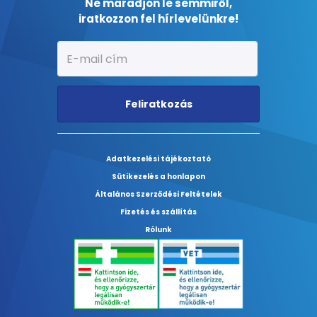
Ne maradjon le semmiről,
iratkozzon fel hírlevelünkre!
Feliratkozás
Adatkezelési tájékoztató
Sütikezelés a honlapon
Általános Szerződési Feltételek
Fizetés és szállítás
Rólunk