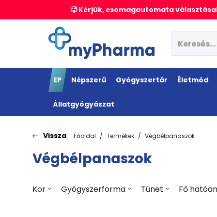
🥵 Kérjük, csomagautomata választásak
EP
Népszerű
Gyógyszertár
Életmód
Állatgyógyászat
Vissza
Főoldal
Termékek
Végbélpanaszok
Végbélpanaszok
Kor
Gyógyszerforma
Tünet
Fő hatóa