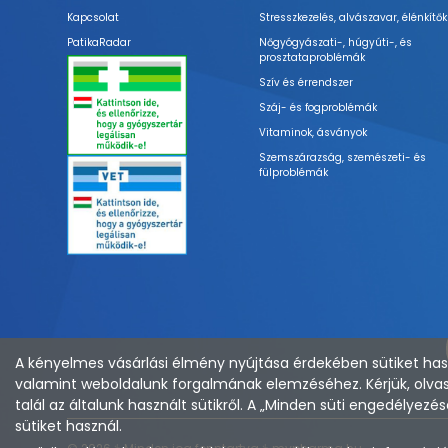
Kapcsolat
Stresszkezelés, alvászavar, élénkítők
PatikaRadar
Nőgyógyászati-, húgyúti-, és
prosztataproblémák
Szív és érrendszer
Száj- és fogproblémák
Vitaminok, ásványok
Szemszárazság, szemészeti- és
fülproblémák
A kényelmes vásárlási élmény nyújtása érdekében sütiket hasz
valamint weboldalunk forgalmának elemzéséhez. Kérjük, olvas
talál az általunk használt sütikről. A „Minden süti engedélye
sütiket használ.