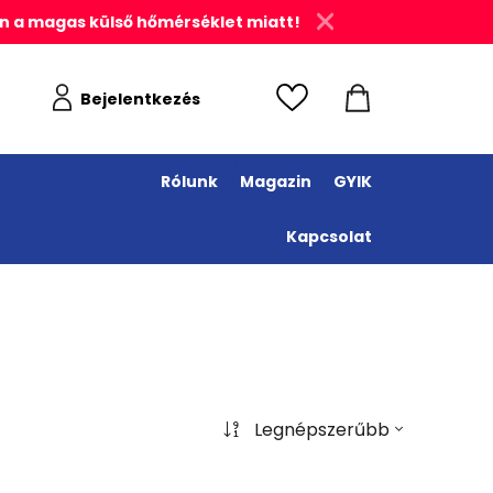
n a magas külső hőmérséklet miatt!
Bejelentkezés
Rólunk
Magazin
GYIK
Kapcsolat
Legnépszerűbb