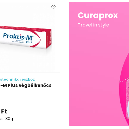
Curaprox
Travel in style
stechnikai eszköz
s-M Plus végbélkenőcs
Ft
és: 30g