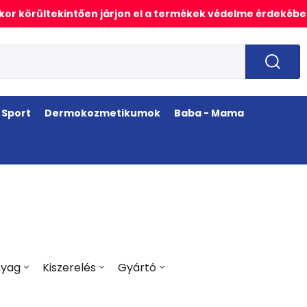
or körültekintően járjon el a termékek védelme érdekébe
Sport
Dermokozmetikumok
Baba - Mama
nyag
Kiszerelés
Gyártó