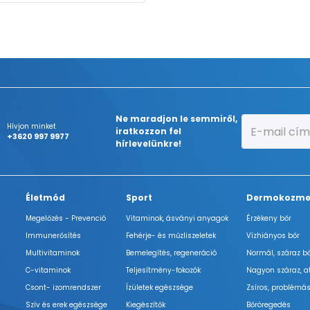
Ne maradjon le semmiről,
Hívjon minket
iratkozzon fel
+3620 997 9977
hírlevelünkre!
Életmód
Sport
Dermokozme
Megelőzés - Prevenció
Vitaminok, ásványi anyagok
Érzékeny bőr
Immunerősítés
Fehérje- és műzliszeletek
Vízhiányos bőr
Multivitaminok
Bemelegítés, regeneráció
Normál, száraz b
C-vitaminok
Teljesítmény-fokozók
Nagyon száraz, a
Csont- izomrendszer
Ízületek egészsége
Zsíros, problémás
Szív és erek egészsége
Kiegészítők
Bőröregedés