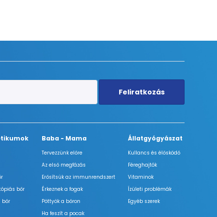
Feliratkozás
tikumok
Baba - Mama
Állatgyógyászat
Tervezzünk előre
Kullancs és élősködő
Az első megfázás
Féreghajtók
őr
Erősítsük az immunrendszert
Vitaminok
tópiás bőr
Érkeznek a fogak
Ízületi problémák
 bőr
Pöttyök a bőron
Egyéb szerek
Ha feszít a pocak