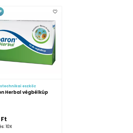
P
stechnikai eszköz
n Herbal végbélkúp
Ft
és: 10X