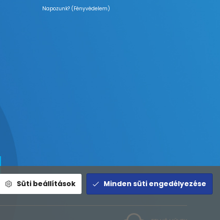
Napozunk? (Fényvédelem)
Süti beállítások
Minden süti engedélyezése