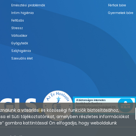
Emésztési problémák
Férfiak bőre
Intim higiénia
Gyermekek bőre
Felfázás
Stressz
Változókor
Gyógyteák
Szájhigiénia
Szexuális élet
nálunk a vásárlási és közösségi funkciók biztosításához,
sa el Süti tájékoztatónkat, amelyben részletes információkat
zése” gombra kattintással Ön elfogadja, hogy weboldalunk