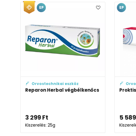
EP
EP
Orvostechnikai eszköz
Orvo
Reparon Herbal végbélkenőcs
Prokti
3 299
Ft
5 589
Kiszerelés: 25g
Kiszerel