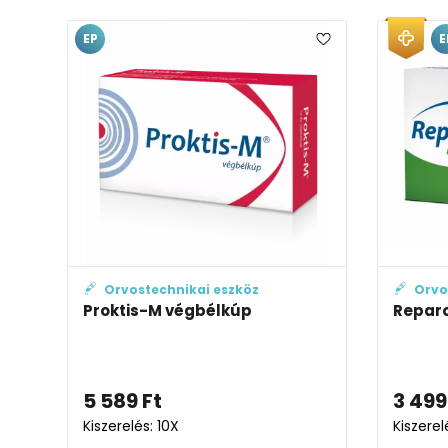
EP
E
Orvostechnikai eszköz
Orvo
Proktis-M végbélkúp
Reparo
5 589
Ft
3 499
Kiszerelés: 10X
Kiszerel