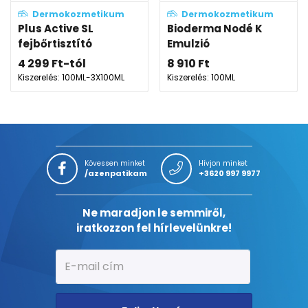
Dermokozmetikum
Dermokozmetikum
Plus Active SL
Bioderma Nodé K
fejbőrtisztító
Emulzió
4 299
Ft
-tól
8 910
Ft
Kiszerelés: 100ML-3X100ML
Kiszerelés: 100ML
Kövessen minket
Hívjon minket
/azenpatikam
+3620 997 9977
Ne maradjon le semmiről,
iratkozzon fel hírlevelünkre!