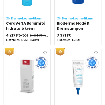
Dermokozmetikum
Dermokozmetikum
CeraVe SA Bőrsimító
Bioderma Nodé K
hidratáló krém
Krémsampon
4 217
Ft
-tól
7 371
Ft
5 414
Ft
-tól
Kiszerelés: 177ML-340ML
Kiszerelés: 150ML