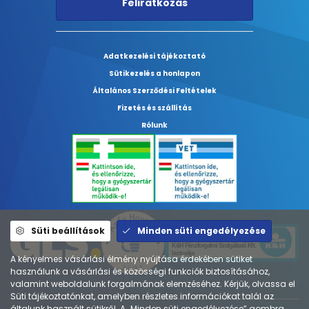
Feliratkozás
Adatkezelési tájékoztató
Sütikezelés a honlapon
Általános Szerződési Feltételek
Fizetés és szállítás
Rólunk
Süti beállítások
Minden süti engedélyezése
A kényelmes vásárlási élmény nyújtása érdekében sütiket
használunk a vásárlási és közösségi funkciók biztosításához,
valamint weboldalunk forgalmának elemzéséhez. Kérjük, olvassa el
Süti tájékoztatónkat, amelyben részletes információkat talál az
általunk használt sütikről. A „Minden süti engedélyezése” gombra