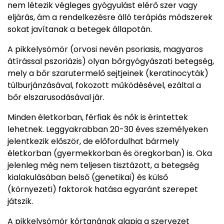
nem létezik végleges gyógyulást elérő szer vagy
eljárás, ám a rendelkezésre álló terápiás módszerek
sokat javítanak a betegek állapotán.
A pikkelysömör (orvosi nevén psoriasis, magyaros
átírással pszoriázis) olyan bőrgyógyászati betegség,
mely a bőr szarutermelő sejtjeinek (keratinocyták)
túlburjánzásával, fokozott működésével, ezáltal a
bőr elszarusodásával jár.
Minden életkorban, férfiak és nők is érintettek
lehetnek. Leggyakrabban 20-30 éves személyeken
jelentkezik először, de előfordulhat bármely
életkorban (gyermekkorban és öregkorban) is. Oka
jelenleg még nem teljesen tisztázott, a betegség
kialakulásában belső (genetikai) és külső
(környezeti) faktorok hatása egyaránt szerepet
játszik.
A pikkelysömör kórtanának alapja a szervezet