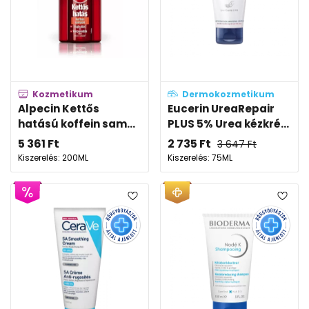
Kozmetikum
Dermokozmetikum
Alpecin Kettős
Eucerin UreaRepair
hatású koffein sam...
PLUS 5% Urea kézkré...
5 361
Ft
2 735
Ft
3 647
Ft
Kiszerelés: 200ML
Kiszerelés: 75ML