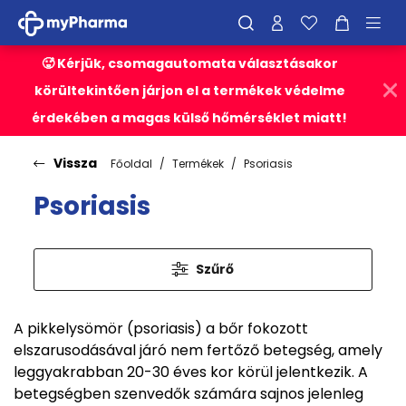
🥵 Kérjük, csomagautomata választásakor
körültekintően járjon el a termékek védelme
érdekében a magas külső hőmérséklet miatt!
Vissza
Főoldal
Termékek
Psoriasis
Psoriasis
Szűrő
A pikkelysömör (psoriasis) a bőr fokozott
elszarusodásával járó nem fertőző betegség, amely
leggyakrabban 20-30 éves kor körül jelentkezik. A
betegségben szenvedők számára sajnos jelenleg