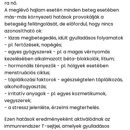
ra nő.
A meglévő hajlam esetén minden beteg esetében
más-más környezeti hatások provokálják a
betegség fellángolását, de előfordul, hogy nincs
azonosítható ok:
- lázas megbetegedés, idült gyulladásos folyamatok
- pl. fertőzések, napégés;
- egyes gyógyszerek - pl. a magas vérnyomás
kezelésében alkalmazott béta-blokkolók, lítium;
- hormonális tényezők - pl. hölgyek esetében
menstruációs ciklus;
- táplálkozási faktorok - egészségtelen táplálkozás,
alkoholfogyasztás;
- irritatív anyagok - pl. egyes kozmetikumok,
vegyszerek;
- a stressz jelenléte, érzelmi megterhelés.
Ezen hatások eredményeként aktiválódnak az
immunrendszer T-sejtjei, amelyek gyulladásos