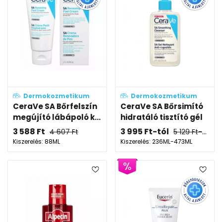
Dermokozmetikum
Dermokozmetikum
CeraVe SA Bőrfelszín
CeraVe SA Bőrsimító
megújító lábápoló k...
hidratáló tisztító gél
3 588
Ft
3 995
Ft
-tól
4 607
Ft
5 129
Ft
-tól
Kiszerelés: 88ML
Kiszerelés: 236ML-473ML