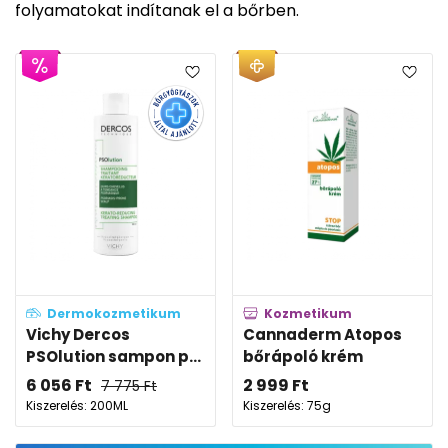
folyamatokat indítanak el a bőrben.
Dermokozmetikum
Kozmetikum
Vichy Dercos
Cannaderm Atopos
PSOlution sampon p...
bőrápoló krém
6 056
Ft
2 999
Ft
7 775
Ft
Kiszerelés: 200ML
Kiszerelés: 75g