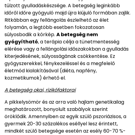
túlzott gyulladáskészsége. A betegség leginkább
időről időre gyógyuló majd újra kiújuló formában zajlik.
Ritkábban egy fellángolás észlelhető az élet
folyamán, a legtöbb esetben fokozatosan
súlyosbodik a kórkép.
A betegség nem
gyógyítható
, a terápia célja a tünetmentesség
elérése vagy a fellángolási időszakokban a gyulladás
kiterjedésének, súlyosságának csökkentése. Ez
gyógyszerekkel, fénykezeléssel és a megfelelő
életmód kialakításával (diéta, napfény,
kozmetikumok) érhető el.
A betegség okai, rizikófaktorai
A pikkelysömör és az arra való hajlam genetikailag
meghatározott, bonyolult szabályok szerint
öröklődik. Amennyiben az egyik szülő pszoriázisos, a
gyermek 20-30 százalékos eséllyel lesz érintett,
mindkét szülő betegsége esetén az esély 60-70 %-