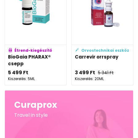
Étrend-kiegészítő
Orvostechnikai eszköz
BioGaia PHARAX®
Carrevir orrspray
csepp
5 499
Ft
3 499
Ft
5 341
Ft
Kiszerelés: 5ML
Kiszerelés: 20ML
Curaprox
Travel in style