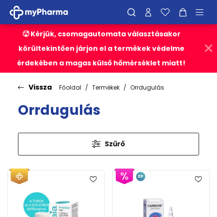
🥵 Kérjük, csomagautomata választásakor
körültekintően járjon el a termékek védelme
érdekében a magas külső hőmérséklet miatt!
Vissza
Főoldal
Termékek
Orrdugulás
Orrdugulás
Szűrő
EP