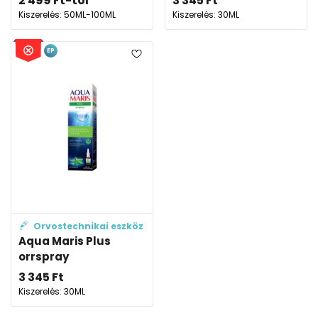
2 499
Ft
-tól
3 345
Ft
Kiszerelés: 50ML-100ML
Kiszerelés: 30ML
EP
Orvostechnikai eszköz
Aqua Maris Plus
orrspray
3 345
Ft
Kiszerelés: 30ML