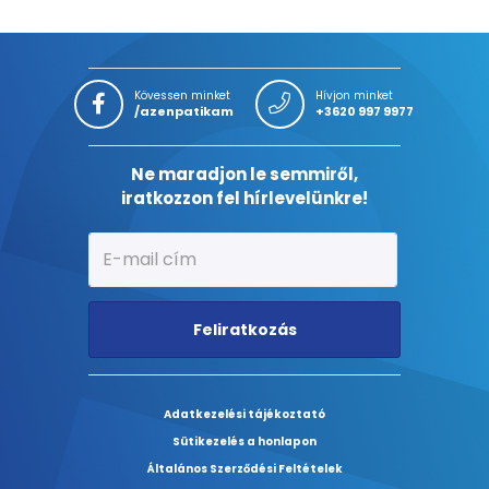
Kövessen minket
Hívjon minket
/azenpatikam
+3620 997 9977
Ne maradjon le semmiről,
iratkozzon fel hírlevelünkre!
Feliratkozás
Adatkezelési tájékoztató
Sütikezelés a honlapon
Általános Szerződési Feltételek