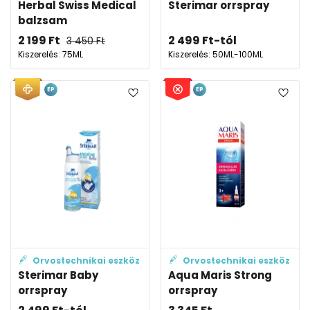
Herbal Swiss Medical
Sterimar orrspray
balzsam
2 199
Ft
2 499
Ft
-tól
3 450
Ft
Kiszerelés: 75ML
Kiszerelés: 50ML-100ML
EP
EP
Orvostechnikai eszköz
Orvostechnikai eszköz
Sterimar Baby
Aqua Maris Strong
orrspray
orrspray