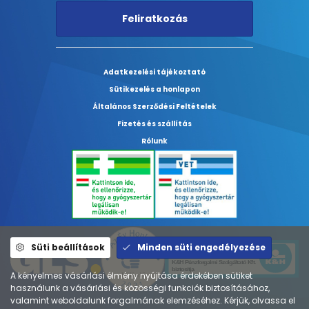
Feliratkozás
Adatkezelési tájékoztató
Sütikezelés a honlapon
Általános Szerződési Feltételek
Fizetés és szállítás
Rólunk
Süti beállítások
Minden süti engedélyezése
A kényelmes vásárlási élmény nyújtása érdekében sütiket
használunk a vásárlási és közösségi funkciók biztosításához,
valamint weboldalunk forgalmának elemzéséhez. Kérjük, olvassa el