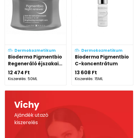
Dermokozmetikum
Dermokozmetikum
Bioderma Pigmentbio
Bioderma Pigmentbio
Regeneráló éjszakai...
C-koncentrátum
12 474
Ft
13 608
Ft
Kiszerelés: 50ML
Kiszerelés: 15ML
Vichy
Ajándék utazó
kiszerelés