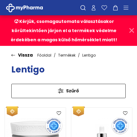
🥵 Kérjük, csomagautomata választásakor
körültekintően járjon el a termékek védelme
érdekében a magas külső hőmérséklet miatt!
Vissza
Főoldal
Termékek
Lentigo
Lentigo
Szűrő