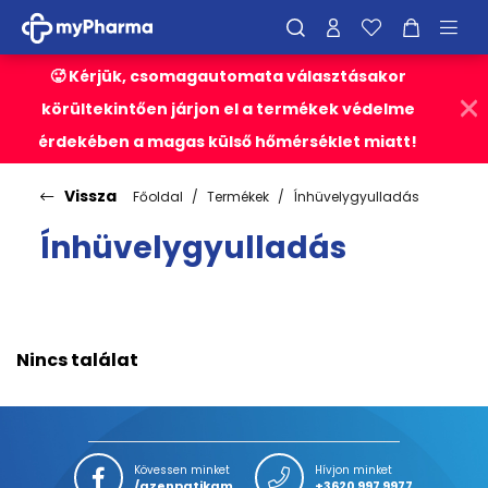
🥵 Kérjük, csomagautomata választásakor
körültekintően járjon el a termékek védelme
érdekében a magas külső hőmérséklet miatt!
Vissza
Főoldal
Termékek
Ínhüvelygyulladás
Ínhüvelygyulladás
Nincs találat
Kövessen minket
Hívjon minket
/azenpatikam
+3620 997 9977