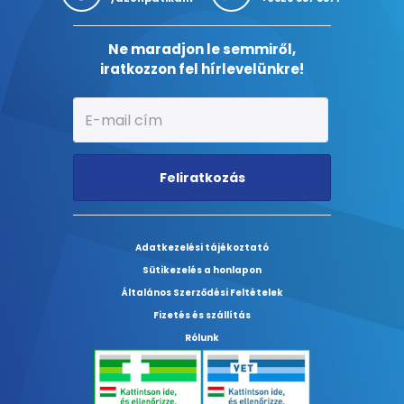
Ne maradjon le semmiről,
iratkozzon fel hírlevelünkre!
Feliratkozás
Adatkezelési tájékoztató
Sütikezelés a honlapon
Általános Szerződési Feltételek
Fizetés és szállítás
Rólunk