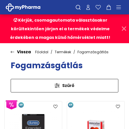
🥵 Kérjük, csomagautomata választásakor
körültekintően járjon el a termékek védelme
érdekében a magas külső hőmérséklet miatt!
Vissza
Főoldal
Termékek
Fogamzásgátlás
Fogamzásgátlás
Szűrő
EP
EP