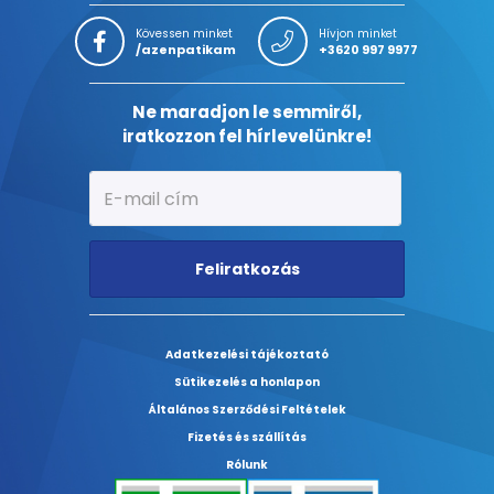
Kövessen minket
Hívjon minket
/azenpatikam
+3620 997 9977
Ne maradjon le semmiről,
iratkozzon fel hírlevelünkre!
Feliratkozás
Adatkezelési tájékoztató
Sütikezelés a honlapon
Általános Szerződési Feltételek
Fizetés és szállítás
Rólunk