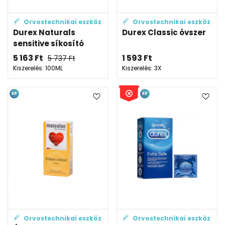
Orvostechnikai eszköz
Orvostechnikai eszköz
Durex Naturals
Durex Classic óvszer
sensitive síkosító
5 163
Ft
1 593
Ft
5 737
Ft
Kiszerelés: 100ML
Kiszerelés: 3X
EP
EP
Orvostechnikai eszköz
Orvostechnikai eszköz