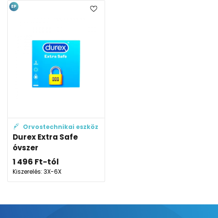
EP
Orvostechnikai eszköz
Durex Extra Safe
óvszer
1 496
Ft
-tól
Kiszerelés: 3X-6X