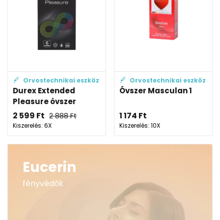
Orvostechnikai eszköz
Orvostechnikai eszköz
Durex Extended
Óvszer Masculan 1
Pleasure óvszer
2 599
Ft
1 174
Ft
2 888
Ft
Kiszerelés: 6X
Kiszerelés: 10X
Eucerin
fényvédők