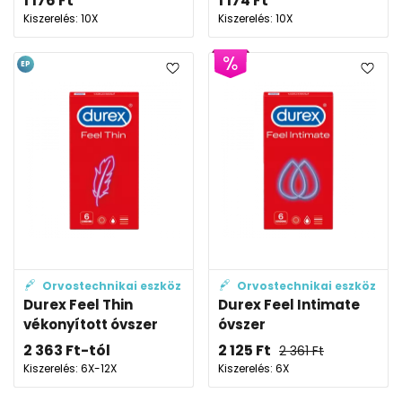
1 176
Ft
1 174
Ft
Kiszerelés: 10X
Kiszerelés: 10X
EP
Orvostechnikai eszköz
Orvostechnikai eszköz
Durex Feel Thin
Durex Feel Intimate
vékonyított óvszer
óvszer
2 363
Ft
-tól
2 125
Ft
2 361
Ft
Kiszerelés: 6X-12X
Kiszerelés: 6X