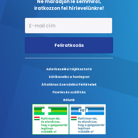
Ne maradjon le semmiről,
iratkozzon fel hírlevelünkre!
Feliratkozás
Adatkezelési tájékoztató
Sütikezelés a honlapon
Általános Szerződési Feltételek
Fizetés és szállítás
Rólunk