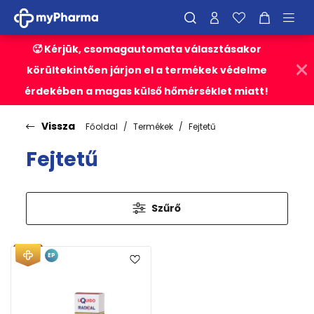
🥵 Kérjük, csomagautomata választásakor
körültekintően járjon el a termékek védelme
érdekében a magas külső hőmérséklet miatt!
Vissza
Főoldal
Termékek
Fejtetű
Fejtetű
Szűrő
EP