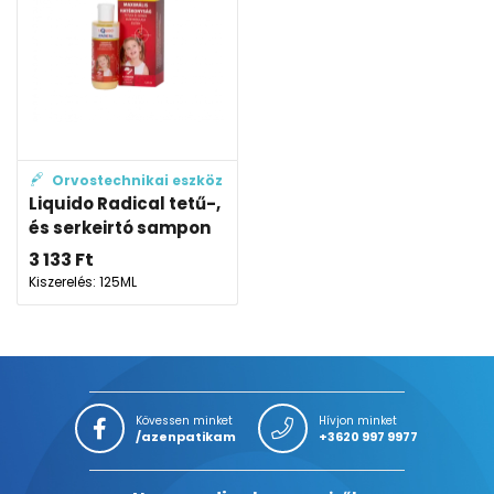
Orvostechnikai eszköz
Liquido Radical tetű-,
és serkeirtó sampon
3 133
Ft
Kiszerelés: 125ML
Kövessen minket
Hívjon minket
/azenpatikam
+3620 997 9977