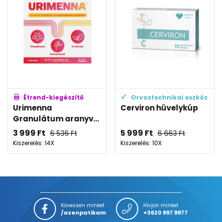
Étrend-kiegészítő
Orvostechnikai eszköz
Urimenna
Cerviron hüvelykúp
Granulátum aranyv...
3 999
Ft
5 999
Ft
6 536
Ft
6 663
Ft
Kiszerelés: 14X
Kiszerelés: 10X
Kövessen minket
Hívjon minket
/azenpatikam
+3620 997 9977