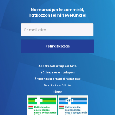
Ne maradjon le semmiről,
iratkozzon fel hírlevelünkre!
Feliratkozás
Adatkezelési tájékoztató
Sütikezelés a honlapon
Általános Szerződési Feltételek
Fizetés és szállítás
Rólunk