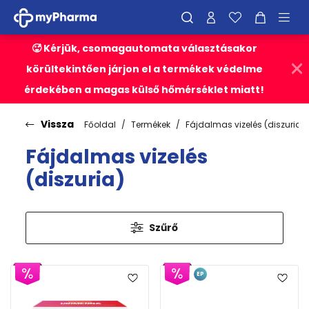
🥵 Kérjük, csomagautomata választásakor
körültekintően járjon el a termékek védelme
érdekében a magas külső hőmérséklet miatt!
Vissza
Főoldal
Termékek
Fájdalmas vizelés (diszuria)
Fájdalmas vizelés
(diszuria)
Szűrő
EP