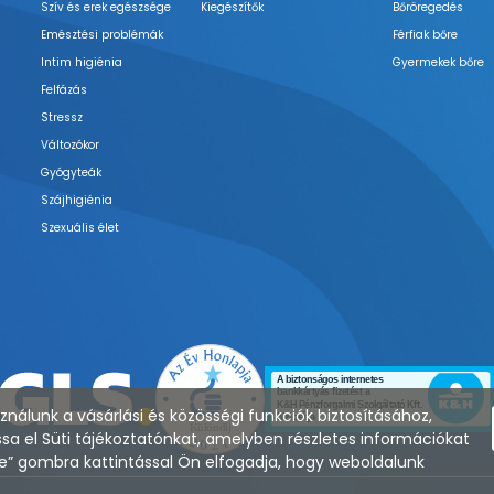
Szív és erek egészsége
Kiegészítők
Bőröregedés
Emésztési problémák
Férfiak bőre
Intim higiénia
Gyermekek bőre
Felfázás
Stressz
Változókor
Gyógyteák
Szájhigiénia
Szexuális élet
nálunk a vásárlási és közösségi funkciók biztosításához,
sa el Süti tájékoztatónkat, amelyben részletes információkat
zése” gombra kattintással Ön elfogadja, hogy weboldalunk