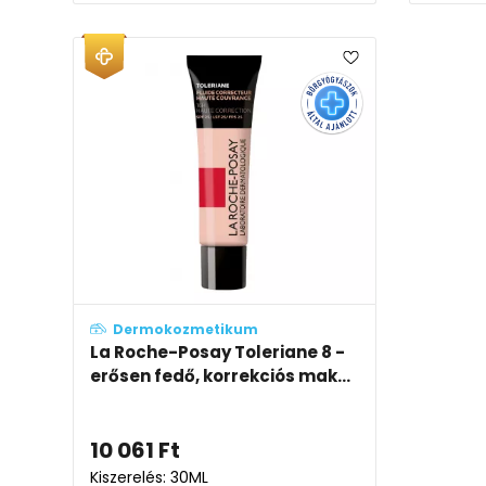
Dermokozmetikum
La Roche-Posay Toleriane 8 -
erősen fedő, korrekciós mak...
10 061
Ft
Kiszerelés: 30ML