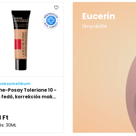
Eucerin
fényvédők
mokozmetikum
he-Posay Toleriane 10 -
 fedő, korrekciós mak...
1
Ft
és: 30ML