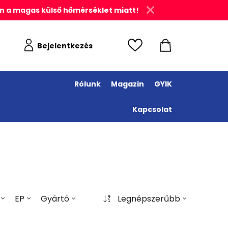
n a magas külső hőmérséklet miatt!
Bejelentkezés
Rólunk
Magazin
GYIK
Kapcsolat
EP
Gyártó
Legnépszerűbb