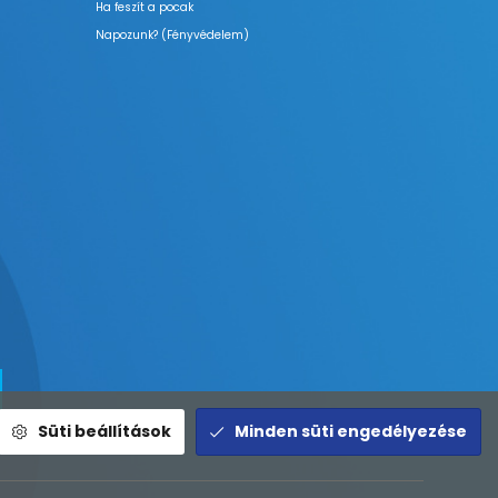
Ha feszít a pocak
Napozunk? (Fényvédelem)
Süti beállítások
Minden süti engedélyezése