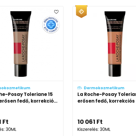
mokozmetikum
Dermokozmetikum
he-Posay Toleriane 15
La Roche-Posay Tolerian
erősen fedő, korrekció...
erősen fedő, korrekciós 
1
Ft
10 061
Ft
és: 30ML
Kiszerelés: 30ML