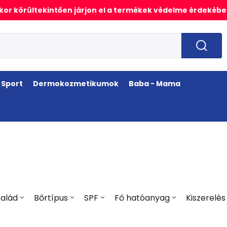
or körültekintően járjon el a termékek védelme érdekébe
Sport
Dermokozmetikumok
Baba - Mama
alád
Bőrtípus
SPF
Fő hatóanyag
Kiszerelés