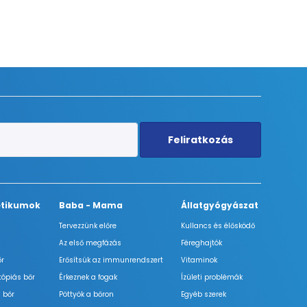
Feliratkozás
tikumok
Baba - Mama
Állatgyógyászat
Tervezzünk előre
Kullancs és élősködő
Az első megfázás
Féreghajtók
őr
Erősítsük az immunrendszert
Vitaminok
tópiás bőr
Érkeznek a fogak
Ízületi problémák
 bőr
Pöttyök a bőron
Egyéb szerek