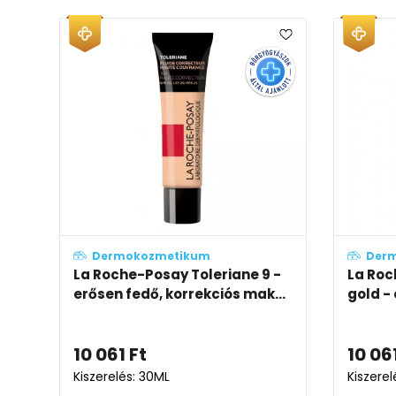
Dermokozmetikum
Der
La Roche-Posay Toleriane 9 -
La Roc
erősen fedő, korrekciós mak...
gold - 
10 061
Ft
10 06
Kiszerelés: 30ML
Kiszerel