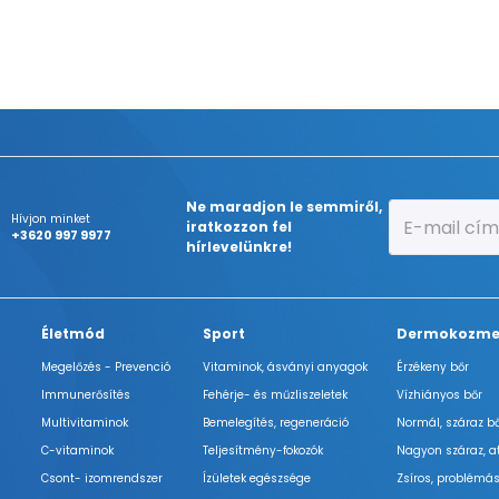
Ne maradjon le semmiről,
Hívjon minket
iratkozzon fel
+3620 997 9977
hírlevelünkre!
Életmód
Sport
Dermokozme
Megelőzés - Prevenció
Vitaminok, ásványi anyagok
Érzékeny bőr
Immunerősítés
Fehérje- és műzliszeletek
Vízhiányos bőr
Multivitaminok
Bemelegítés, regeneráció
Normál, száraz b
C-vitaminok
Teljesítmény-fokozók
Nagyon száraz, a
Csont- izomrendszer
Ízületek egészsége
Zsíros, problémás