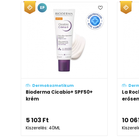
EP
Dermokozmetikum
Der
Bioderma Cicabio+ SPF50+
La Roc
krém
erősen
5 103
Ft
10 06
Kiszerelés: 40ML
Kiszerel