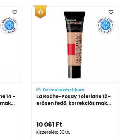
Dermokozmetikum
e 14 -
La Roche-Posay Toleriane 12 -
mak...
erősen fedő, korrekciós mak...
10 061
Ft
Kiszerelés: 30ML