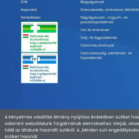
GYIK
Bőrgyógyászat
Kapcsolat
Stresszkezelés, alvászavar, élénkítők
PatikaRadar
Nőgyógyászati-, húgyúti-, és
prosztataproblémák
Szív és érrendszer
Száj- és fogproblémák
Vitaminok, ásványok
Szemszárazság, szemészeti- és
fülproblémák
A kényelmes vásárlási élmény nyújtása érdekében sütiket hasz
valamint weboldalunk forgalmának elemzéséhez. Kérjük, olvas
talál az általunk használt sütikről. A „Minden süti engedélye
sütiket használ.