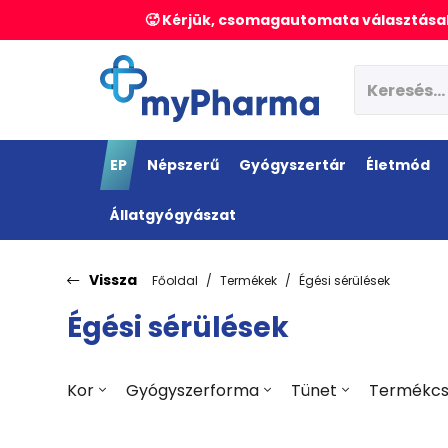
🥵 Kérjük, csomagautomata választásak
EP
Népszerű
Gyógyszertár
Életmód
Állatgyógyászat
Vissza
Főoldal
Termékek
Égési sérülések
Égési sérülések
Kor
Gyógyszerforma
Tünet
Termékcs