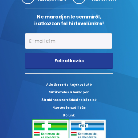
Ne maradjon le semmiről,
iratkozzon fel hírlevelünkre!
Feliratkozás
Adatkezelési tájékoztató
Sütikezelés a honlapon
Általános Szerződési Feltételek
Fizetés és szállítás
Rólunk