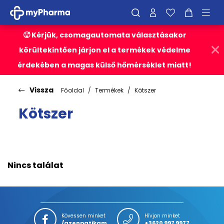
🥵 Kérjük, csomagautomata választásakor
körültekintően járjon el a termékek védelme
érdekében a magas külső hőmérséklet miatt!
Vissza
Főoldal
Termékek
Kötszer
Kötszer
Nincs találat
Kövessen minket
Hívjon minket
/azenpatikam
+3620 997 9977