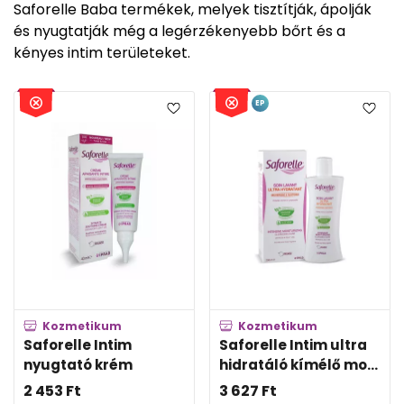
Saforelle Baba termékek, melyek tisztítják, ápolják
és nyugtatják még a legérzékenyebb bőrt és a
kényes intim területeket.
EP
Kozmetikum
Kozmetikum
Saforelle Intim
Saforelle Intim ultra
nyugtató krém
hidratáló kímélő mo...
2 453
Ft
3 627
Ft