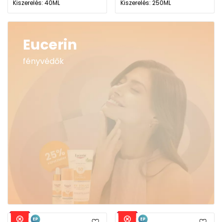
Kiszerelés: 40ML
Kiszerelés: 250ML
Eucerin
fényvédők
EP
EP