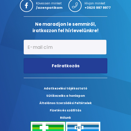
Kövessen minket
Hívjon minket
/azenpatikam
+3620 997 9977
Ne maradjon le semmiről,
iratkozzon fel hírlevelünkre!
Feliratkozás
Adatkezelési tájékoztató
Sütikezelés a honlapon
Általános Szerződési Feltételek
Fizetés és szállítás
Rólunk