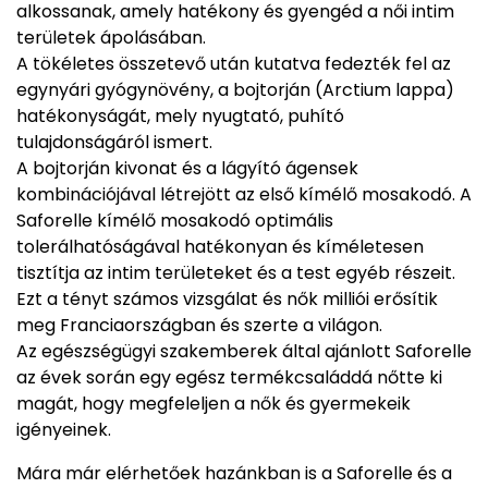
alkossanak, amely hatékony és gyengéd a női intim
területek ápolásában.
A tökéletes összetevő után kutatva fedezték fel az
egynyári gyógynövény, a bojtorján (Arctium lappa)
hatékonyságát, mely nyugtató, puhító
tulajdonságáról ismert.
A bojtorján kivonat és a lágyító ágensek
kombinációjával létrejött az első kímélő mosakodó. A
Saforelle kímélő mosakodó optimális
tolerálhatóságával hatékonyan és kíméletesen
tisztítja az intim területeket és a test egyéb részeit.
Ezt a tényt számos vizsgálat és nők milliói erősítik
meg Franciaországban és szerte a világon.
Az egészségügyi szakemberek által ajánlott Saforelle
az évek során egy egész termékcsaláddá nőtte ki
magát, hogy megfeleljen a nők és gyermekeik
igényeinek.
Mára már elérhetőek hazánkban is a Saforelle és a