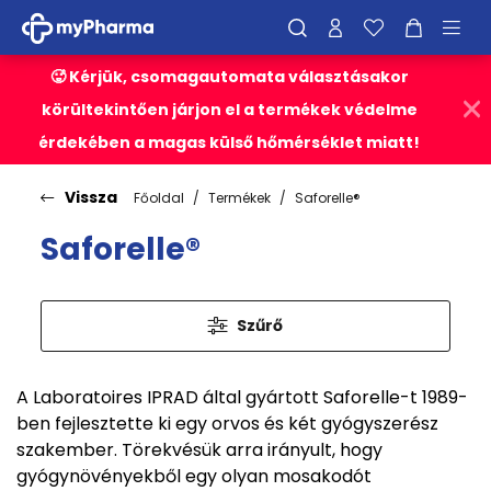
🥵 Kérjük, csomagautomata választásakor
körültekintően járjon el a termékek védelme
érdekében a magas külső hőmérséklet miatt!
Vissza
Főoldal
Termékek
Saforelle®
Saforelle®
Szűrő
A Laboratoires IPRAD által gyártott Saforelle-t 1989-
ben fejlesztette ki egy orvos és két gyógyszerész
szakember. Törekvésük arra irányult, hogy
gyógynövényekből egy olyan mosakodót